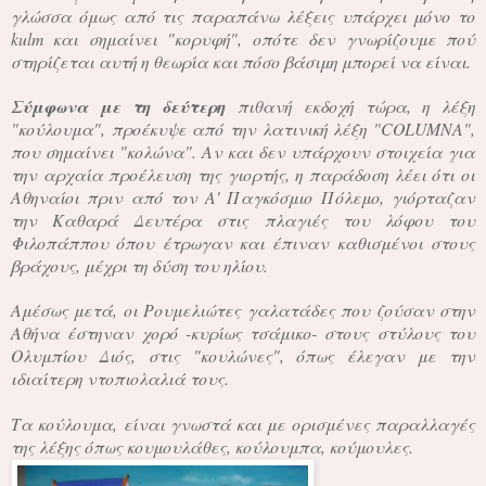
γλώσσα όμως από τις παραπάνω λέξεις υπάρχει μόνο το
kulm και σημαίνει "κορυφή", οπότε δεν γνωρίζουμε πού
στηρίζεται αυτή η θεωρία και πόσο βάσιμη μπορεί να είναι.
Σύμφωνα με τη δεύτερη
πιθανή εκδοχή τώρα, η λέξη
"κούλουμα", προέκυψε από την λατινική λέξη "COLUMNA",
που σημαίνει "κολώνα". Αν και δεν υπάρχουν στοιχεία για
την αρχαία προέλευση της γιορτής, η παράδοση λέει ότι οι
Αθηναίοι πριν από τον Α' Παγκόσμιο Πόλεμο, γιόρταζαν
την Καθαρά Δευτέρα στις πλαγιές του λόφου του
Φιλοπάππου όπου έτρωγαν και έπιναν καθισμένοι στους
βράχους, μέχρι τη δύση του ηλίου.
Αμέσως μετά, οι Ρουμελιώτες γαλατάδες που ζούσαν στην
Αθήνα έστηναν χορό -κυρίως τσάμικο- στους στύλους του
Ολυμπίου Διός, στις "κουλώνες", όπως έλεγαν με την
ιδιαίτερη ντοπιολαλιά τους.
Τα κούλουμα, είναι γνωστά και με ορισμένες παραλλαγές
της λέξης όπως κουμουλάθες, κούλουμπα, κούμουλες.