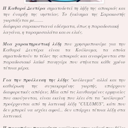
Η Καθαρά Δευτέρα
σηματοδοτεί τη λήξη της αποκριάς και
την έναρξη της νηστείας. Το ξεκίνημα της Σαρακοστής
γιορτάζεται με........
διάφορα σαρακοστιανά εδέσματα, όπως η παραδοσιακή
λαγάνα, η ταραμοσαλάτα και οι ελιές.
Μια χαρακτηριστική λέξη
που χρησιμοποιούμε για την
Καθαρά Δευτέρα είναι τα Κούλουμα, τα οποία
σηματοδοτούν το τέλος της αποκριάς και αναφέρονται στο
παραδοσιακό λαϊκό πανηγύρι που στήνεται κάθε χρόνο
τέτοια μέρα.
Για την προέλευση της λέξης
"κούλουμα" αλλά και την
καθιέρωση της συγκεκριμένης γιορτής, υπάρχουν
διαφορετικές απόψεις. Μία από τις λανθασμένες ερμηνείες
που ακούγονται, είναι εκείνη που λέει ότι τα "κούλουμα"
προέρχονται από τη λατινική λέξη "CULUMUS", κάτι που
δεν μπορεί να ισχύει αφού... δεν υπάρχει τέτοια λέξη στα
λατινικά.
Η παραπάνω παρανόηση
οφείλεται στην εκδοχή που θέλει