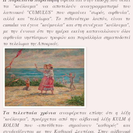
τα "κούλουμα" να αποτελούν αναγραμματισμό του
λατινικού "CUMULUS" που σημαίνει "σωρός, αφθονία",
αλλά και "τελείωμα". Το πιθανότερο λοιπόν, είναι το
cumulus να έγινε "κούμουλα" και στη συνέχεια "κούλουμα",
με την έννοια ότι την ημέρα εκείνη καταναλώνουν όλοι
αφθονία νηστίσιμων τροφών και παράλληλα σηματοδοτεί
το τελείωμα της Αποκριάς.
Τα τελευταία χρόνια
αναφέρεται επίσης ότι η λέξη
"κούλουμα", προέρχεται από την αλβανική λέξη KULM ή
KOLUM που -υποτίθεται- σημαίνουν "καθαρός" και
συνδυάζονται με την Καθαρά Δευτέρα. Στην αλβανική