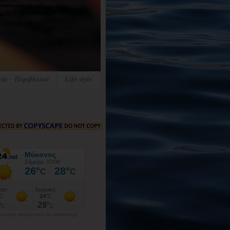
εία - Περιβάλλον
Life style
γνωση καιρού από το weather.gr