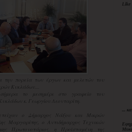
Like 
ια την πορεία των έργων και μελετών του
ρών Κυκλάδων....
 σήμερα το μεσημέρι στο γραφείο του
Κυκλάδων κ. Γεωργίου Λεονταρίτη.
... κα
ετείχαν ο Δήμαρχος Νάξου και Μικρών
ης Μαργαρίτης, ο Αντιδήμαρχος Τεχνικών
Εφημ
όμης Πρωτονοτάριος, η Προϊσταμένη της
Μυκ