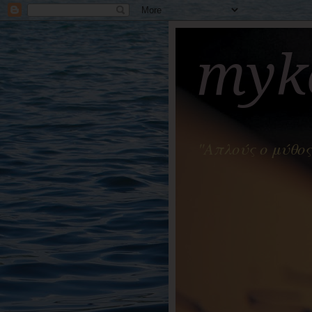
myko
"Απλούς ο μύθος