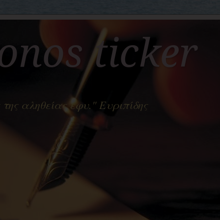
nos ticker
 της αληθείας έφυ." Ευριπίδης