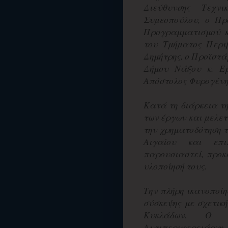
Διεύθυνσης Τεχν
Συμεοπούλου, ο Πρ
Προγραμματισμού κ
του Τμήματος Περι
Δημήτρης, ο Προϊστά
Δήμου Νάξου κ. Εμ
Απόστολος Φυρογένη
Κατά τη διάρκεια τη
των έργων και μελε
την χρηματοδότηση 
Αιγαίου και επ
παρουσιαστεί, προκ
υλοποίησή τους.
Την πλήρη ικανοποί
σύσκεψης με σχετικ
Κυκλάδων. Ο κ
Αντιπεριφερειάρχη