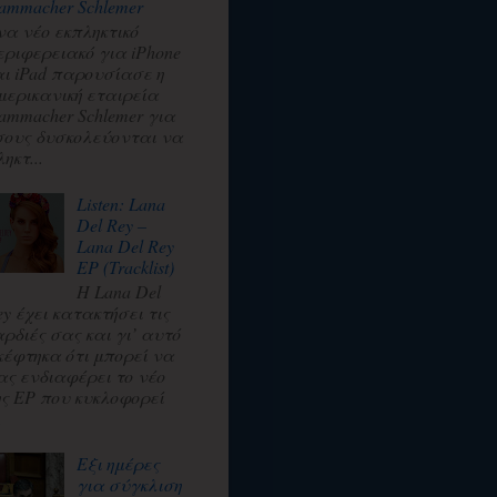
ammacher Schlemer
να νέο εκπληκτικό
εριφερειακό για iPhone
αι iPad παρουσίασε η
μερικανική εταιρεία
ammacher Schlemer για
σους δυσκολεύονται να
ηκτ...
Listen: Lana
Del Rey –
Lana Del Rey
EP (Tracklist)
Η Lana Del
ey έχει κατακτήσει τις
αρδιές σας και γι’ αυτό
κέφτηκα ότι μπορεί να
ας ενδιαφέρει το νέο
ης EP που κυκλοφορεί
.
Εξι ημέρες
για σύγκλιση