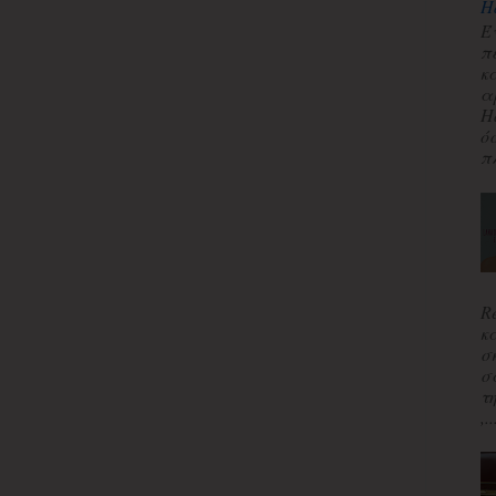
H
Έ
π
κ
α
H
ό
πλ
R
κ
σ
σ
τ
,..