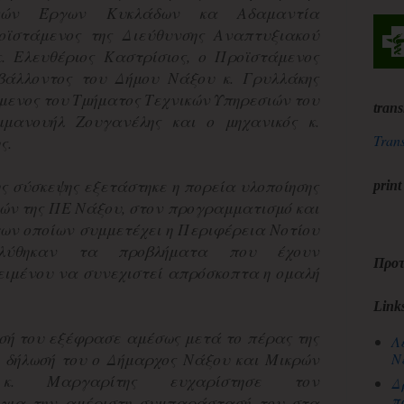
ικών Έργων Κυκλάδων κα Αδαμαντία
οϊστάμενος της Διεύθυνσης Αναπτυξιακού
. Ελευθέριος Καστρίσιος, ο Προϊστάμενος
βάλλοντος του Δήμου Νάξου κ. Γρυλλάκης
μενος του Τμήματος Τεχνικών Υπηρεσιών του
trans
μανουήλ Ζουγανέλης και ο μηχανικός κ.
Trans
ς.
ς σύσκεψης εξετάστηκε η πορεία υλοποίησης
print
τών της ΠΕ Νάξου, στον προγραμματισμό και
των οποίων συμμετέχει η Περιφέρεια Νοτίου
ιλύθηκαν τα προβλήματα που έχουν
Προτ
ειμένου να συνεχιστεί απρόσκοπτα η ομαλή
Link
ησή του εξέφρασε αμέσως μετά το πέρας της
Λ
ή δήλωσή του ο Δήμαρχος Νάξου και Μικρών
Ν
. Μαργαρίτης ευχαρίστησε τον
Δ
π
 για την αμέριστη συμπαράστασή του στα