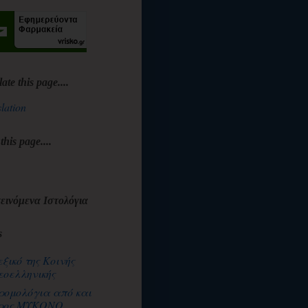
late this page....
lation
 this page....
εινόμενα Ιστολόγια
s
εξικό της Κοινής
εοελληνικής
ρομολόγια από και
ρος ΜΥΚΟΝΟ