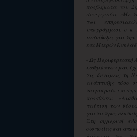
προβλήματα του Δή
συνεργασία.
«Με τ
των υπηρεσιακώ
υπογράμμισε ο κ.
αισιόδοξος για τη
και Μικρών Κυκλάδ
«Ως Περιφερειακή 
καθηκόντων μας έχο
τις δυνάμεις τη Ν
ανάπτυξης τόσο σ
τουρισμού»
επεσήμα
προσθέσει:
«Αισθ
ταύτιση των θέσε
για τα προς υλοποί
Στη σημερινή σύσ
οδοποιίας και αποκ
διάρκεια της πα