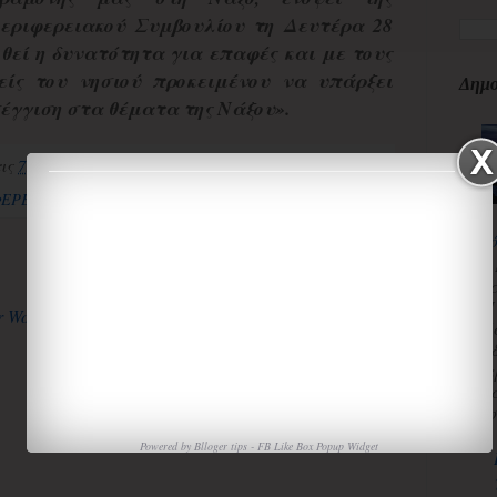
εριφερειακού Συμβουλίου τη Δευτέρα 28
θεί η δυνατότητα για επαφές και με τους
είς του νησιού προκειμένου να υπάρξει
Δημο
έγγιση στα θέματα της Νάξου».
τις
7:03:00 μ.μ.
ΕΡΕΙΑ Ν.ΑΙΓΑΙΟΥ
κ
Αρχική σελίδα
Παλαιότερη Ανάρτηση
3
κ
Π
Χ
«
α
τ
ισ
Powered by
Blloger tips
-
FB Like Box Popup Widget