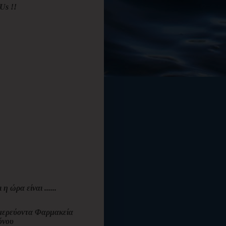
Us !!
ι η ώρα είναι ......
ερεύοντα Φαρμακεία
όνου