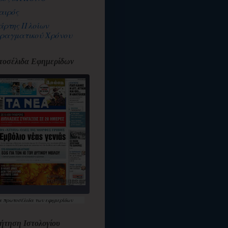
αιρός
άρτης Πλοίων
ραγματικού Χρόνου
οσέλιδα Εφημερίδων
α
πρωτοσέλιδα
των εφημερίδων
ήτηση Ιστολογίου