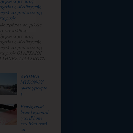
ύμφωνα με τους
ρχαίους -Καθηγητής
ξηγεί τα μυστικά της
ητορικής
ώς πρέπει να μιλάς
ια να πείθεις,
ύμφωνα με τους
ρχαίους -Καθηγητής
ξηγεί τα μυστικά της
ητορικής ΟΙ ΑΡΧΑΙΟΙ
ΛΛΗΝΕΣ ΔΙΔΑΣΚΟΥΝ
ΔΡΟΜΟΙ
ΜΥΚΟΝΟΥ
φωτογραφιε
ς
Εκπληκτικό
laser keyboard
για iPhone
και iPad από
τη