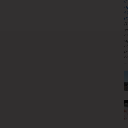
σ
α
ε
ρ
Π
γ
σ
α
ε
ρ
Ε
...