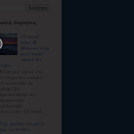
φιλείς Αναρτήσεις
US travel
news: Η
Μύκονος στα
καλύτερα
νησιά του
όσμου
 Ελληνικά νησιά στα
αλύτερα του κόσμου -
άνω και από τη
αβάη!! Σε
δημοσκόπηση» της
μερικανικής
αξιδιωτικής
τοσελίδας US travel...
Πώς πρέπει να μιλάς
για να πείθεις,