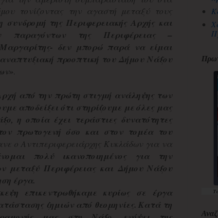
μου τονίζοντας την αγαστή μεταξύ τους
Κ
η συνδρομή της Περιφερειακής Αρχής και
Χ
Π
ν παραγόντων της Περιφέρειας –
 Μαργαρίτης- δεν μπορώ παρά να είμαι
ν αναπτυξιακή προοπτική του Δήμου Νάξου
Πρωτ
ων»
.
Αρχή από την πρώτη στιγμή ανάληψης των
υμε αποδείξει ότι στηρίζουμε με όλες μας
άξο, η οποία έχει τεράστιες δυνατότητες
τον πρωτογενή όσο και στον τομέα του
νε ο Αντιπεριφερειάρχης Κυκλάδων για να
άνομαι πολύ ικανοποιημένος για την
ων μεταξύ Περιφέρειας και Δήμου Νάξου
ηση έργα.
κεψη επικεντρωθήκαμε κυρίως σε έργα
Τ
ατάστασης ζημιών από θεομηνίες. Κατά τη
Αναζ
ραμονής μας στη Νάξο, ενόψει της