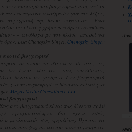
ι στον εντοπισμό του βιογραφικό τους απ’ το
Κ
τά τα συστήματα αναζητούν για τις λέξεις
Χ
ην περιγραφή της θέσης εργασίας . Ένα
Π
ύσε να είναι η χρήση του όρου «recruiter»
quisitor» – ανάλογα με τον κλάδο, μπορεί να
Πρωτ
 όρος. Lisa Chenofsky Singer,
Chenofsky Singer
να κοινό βιογραφικό
ραφικό το οποίο το στέλνετε σε όλες τις
 δε θα έχετε νέα απ’ τους υπεύθυνους
οδότες θέλουν να γράφετε ένα βιογραφικό
ύς, για τη συγκεκριμένη θέση και ειδικά για
agas,
Magas Media Consultants, LLC
ικό βιογραφικό
θος στα βιογραφικά είναι πως δίνεται πολύ
ην πραγματικότητα δεν έχετε εσείς
Τ
ά ο μελλοντικός σας εργοδότης. Πρέπει να
τε αυτό που ψάχνει και πιο πολύ τι μπορείτε
Αναζ