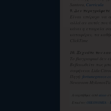
Santora,
Curricula
9. Δεν περιγράφετε
Είναι υπέροχο να α
αλλά αν αυτός που θ
κάνει η εταιρεία σα
καταφέρει, τα καθήκ
ClickTime
10. Ξεχνάτε τον εα
Το βιογραφικό δεν εί
Βεβαιωθείτε πως μπ
σαφήνεια. Lida Citro
Πηγή:
fortunegreece.
Newsroom MykonosTic
Αναρτήθηκε από
aisso
σ
Ετικέτες
ΟΙΚΟΝΟΜΙΑ - 