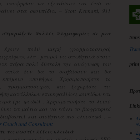
υς υποψηφίου να εξετάσουν και έτσι το
αίνει στα σκουπίδια. – Scott Kennard, 911
 στριμώξετε πολλές πληροφορίες σε μια
trans
 έχουν πολύ μικρή γραμματοσειρά,
Trans
γράφους κλπ , μπορεί να απωθητικά στους
νετε πάρα πολύ δύσκολη την ανάγνωση του
print
 , απλά δεν θα το διαβάσουν και θα
επόμενο υποψήφιο. Χρησιμοποιήστε το
ος γραμματοσειράς και ξεχωρίστε τις
Προτ
ρήση κατάλληλων επικεφαλίδων, κουκίδων και
ιρά (με φειδώ) . Χρησιμοποιήστε το λευκό
Link
ύνει τα μάτια και να κάνει το βιογραφικό
διαβαστεί και αισθητικά πιο ελκυστικό . –
Λ
r Coach and Consultant
Ν
τε τις σωστές λέξεις κλειδιά
Δ
π
εν χρησιμοποιούν τις σωστές επιλογές SEO