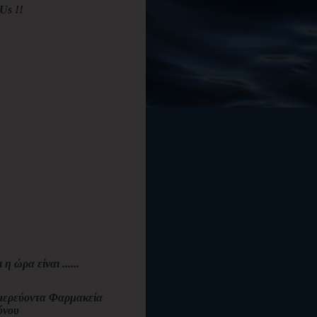
Us !!
ι η ώρα είναι ......
ερεύοντα Φαρμακεία
όνου