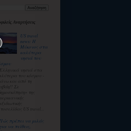
φιλείς Αναρτήσεις
US travel
news: Η
Μύκονος στα
καλύτερα
νησιά του
όσμου
 Ελληνικά νησιά στα
αλύτερα του κόσμου -
άνω και από τη
αβάη!! Σε
δημοσκόπηση» της
μερικανικής
αξιδιωτικής
τοσελίδας US travel...
Πώς πρέπει να μιλάς
για να πείθεις,