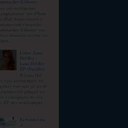
ammacher Schlemer
να νέο εκπληκτικό
εριφερειακό για iPhone
αι iPad παρουσίασε η
μερικανική εταιρεία
ammacher Schlemer για
σους δυσκολεύονται να
ηκτ...
Listen: Lana
Del Rey –
Lana Del Rey
EP (Tracklist)
Η Lana Del
ey έχει κατακτήσει τις
αρδιές σας και γι’ αυτό
κέφτηκα ότι μπορεί να
ας ενδιαφέρει το νέο
ης EP που κυκλοφορεί
.
Εκπαιδευτικ
ά