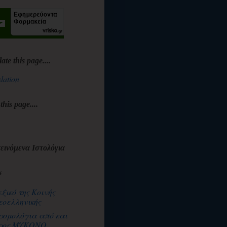
late this page....
lation
 this page....
εινόμενα Ιστολόγια
s
εξικό της Κοινής
εοελληνικής
ρομολόγια από και
ρος ΜΥΚΟΝΟ