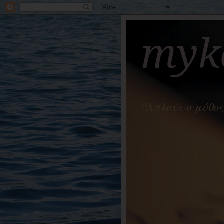
myko
"Απλούς ο μύθος