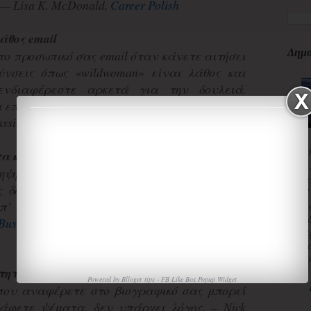
 — Lisa K. McDonald,
Career Polish
άθος email
Δημο
το προσωπικό σας email όταν κάνετε αιτήσει
ύνσεις όπως «wildwoman» είναι λάθος και
ενδιαφέρεστε αρκετά για την δουλειά.
 επίσημο email και αφήστε το προσωπικό για
ssie Dennis,
SocialRaise
κ
τα καθήκοντα και όχι στο αποτέλεσμα
3
ηψης δε θέλουν να δουν τα καθήκοντα σας.
κ
ς δουν την θέση εργασίας σας. Θέλουν να
Π
Χ
π’ αυτή τη θέση και τι προσφέρατε εσείς. –
«
Bush School of Government & Public Service,
α
τ
ισ
τητες που δεν έχετε
Powered by
Blloger tips
-
FB Like Box Popup Widget
 που αναφέρετε στο βιογραφικό σας μπορεί
άφετε ψέματα, δεν υπάρχει λόγος. – Nick