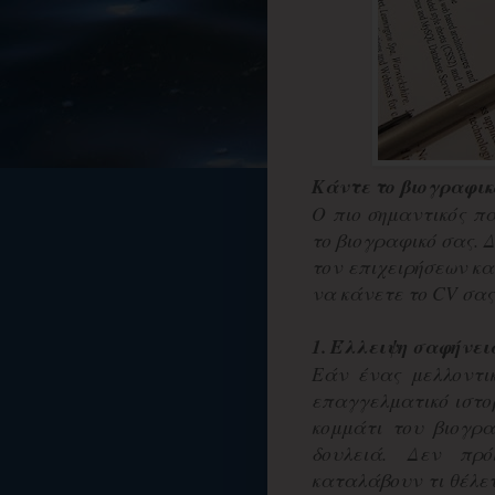
Κάντε το βιογραφικ
Ο πιο σημαντικός π
το βιογραφικό σας. Δ
τον επιχειρήσεων κ
να κάνετε το CV σα
1. Έλλειψη σαφήνει
Εάν ένας μελλοντι
επαγγελματικό ιστορ
κομμάτι του βιογρα
δουλειά. Δεν πρ
καταλάβουν τι θέλετ