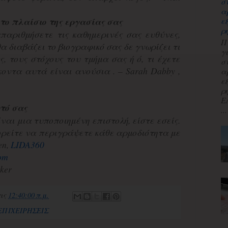
σ
α
 το πλαίσιο της εργασίας σας
ε
ρ
παριθμήσετε τις καθημερινές σας ευθύνες,
Π
α διαβάζει το βιογραφικό σας δε γνωρίζει τι
γ
ς, τους στόχους του τμήμα σας ή ό, τι έχετε
σ
οντα αυτά είναι ανούσια . – Sarah Dabby ,
α
ε
ρ
Ε
υτό σας
...
ναι μια τυποποιημένη επιστολή, είστε εσείς.
ορείτε να περιγράψετε κάθε αρμοδιότητα με
en,
LIDA360
com
ker
τις
12:40:00 π.μ.
ΕΠΙΧΕΙΡΗΣΕΙΣ