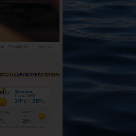
εία - Περιβάλλον
Life style
γνωση καιρού από το weather.gr