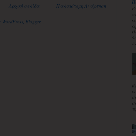
H
Αρχική σελίδα
Παλαιότερη Ανάρτηση
Έ
π
κ
α
H
ό
πλ
R
κ
σ
σ
τ
,..