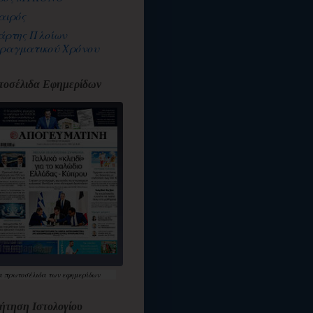
αιρός
άρτης Πλοίων
ραγματικού Χρόνου
οσέλιδα Εφημερίδων
α
πρωτοσέλιδα
των εφημερίδων
ήτηση Ιστολογίου