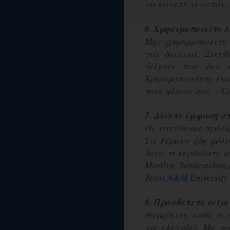
να κάνετε γι αυτόν.
6. Χρησιμοποιείτε λ
Μην χρησιμοποιείτε 
για δουλειά. Διευθ
δείχνει πως δεν 
Χρησιμοποιείστε ένα
τους φίλους σας. – Ca
7. Δίνετε έμφαση σ
Οι υπεύθυνοι πρόσλ
Τα ξέρουν ήδη μόλι
δουν τι κερδίσατε α
Marilyn Santiesteban,
Texas A&M University
8. Προσθέτετε δεξιό
Θυμηθείτε, κάθε τι
να ελεγχθεί. Μη γρ