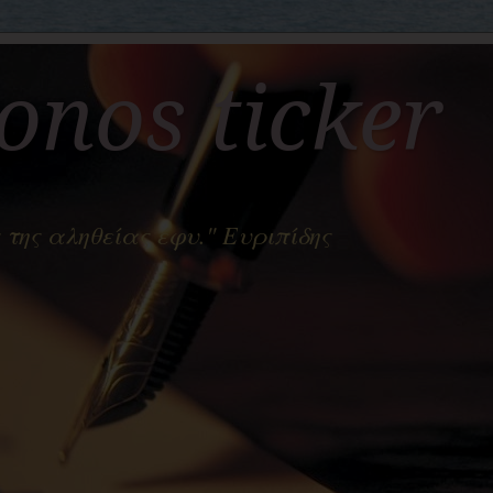
nos ticker
 της αληθείας έφυ." Ευριπίδης