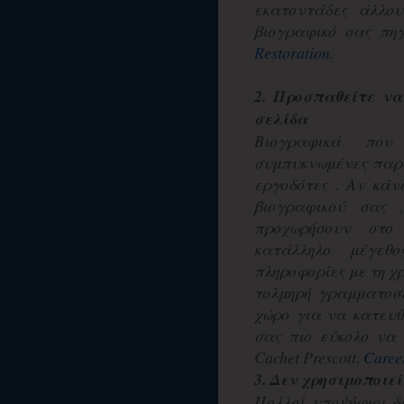
εκατοντάδες άλλο
βιογραφικό σας πηγ
Restoration
.
2. Προσπαθείτε να
σελίδα
Βιογραφικά που
συμπυκνωμένες παρα
εργοδότες . Αν κά
βιογραφικού σας
προχωρήσουν στο 
κατάλληλο μέγεθ
πληροφορίες με τη χ
τολμηρή γραμματοσε
χώρο για να κατευθ
σας πιο εύκολο να 
Cachet Prescott.
Caree
3. Δεν χρησιμοποιεί
Πολλοί υποψήφιοι δ