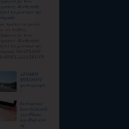
ύμφωνα με τους
ρχαίους -Καθηγητής
ξηγεί τα μυστικά της
ητορικής
ώς πρέπει να μιλάς
ια να πείθεις,
ύμφωνα με τους
ρχαίους -Καθηγητής
ξηγεί τα μυστικά της
ητορικής ΟΙ ΑΡΧΑΙΟΙ
ΛΛΗΝΕΣ ΔΙΔΑΣΚΟΥΝ
ΔΡΟΜΟΙ
ΜΥΚΟΝΟΥ
φωτογραφιε
ς
Εκπληκτικό
laser keyboard
για iPhone
και iPad από
τη