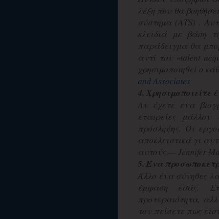
λέξη που θα βοηθήσε
σύστημα (ATS) . Αυ
κλειδιά με βάση τ
παράδειγμα θα μπορο
αντί του «talent ac
χρησιμοποιηθεί ο κάθε
and Associates
4. Χρησιμοποιείτε έ
Αν έχετε ένα βιογ
εταιρείες μάλλον
πρόσληψης. Οι εργ
αποκλειστικά γι αυτο
αυτούς.— Jennifer M
5. Ένα προσωποκετρ
Άλλο ένα σύνηθες λά
έμφαση εσάς. Στ
προτεραιότητα, αλλ
τον πείσετε πως είσ