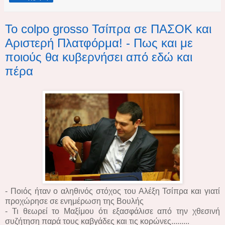
Το colpo grosso Τσίπρα σε ΠΑΣΟΚ και
Αριστερή Πλατφόρμα! - Πως και με
ποιούς θα κυβερνήσει από εδώ και
πέρα
- Ποιός ήταν ο αληθινός στόχος του Αλέξη Τσίπρα και γιατί
προχώρησε σε ενημέρωση της Βουλής
- Τι θεωρεί το Μαξίμου ότι εξασφάλισε από την χθεσινή
συζήτηση παρά τους καβγάδες και τις κορώνες.........