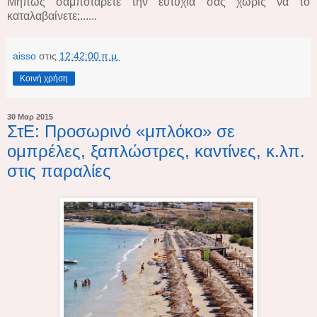
Μήπως σαμποτάρετε την ευτυχία σας χωρίς να το
καταλαβαίνετε;......
aisso
στις
12:42:00 π.μ.
Κοινή χρήση
30 Μαρ 2015
ΣτΕ: Προσωρινό «μπλόκο» σε
ομπρέλες, ξαπλώστρες, καντίνες, κ.λπ.
στις παραλίες