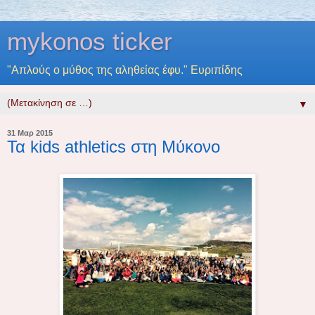
mykonos ticker
"Απλούς ο μύθος της αληθείας έφυ." Ευριπίδης
▼
31 Μαρ 2015
Τα kids athletics στη Μύκονο