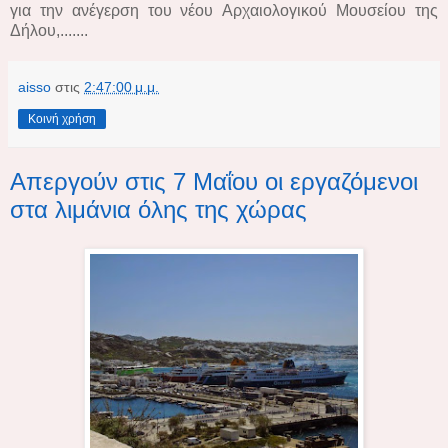
για την ανέγερση του νέου Aρχαιολογικού Μουσείου της
Δήλου,.......
aisso
στις
2:47:00 μ.μ.
Κοινή χρήση
Απεργούν στις 7 Μαΐου οι εργαζόμενοι
στα λιμάνια όλης της χώρας