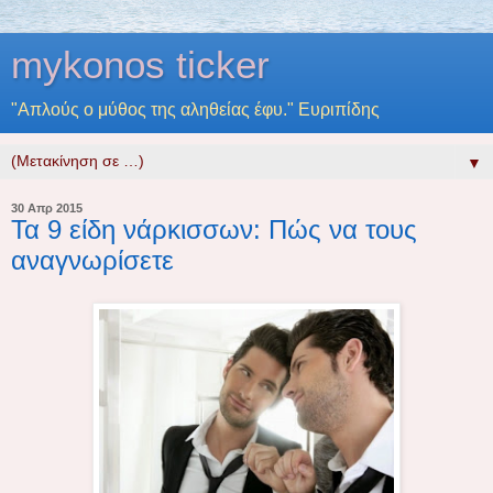
mykonos ticker
"Απλούς ο μύθος της αληθείας έφυ." Ευριπίδης
▼
30 Απρ 2015
Τα 9 είδη νάρκισσων: Πώς να τους
αναγνωρίσετε