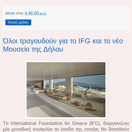
aisso
στις
4:46:00 μ.μ.
Κοινή χρήση
Όλοι τραγουδούν για το IFG και το νέο
Μουσείο της Δήλου
Τo International Foundation for Greece (IFG), διοργανώνει
μία μοναδική συναυλία τα έσοδα της οποίας θα διατεθούν