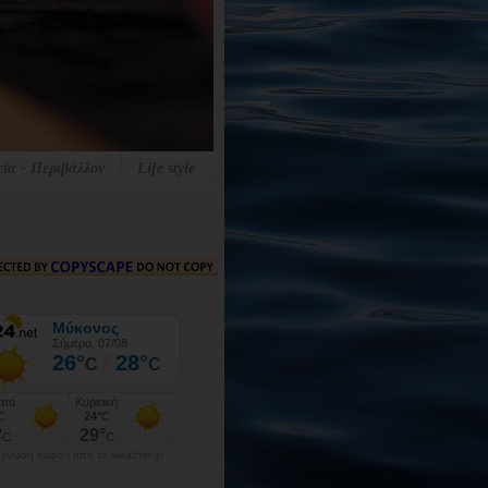
εία - Περιβάλλον
Life style
γνωση καιρού από το weather.gr