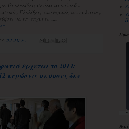
με. Οι εξελίξεις σε όλα τα επίπεδα
Κ
τικές. Εξελίξεις οικονομικές και πολιτικές,
Χ
ήσει να επιταχύνει........
Π
α »
Πρωτ
τις
3:01:00 μ.μ.
ωτιά έρχεται το 2014:
12 κυρώσεις σε όσους δεν
Τ
Αναζ