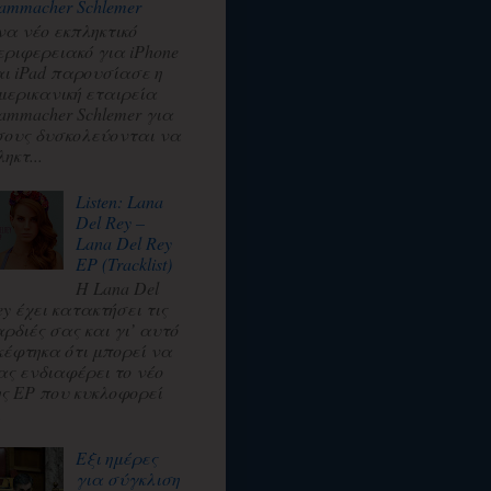
ammacher Schlemer
να νέο εκπληκτικό
εριφερειακό για iPhone
αι iPad παρουσίασε η
μερικανική εταιρεία
ammacher Schlemer για
σους δυσκολεύονται να
ηκτ...
Listen: Lana
Del Rey –
Lana Del Rey
EP (Tracklist)
Η Lana Del
ey έχει κατακτήσει τις
αρδιές σας και γι’ αυτό
κέφτηκα ότι μπορεί να
ας ενδιαφέρει το νέο
ης EP που κυκλοφορεί
.
Εξι ημέρες
για σύγκλιση