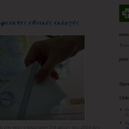
όφευκτες εθνικές εκλογές
trans
Trans
print
Προτ
Link
Λ
Ν
Δ
ι ότι τους επόμενους 5-6 μήνες του 2014 δεν
π