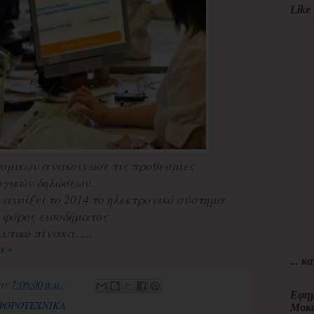
Like 
νομικών ανακοίνωσε τις προθεσμίες
ογικών δηλώσεων
 ανοίξει το 2014 το ηλεκτρονικό σύστημα
ο φόρος εισοδήματος
τικό πίνακα......
α »
... κα
τις
7:06:00 μ.μ.
Εφημ
 ΦΟΡΟΤΕΧΝΙΚΑ
Μυκ