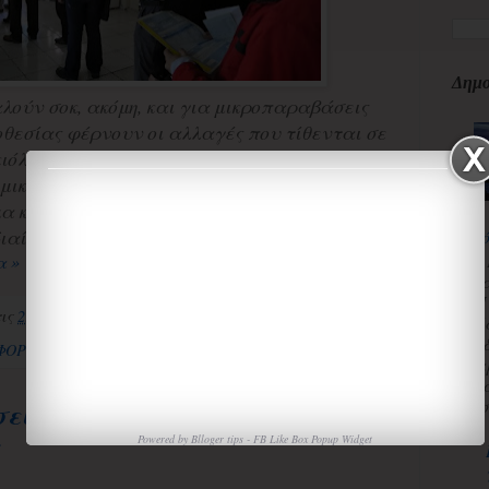
Δημο
ούν σοκ, ακόμη, και για μικροπαραβάσεις
οθεσίας φέρνουν οι αλλαγές που τίθενται σε
ιόλας ημέρα του 2014.
ομικών ξεκινά μία ακόμη προσπάθεια να
 και, κυρίως, να πιέσει τους
ίτερα εκείνους ........
κ
3
α »
κ
Π
τις
2:39:00 μ.μ.
Χ
«
 ΦΟΡΟΤΕΧΝΙΚΑ
α
τ
ισ
σεις προσανατολίζονται οι
Powered by
Blloger tips
-
FB Like Box Popup Widget