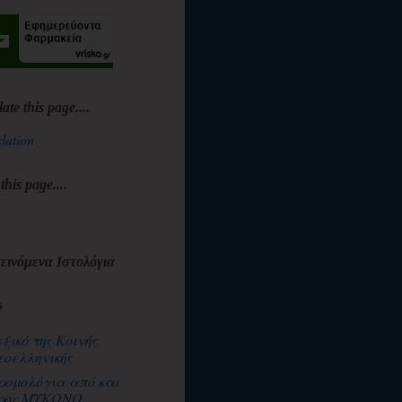
late this page....
lation
 this page....
εινόμενα Ιστολόγια
s
εξικό της Κοινής
εοελληνικής
ρομολόγια από και
ρος ΜΥΚΟΝΟ