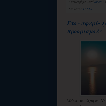
Αναρτήθηκε από
aisso
σ
Ετικέτες
ΥΓΕΙΑ
Στο «σφυρί» ξ
προορισμούς
Μόνο το δίμηνο Νο