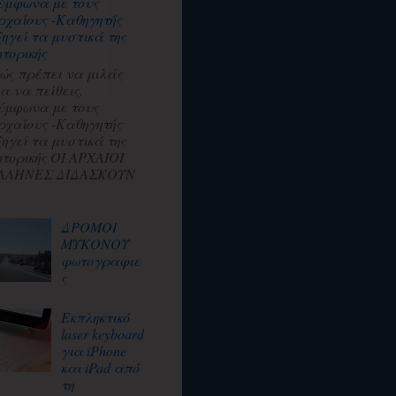
ύμφωνα με τους
ρχαίους -Καθηγητής
ξηγεί τα μυστικά της
ητορικής
ώς πρέπει να μιλάς
ια να πείθεις,
ύμφωνα με τους
ρχαίους -Καθηγητής
ξηγεί τα μυστικά της
ητορικής ΟΙ ΑΡΧΑΙΟΙ
ΛΛΗΝΕΣ ΔΙΔΑΣΚΟΥΝ
ΔΡΟΜΟΙ
ΜΥΚΟΝΟΥ
φωτογραφιε
ς
Εκπληκτικό
laser keyboard
για iPhone
και iPad από
τη