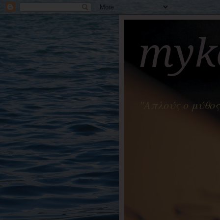
myko
"Απλούς ο μύθος