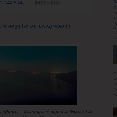
H
τις
2:17:00 μ.μ.
Έ
π
κ
α
ενοδοχεία σε ελληνικούς
H
ό
πλ
R
κ
σ
σ
τ
,..
εμβρίου – Δεκεμβρίου δημοσιεύθηκαν 125