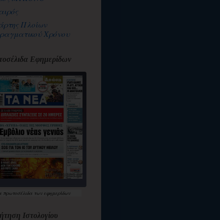
αιρός
άρτης Πλοίων
ραγματικού Χρόνου
οσέλιδα Εφημερίδων
α
πρωτοσέλιδα
των εφημερίδων
ήτηση Ιστολογίου