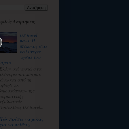
φιλείς Αναρτήσεις
US travel
news: Η
Μύκονος στα
καλύτερα
νησιά του
όσμου
 Ελληνικά νησιά στα
αλύτερα του κόσμου -
άνω και από τη
αβάη!! Σε
δημοσκόπηση» της
μερικανικής
αξιδιωτικής
τοσελίδας US travel...
Πώς πρέπει να μιλάς
για να πείθεις,