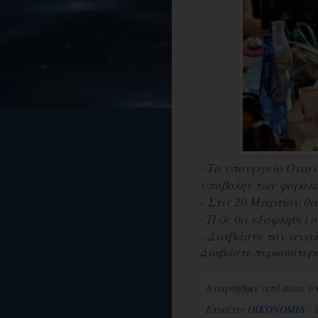
- Το υπουργείο Οικο
υποβολής των φορολ
- Στις 20 Μαρτίου θα
- Πώς θα εξοφληθεί 
- Διαβάστε τον αναλυ
Διαβάστε περισσότερ
Αναρτήθηκε από
aisso
σ
Ετικέτες
ΟΙΚΟΝΟΜΙΑ -