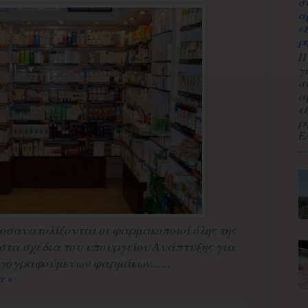
σ
α
ε
ρ
Π
γ
σ
α
ε
ρ
Ε
...
ροσανατολίζονται οι φαρμακοποιοί όλης της
στα σχέδια του υπουργείου Ανάπτυξης για
γογραφούμενων φαρμάκων.......
α »