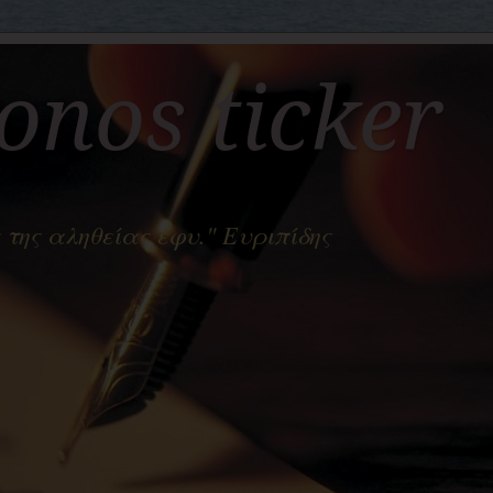
nos ticker
 της αληθείας έφυ." Ευριπίδης