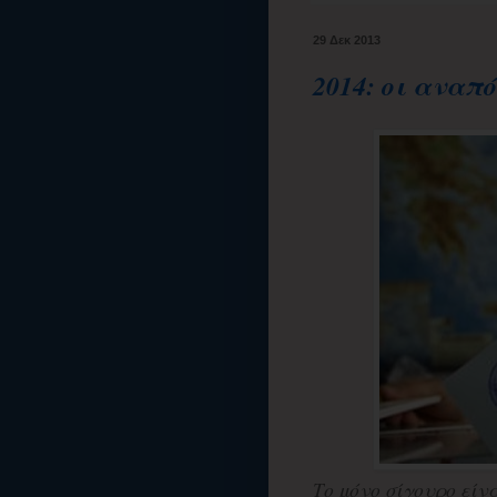
29 Δεκ 2013
2014: οι αναπ
Το μόνο σίγουρο είνα