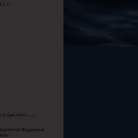
Us !!
ι η ώρα είναι ......
ερεύοντα Φαρμακεία
όνου