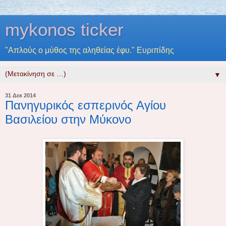
mykonos ticker
"Απλούς ο μύθος της αληθείας έφυ." Ευριπίδης
▼
31 Δεκ 2014
Πανηγυρικός εσπερινός Αγίου
Βασιλείου στην Μύκονο