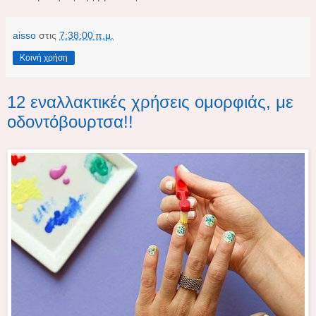
aisso
στις
7:38:00 π.μ.
Κοινή χρήση
12 εναλλακτικές χρήσεις ομορφιάς, με
οδοντόβουρτσα!!