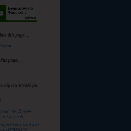
late this page....
lation
 this page....
εινόμενα Ιστολόγια
s
εξικό της Κοινής
εοελληνικής
ρομολόγια από και
ρος ΜΥΚΟΝΟ