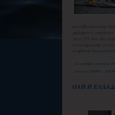
κοινοβουλευτική νίκη
μηδαμινές απώλειες
τους 155 που του εί
συνειδησιακής αντίσ
Διαβάστε περισσότερ
Αναρτήθηκε από
aisso
σ
Ετικέτες
ΑΡΘΡΑ - ΑΠΟΨ
ΟΛΗ Η ΕΛΛΑΔΑ 