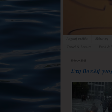
Αρχική σελίδα
Μύκονος
Travel & Leisure
Food & 
30 Ιουν 2011
Στη Βουλή γιορ