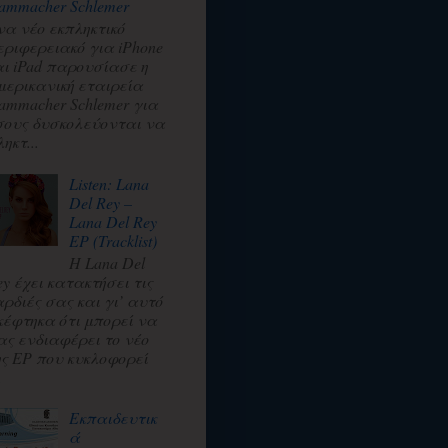
ammacher Schlemer
να νέο εκπληκτικό
εριφερειακό για iPhone
αι iPad παρουσίασε η
μερικανική εταιρεία
ammacher Schlemer για
σους δυσκολεύονται να
ηκτ...
Listen: Lana
Del Rey –
Lana Del Rey
EP (Tracklist)
Η Lana Del
ey έχει κατακτήσει τις
αρδιές σας και γι’ αυτό
κέφτηκα ότι μπορεί να
ας ενδιαφέρει το νέο
ης EP που κυκλοφορεί
.
Εκπαιδευτικ
ά