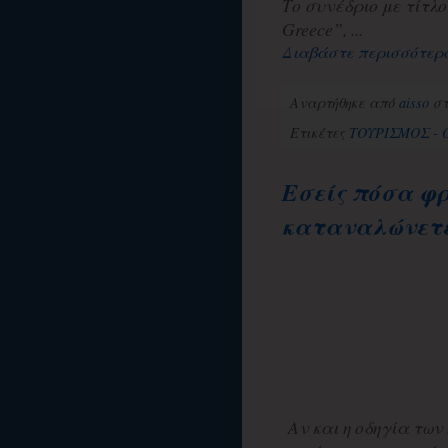
Το συνέδριο με τίτλο 
Greece”, ...
Διαβάστε περισσότερ
Αναρτήθηκε από
aisso
σ
Ετικέτες
ΤΟΥΡΙΣΜΟΣ -
Εσείς πόσα φ
καταναλώνετ
Αν και η οδηγία των