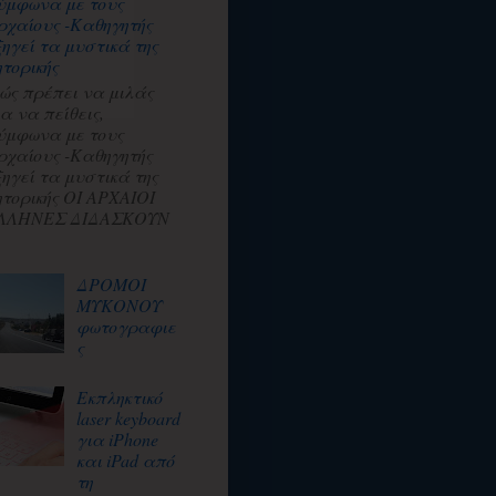
ύμφωνα με τους
ρχαίους -Καθηγητής
ξηγεί τα μυστικά της
ητορικής
ώς πρέπει να μιλάς
ια να πείθεις,
ύμφωνα με τους
ρχαίους -Καθηγητής
ξηγεί τα μυστικά της
ητορικής ΟΙ ΑΡΧΑΙΟΙ
ΛΛΗΝΕΣ ΔΙΔΑΣΚΟΥΝ
ΔΡΟΜΟΙ
ΜΥΚΟΝΟΥ
φωτογραφιε
ς
Εκπληκτικό
laser keyboard
για iPhone
και iPad από
τη