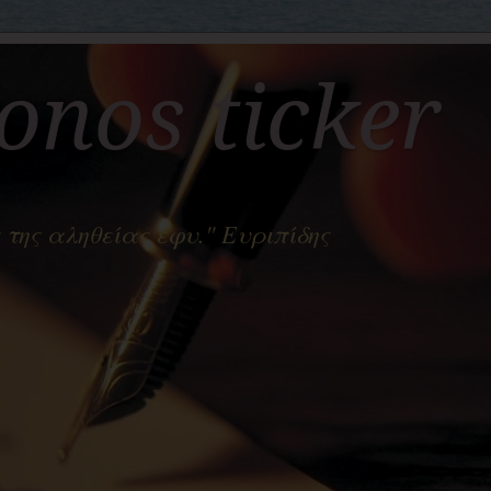
nos ticker
 της αληθείας έφυ." Ευριπίδης