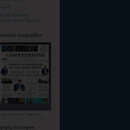
αιρός
άρτης Πλοίων
ραγματικού Χρόνου
οσέλιδα Εφημερίδων
α
πρωτοσέλιδα
των εφημερίδων
ήτηση Ιστολογίου