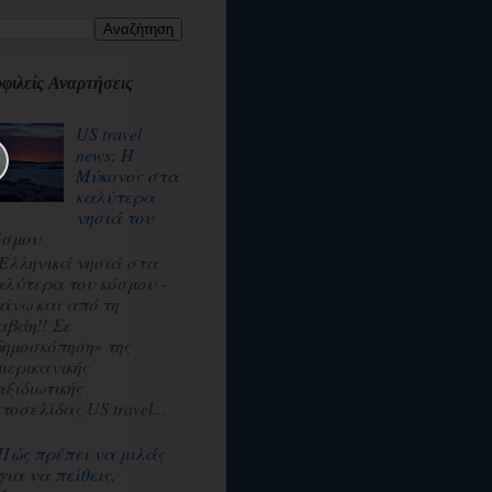
φιλείς Αναρτήσεις
US travel
news: Η
Μύκονος στα
καλύτερα
νησιά του
όσμου
 Ελληνικά νησιά στα
αλύτερα του κόσμου -
άνω και από τη
αβάη!! Σε
δημοσκόπηση» της
μερικανικής
αξιδιωτικής
τοσελίδας US travel...
Πώς πρέπει να μιλάς
για να πείθεις,