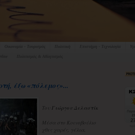
Οικονομία - Τουρισμός
Πολιτική
Επιστήμη - Τεχνολογία
Υγ
Wine
Πολιτισμός & Αθλητισμός
τή, έξω «πόλεμος»...
Toυ
Γιώργου Δελαστίκ
Μέσα στο Κοινοβούλιο
πρό
χθες χαρές, γέλια,