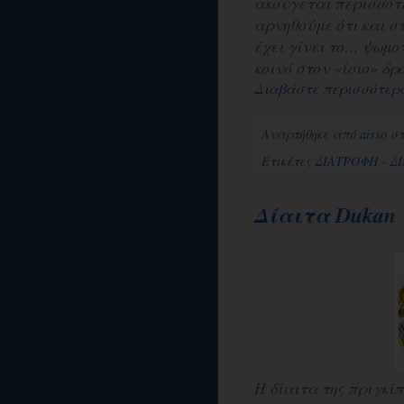
ακούγεται περισσότε
αρνηθούμε ότι και σ
έχει γίνει το… ψωμο
κοινό στον «ίσιο» δρό
Διαβάστε περισσότερ
Αναρτήθηκε από
aisso
σ
Ετικέτες
ΔΙΑΤΡΟΦΗ - ΔΙ
Δίαιτα Dukan
Η δίαιτα της πριγκίπ