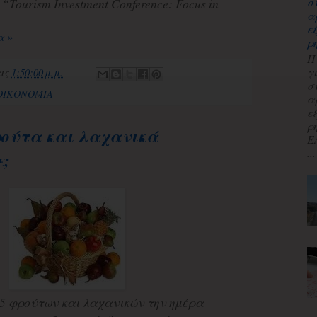
σ
“Tourism Investment Conference: Focus in
α
ε
α »
ρ
Π
γ
τις
1:50:00 μ.μ.
σ
 ΟΙΚΟΝΟΜΙΑ
α
ε
ρ
ρούτα και λαχανικά
Ε
...
ε;
 5 φρούτων και λαχανικών την ημέρα