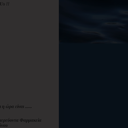
Us !!
ι η ώρα είναι ......
ερεύοντα Φαρμακεία
όνου