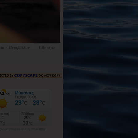
εία - Περιβάλλον
Life style
γνωση καιρού από το weather.gr