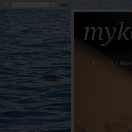
myko
"Απλούς ο μύθος