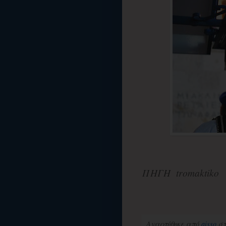
ΠΗΓΗ tromaktiko
Αναρτήθηκε από
aisso
σ