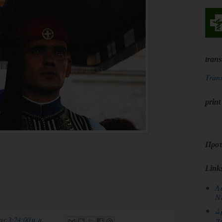
trans
Trans
print
Προτ
Link
Λ
Ν
Δ
π
τις
3:24:00 μ.μ.