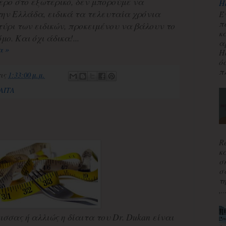
ρο στο εξωτερικό, δεν μπορούμε να
H
την Ελλάδα, ειδικά τα τελευταία χρόνια
Έ
π
τύρι των ειδικών, προκειμένου να βάλουν το
κ
μο. Και όχι άδικα!...
α
α »
H
ό
πλ
τις
1:33:00 μ.μ.
ΑΙΤΑ
R
κ
σ
σ
τ
,..
ισσας ή αλλιώς η δίαιτα του Dr. Dukan είναι