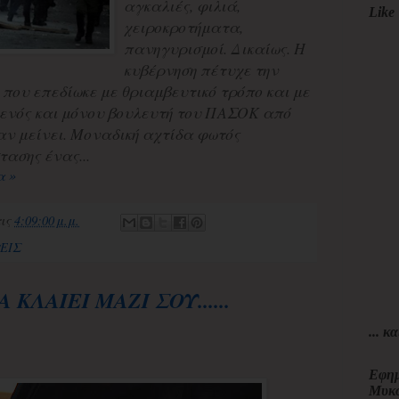
αγκαλιές, φιλιά,
Like 
χειροκροτήματα,
πανηγυρισμοί. Δικαίως. Η
κυβέρνηση πέτυχε την
 που επεδίωκε με θριαμβευτικό τρόπο και με
 ενός και μόνου βουλευτή του ΠΑΣΟΚ από
χαν μείνει. Μοναδική αχτίδα φωτός
τασης ένας...
α »
τις
4:09:00 μ.μ.
ΕΙΣ
ΚΛΑΙΕΙ ΜΑΖΙ ΣΟΥ......
... κα
Εφημ
Μυκ