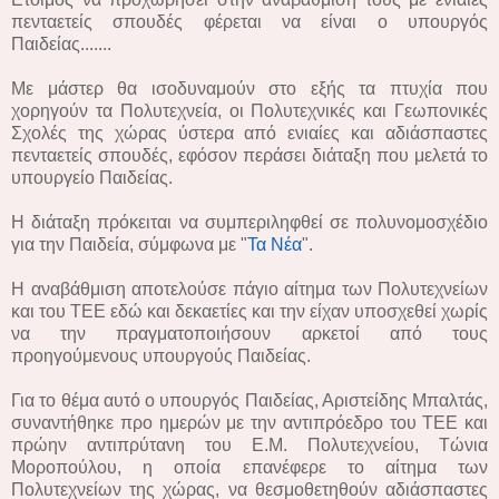
πενταετείς σπουδές φέρεται να είναι ο υπουργός
Παιδείας.......
Με μάστερ θα ισοδυναμούν στο εξής τα πτυχία που
χορηγούν τα Πολυτεχνεία, οι Πολυτεχνικές και Γεωπονικές
Σχολές της χώρας ύστερα από ενιαίες και αδιάσπαστες
πενταετείς σπουδές, εφόσον περάσει διάταξη που μελετά το
υπουργείο Παιδείας.
Η διάταξη πρόκειται να συμπεριληφθεί σε πολυνομοσχέδιο
για την Παιδεία, σύμφωνα με "
Τα Νέα
".
Η αναβάθμιση αποτελούσε πάγιο αίτημα των Πολυτεχνείων
και του ΤΕΕ εδώ και δεκαετίες και την είχαν υποσχεθεί χωρίς
να την πραγματοποιήσουν αρκετοί από τους
προηγούμενους υπουργούς Παιδείας.
Για το θέμα αυτό ο υπουργός Παιδείας, Αριστείδης Μπαλτάς,
συναντήθηκε προ ημερών με την αντιπρόεδρο του ΤΕΕ και
πρώην αντιπρύτανη του Ε.Μ. Πολυτεχνείου, Τώνια
Μοροπούλου, η οποία επανέφερε το αίτημα των
Πολυτεχνείων της χώρας, να θεσμοθετηθούν αδιάσπαστες