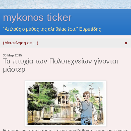
mykonos ticker
"Απλούς ο μύθος της αληθείας έφυ." Ευριπίδης
▼
30 Μαρ 2015
Τα πτυχία των Πολυτεχνείων γίνονται
μάστερ
Ετοιμος να προχωρήσει στην αναβάθμισή τους με ενιαίες