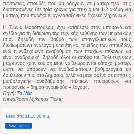
πενταετείς σπουδές που θα οδηγούν σε μάστερ πλάι στις
διασπασμένες (σε τρία χρόνια για πτυχίο και 1-2 ακόμη για
μάστερ) που παρέχουν αγγλοσαξονικές Σχολές Μηχανικών.
Η Τώνια Μοροπούλου, έχει καταθέσει στον υπουργό και
σχέδιο για τη διάκριση της τεχνικής ευθύνης των μηχανικών
(σ.σ. δηλαδή τον βαθμό των επαγγελματικών τους
δικαιωμάτων) ανάλογα με τα έτη και το είδος των σπουδών,
ενώ η ενδεχόμενη αναβάθμιση των πτυχίων πιθανώς να
είναι αναδρομική, δηλαδή όλοι οι απόφοιτοι Πολυτεχνείων
μέχρι ενός χρονικού σημείου να θεωρούνται κάτοχοι μάστερ,
ώστε να μπορούν να αναβαθμιστούν βαθμολογικά αν
δουλεύουν π.χ. στο Δημόσιο, αλλά να μπει φρένο σε αιτήσεις
μισθολογικής αναβάθμισης παλαιών πτυχιούχων για
προφανείς – δημοσιονομικούς – λόγους.
Πηγή:
Τα Νέα
NewsRoom Mykonos Ticker
aisso
στις
11:19:00 π.μ.
Κοινή χρήση