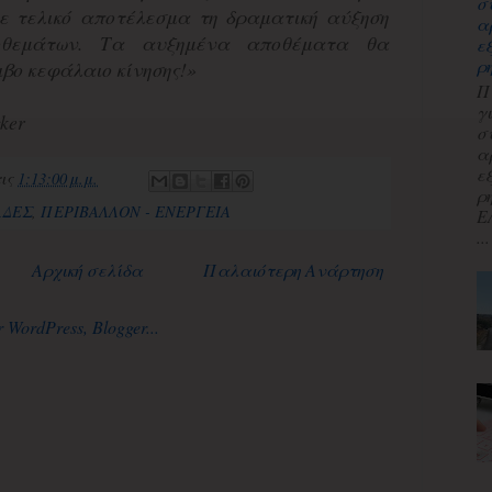
σ
ε τελικό αποτέλεσμα τη δραματική αύξηση
α
οθεμάτων. Τα αυξημένα αποθέματα θα
ε
ρ
βο κεφάλαιο κίνησης!»
Π
γ
ker
σ
α
ε
τις
1:13:00 μ.μ.
ρ
ΑΔΕΣ
,
ΠΕΡΙΒΑΛΛΟΝ - ΕΝΕΡΓΕΙΑ
Ε
...
Αρχική σελίδα
Παλαιότερη Ανάρτηση