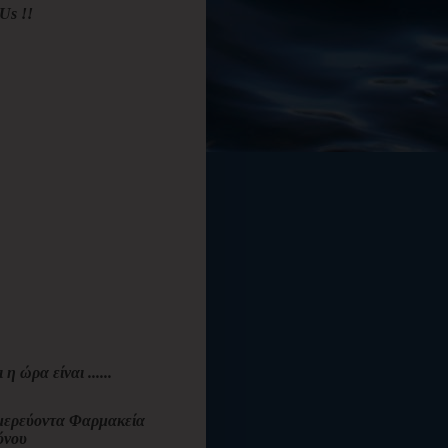
Us !!
ι η ώρα είναι ......
ερεύοντα Φαρμακεία
όνου