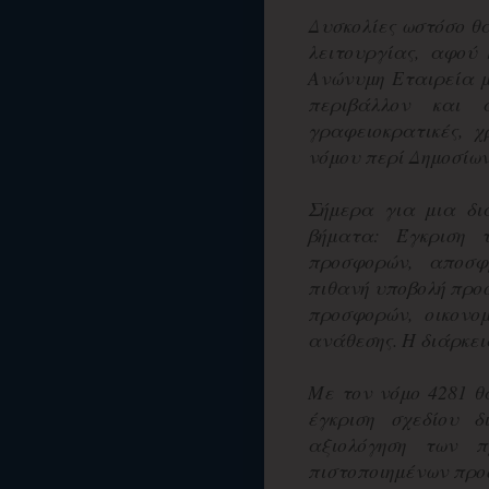
Δυσκολίες ωστόσο θα
λειτουργίας, αφού 
Ανώνυμη Εταιρεία μ
περιβάλλον και 
γραφειοκρατικές, χ
νόμου περί Δημοσίω
Σήμερα για μια δι
βήματα: Έγκριση τ
προσφορών, αποσφρ
πιθανή υποβολή προσ
προσφορών, οικονομ
ανάθεσης. Η διάρκειά
Με τον νόμο 4281 θ
έγκριση σχεδίου δ
αξιολόγηση των π
πιστοποιημένων προσ