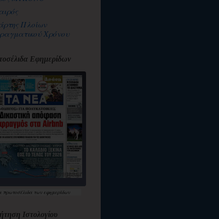
αιρός
άρτης Πλοίων
ραγματικού Χρόνου
οσέλιδα Εφημερίδων
α
πρωτοσέλιδα
των εφημερίδων
ήτηση Ιστολογίου