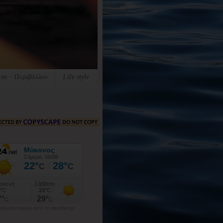
εία - Περιβάλλον
Life style
γνωση καιρού από το weather.gr