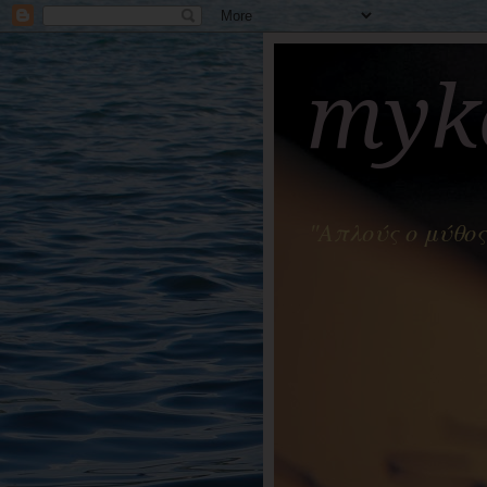
myko
"Απλούς ο μύθος