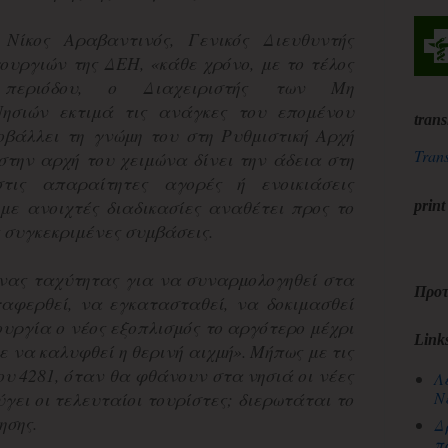
Νίκος Αραβαντινός, Γενικός Διευθυντής
ουργιών της ΔΕΗ, «κάθε χρόνο, με το τέλος
 περιόδου, ο Διαχειριστής των Μη
ησιών εκτιμά τις ανάγκες του επομένου
trans
οβάλλει τη γνώμη του στη Ρυθμιστική Αρχή
Trans
στην αρχή του χειμώνα δίνει την άδεια στη
ις απαραίτητες αγορές ή ενοικιάσεις
με ανοιχτές διαδικασίες αναθέτει προς το
print
ς συγκεκριμένες συμβάσεις.
νας ταχύτητας για να συναρμολογηθεί στα
Προτ
αφερθεί, να εγκατασταθεί, να δοκιμασθεί
τουργία ο νέος εξοπλισμός το αργότερο μέχρι
Link
ε να καλυφθεί η θερινή αιχμή». Μήπως με τις
ου 4281, όταν θα φθάνουν στα νησιά οι νέες
Λ
Ν
γει οι τελευταίοι τουρίστες; διερωτάται το
ησης.
Δ
π