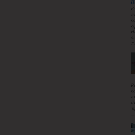
H
Έ
π
κ
α
H
ό
πλ
R
κ
σ
σ
τ
,..