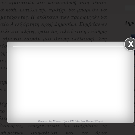
ων πρακτικών και κοινοποίησή τους στους
τά κάθε εκτελεστής πράξης θα μπορούν να
μετέχοντες. Η εκδίκαση των προσφυγών θα
Δημο
ιαία Ανεξάρτητη Αρχή Δημοσίων Συμβάσεων
άλλεται πλήρης φάκελος αλλά και η επίσημη
γίνεται λοιπόν μια άτυπη εκδίκαση). Στη
ύσσεται προσωρινός μειοδότης ο οποίος θα
ογητικά του που θα κοινοποιούνται στους
τες, οι οποίοι βεβαίως θα μπορούν να τα
κ
ξεκινά νέος γύρος προσφυγών.
3
κ
ιμήσεις η διάρκεια της όλης διαδικασίας θα
Π
έα ως δώδεκα μήνες.
Χ
«
α
χη της εταιρείας, η οικονομική επιβάρυνση
τ
το γεγονός ότι «οι έχοντες την ευθύνη
ισ
λικών, αντιλαμβανόμενοι τις αυξημένες
Powered by
Blloger tips
-
FB Like Box Popup Widget
βαιότητες, υποχρεωτικά θα αυξήσουν τη
οθεμάτων ασφαλείας και τα όρια