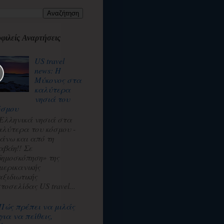
φιλείς Αναρτήσεις
US travel
news: Η
Μύκονος στα
καλύτερα
νησιά του
όσμου
 Ελληνικά νησιά στα
αλύτερα του κόσμου -
άνω και από τη
αβάη!! Σε
δημοσκόπηση» της
μερικανικής
αξιδιωτικής
τοσελίδας US travel...
Πώς πρέπει να μιλάς
για να πείθεις,