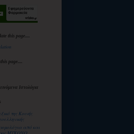
late this page....
lation
 this page....
εινόμενα Ιστολόγια
s
εξικό της Κοινής
εοελληνικής
ρομολόγια από και
ρος ΜΥΚΟΝΟ