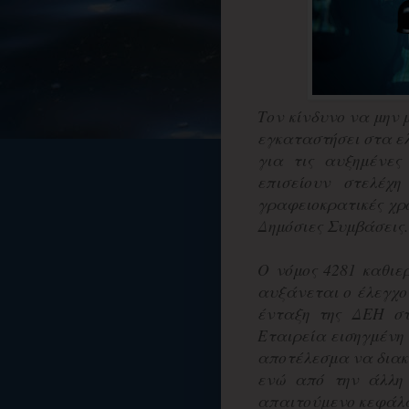
Τον κίνδυνο να μην 
εγκαταστήσει στα ελλ
για τις αυξημένες
επισείουν στελέχη
γραφειοκρατικές χρο
Δημόσιες Συμβάσεις.
Ο νόμος 4281 καθιερ
αυξάνεται ο έλεγχο
ένταξη της ΔΕΗ στ
Εταιρεία εισηγμένη 
αποτέλεσμα να διακ
ενώ από την άλλη 
απαιτούμενο κεφάλαι