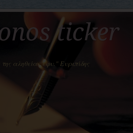
nos ticker
 της αληθείας έφυ." Ευριπίδης