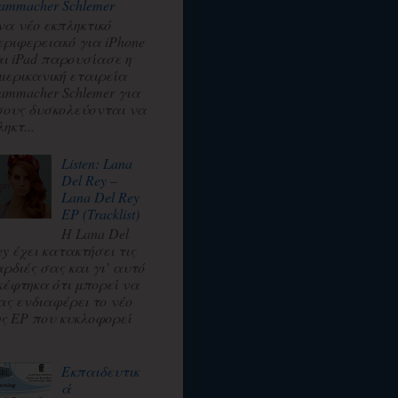
ammacher Schlemer
να νέο εκπληκτικό
εριφερειακό για iPhone
αι iPad παρουσίασε η
μερικανική εταιρεία
ammacher Schlemer για
σους δυσκολεύονται να
ηκτ...
Listen: Lana
Del Rey –
Lana Del Rey
EP (Tracklist)
Η Lana Del
ey έχει κατακτήσει τις
αρδιές σας και γι’ αυτό
κέφτηκα ότι μπορεί να
ας ενδιαφέρει το νέο
ης EP που κυκλοφορεί
.
Εκπαιδευτικ
ά