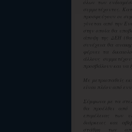
όλων των ενδιαμέσ
συμμετέχοντες. Κα
προσφεύγουν οι συμ
γίνεται από την Εν
στην οποία θα υποβ
άποψη της ΔΕΗ (θα 
συνέχεια θα ανακηρ
φέρνει τα δικαιολ
άλλους συμμετέχον
προσβάλουν και να 
Με μετριοπαθείς εκτ
είναι πλέον από ενν
Σύμφωνα με τα στελέ
θα προέλθει από 
επιμέλειας των υ
διάρκειες και αβε
στάθμη των απ