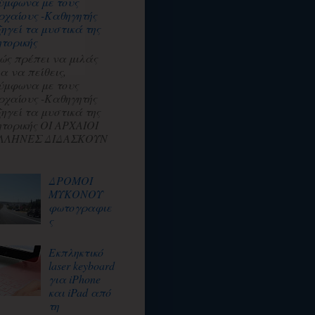
ύμφωνα με τους
ρχαίους -Καθηγητής
ξηγεί τα μυστικά της
ητορικής
ώς πρέπει να μιλάς
ια να πείθεις,
ύμφωνα με τους
ρχαίους -Καθηγητής
ξηγεί τα μυστικά της
ητορικής ΟΙ ΑΡΧΑΙΟΙ
ΛΛΗΝΕΣ ΔΙΔΑΣΚΟΥΝ
ΔΡΟΜΟΙ
ΜΥΚΟΝΟΥ
φωτογραφιε
ς
Εκπληκτικό
laser keyboard
για iPhone
και iPad από
τη