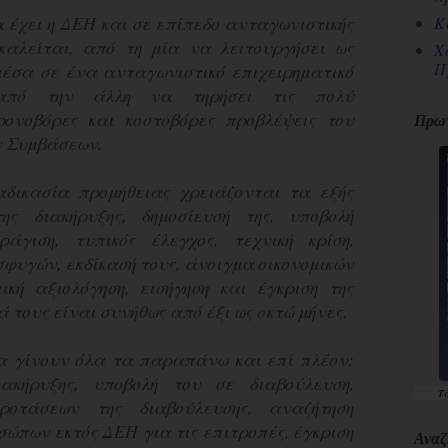
 έχει η ΔΕΗ και σε επίπεδο ανταγωνιστικής
Κ
καλείται, από τη μία να λειτουργήσει ως
Χ
Π
έσα σε ένα ανταγωνιστικό επιχειρηματικό
από την άλλη να τηρήσει τις πολύ
ρονοβόρες και κοστοβόρες προβλέψεις του
Πρωτ
ν Συμβάσεων.
αδικασία προμήθειας χρειάζονται τα εξής
ης διακήρυξης, δημοσίευσή της, υποβολή
άγιση, τυπικός έλεγχος, τεχνική κρίση,
φυγών, εκδίκασή τους, άνοιγμα οικονομικών
ική αξιολόγηση, εισήγηση και έγκριση της
 τους είναι συνήθως από έξι ως οκτώ μήνες.
α γίνουν όλα τα παραπάνω και επί πλέον:
ιακήρυξης, υποβολή του σε διαβούλευση,
Τ
ροτάσεων της διαβούλευσης, αναζήτηση
ώπων εκτός ΔΕΗ για τις επιτροπές, έγκριση
Αναζ