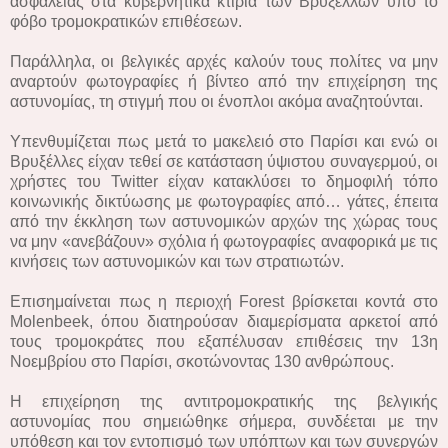
ασφαλείας στα κυβερνητικά κτίρια των Βρυξελλών υπό το
φόβο τρομοκρατικών επιθέσεων.
Παράλληλα, οι βελγικές αρχές καλούν τους πολίτες να μην
αναρτούν φωτογραφίες ή βίντεο από την επιχείρηση της
αστυνομίας, τη στιγμή που οι ένοπλοι ακόμα αναζητούνται.
Υπενθυμίζεται πως μετά το μακελειό στο Παρίσι και ενώ οι
Βρυξέλλες είχαν τεθεί σε κατάσταση ύψιστου συναγερμού, οι
χρήστες του Twitter είχαν κατακλύσει το δημοφιλή τόπο
κοινωνικής δικτύωσης με φωτογραφίες από… γάτες, έπειτα
από την έκκληση των αστυνομικών αρχών της χώρας τους
να μην «ανεβάζουν» σχόλια ή φωτογραφίες αναφορικά με τις
κινήσεις των αστυνομικών και των στρατιωτών.
Επισημαίνεται πως η περιοχή Forest βρίσκεται κοντά στο
Molenbeek, όπου διατηρούσαν διαμερίσματα αρκετοί από
τους τρομοκράτες που εξαπέλυσαν επιθέσεις την 13η
Νοεμβρίου στο Παρίσι, σκοτώνοντας 130 ανθρώπους.
Η επιχείρηση της αντιτρομοκρατικής της βελγικής
αστυνομίας που σημειώθηκε σήμερα, συνδέεται με την
υπόθεση και τον εντοπισμό των υπόπτων και των συνεργών