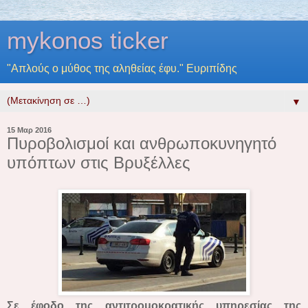
mykonos ticker
"Απλούς ο μύθος της αληθείας έφυ." Ευριπίδης
▼
15 Μαρ 2016
Πυροβολισμοί και ανθρωποκυνηγητό
υπόπτων στις Βρυξέλλες
Σε έφοδο της αντιτρομοκρατικής υπηρεσίας της