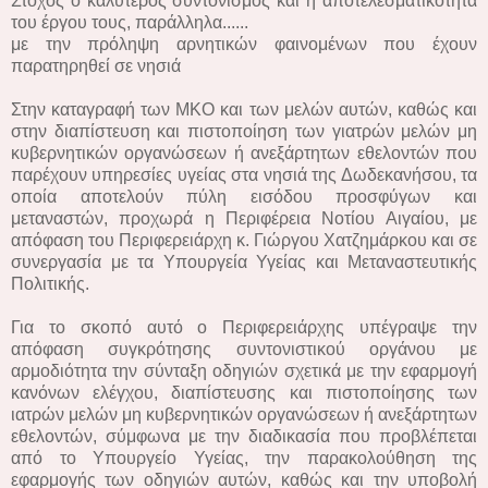
Στόχος ο καλύτερος συντονισμός και η αποτελεσματικότητα
του έργου τους, παράλληλα......
με την πρόληψη αρνητικών φαινομένων που έχουν
παρατηρηθεί σε νησιά
Στην καταγραφή των ΜΚΟ και των μελών αυτών, καθώς και
στην διαπίστευση και πιστοποίηση των γιατρών μελών μη
κυβερνητικών οργανώσεων ή ανεξάρτητων εθελοντών που
παρέχουν υπηρεσίες υγείας στα νησιά της Δωδεκανήσου, τα
οποία αποτελούν πύλη εισόδου προσφύγων και
μεταναστών, προχωρά η Περιφέρεια Νοτίου Αιγαίου, με
απόφαση του Περιφερειάρχη κ. Γιώργου Χατζημάρκου και σε
συνεργασία με τα Υπουργεία Υγείας και Μεταναστευτικής
Πολιτικής.
Για το σκοπό αυτό ο Περιφερειάρχης υπέγραψε την
απόφαση συγκρότησης συντονιστικού οργάνου με
αρμοδιότητα την σύνταξη οδηγιών σχετικά με την εφαρμογή
κανόνων ελέγχου, διαπίστευσης και πιστοποίησης των
ιατρών μελών μη κυβερνητικών οργανώσεων ή ανεξάρτητων
εθελοντών, σύμφωνα με την διαδικασία που προβλέπεται
από το Υπουργείο Υγείας, την παρακολούθηση της
εφαρμογής των οδηγιών αυτών, καθώς και την υποβολή