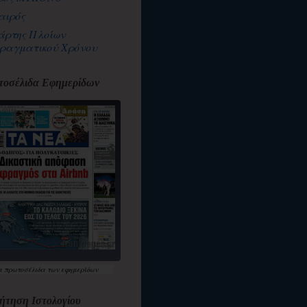
αιρός
άρτης Πλοίων
ραγματικού Χρόνου
οσέλιδα Εφημερίδων
α
πρωτοσέλιδα
των εφημερίδων
ήτηση Ιστολογίου