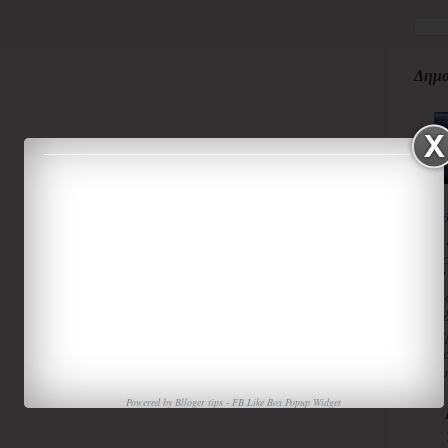
Δημο
κ
3
κ
Π
Χ
«
α
τ
ισ
Powered by
Blloger tips
-
FB Like Box Popup Widget