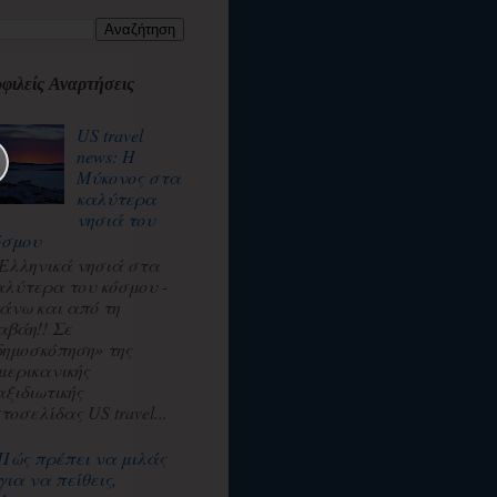
φιλείς Αναρτήσεις
US travel
news: Η
Μύκονος στα
καλύτερα
νησιά του
όσμου
 Ελληνικά νησιά στα
αλύτερα του κόσμου -
άνω και από τη
αβάη!! Σε
δημοσκόπηση» της
μερικανικής
αξιδιωτικής
τοσελίδας US travel...
Πώς πρέπει να μιλάς
για να πείθεις,