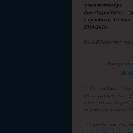
γνωστοποιούμε 
δραστηριότητες
Γυμνάσια, Γενικά 
2015-2016.
Οι διδάσκοντες να
Πατήστε ε
Ανα
* Οι αριθμοί, στη
αντιπροσωπεύουν τ
στους αντίστοιχους
NewsRoom Mykonos Ti
Αναρτήθηκε από
aisso
σ