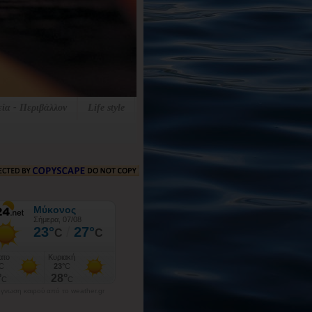
εία - Περιβάλλον
Life style
γνωση καιρού από το weather.gr