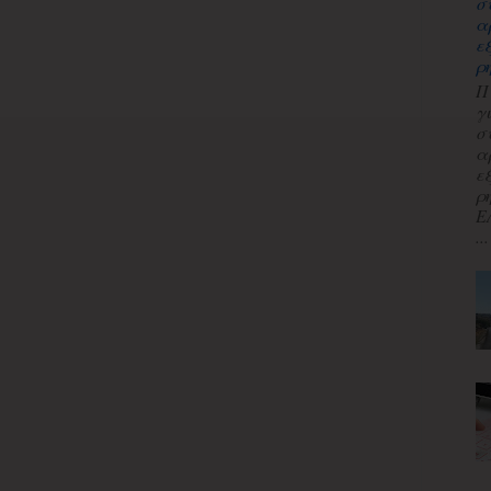
σ
α
ε
ρ
Π
γ
σ
α
ε
ρ
Ε
...