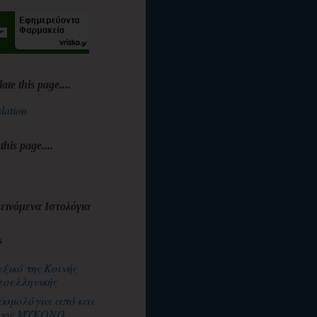
late this page....
lation
 this page....
εινόμενα Ιστολόγια
s
εξικό της Κοινής
εοελληνικής
ρομολόγια από και
ρος ΜΥΚΟΝΟ