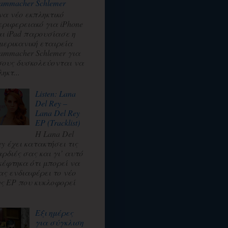
ammacher Schlemer
να νέο εκπληκτικό
εριφερειακό για iPhone
αι iPad παρουσίασε η
μερικανική εταιρεία
ammacher Schlemer για
σους δυσκολεύονται να
ηκτ...
Listen: Lana
Del Rey –
Lana Del Rey
EP (Tracklist)
Η Lana Del
ey έχει κατακτήσει τις
αρδιές σας και γι’ αυτό
κέφτηκα ότι μπορεί να
ας ενδιαφέρει το νέο
ης EP που κυκλοφορεί
.
Εξι ημέρες
για σύγκλιση