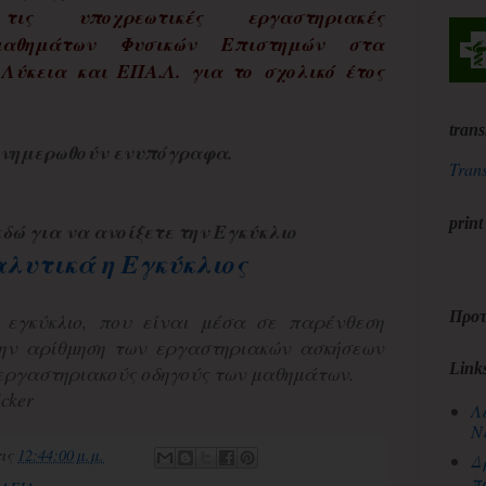
τις υποχρεωτικές εργαστηριακές
 μαθημάτων Φυσικών Επιστημών στα
Λύκεια και ΕΠΑ.Λ. για το σχολικό έτος
trans
 ενημερωθούν ενυπόγραφα.
Trans
print
δώ για να ανοίξετε την Εγκύκλιο
λυτικά η Εγκύκλιος
Προτ
ν εγκύκλιο, που είναι μέσα σε παρένθεση
ην αρίθμηση των εργαστηριακών ασκήσεων
Link
 εργαστηριακούς οδηγούς των μαθημάτων.
cker
Λ
Ν
τις
12:44:00 μ.μ.
Δ
π