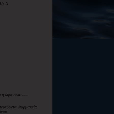
Us !!
ι η ώρα είναι ......
ερεύοντα Φαρμακεία
όνου