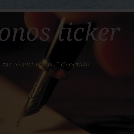
nos ticker
 της αληθείας έφυ." Ευριπίδης