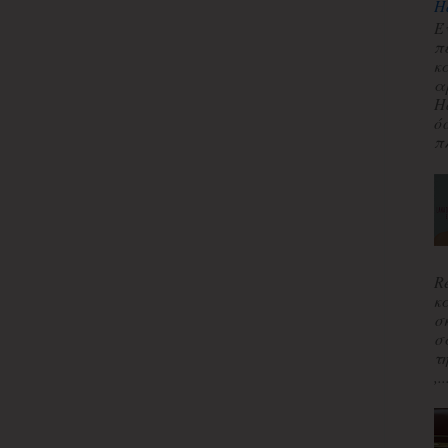
H
Έ
π
κ
α
H
ό
πλ
R
κ
σ
σ
τ
,..