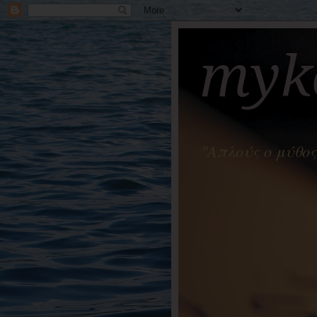
myko
"Απλούς ο μύθος