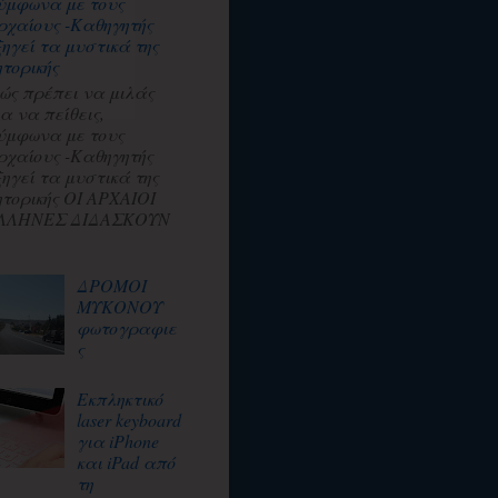
ύμφωνα με τους
ρχαίους -Καθηγητής
ξηγεί τα μυστικά της
ητορικής
ώς πρέπει να μιλάς
ια να πείθεις,
ύμφωνα με τους
ρχαίους -Καθηγητής
ξηγεί τα μυστικά της
ητορικής ΟΙ ΑΡΧΑΙΟΙ
ΛΛΗΝΕΣ ΔΙΔΑΣΚΟΥΝ
ΔΡΟΜΟΙ
ΜΥΚΟΝΟΥ
φωτογραφιε
ς
Εκπληκτικό
laser keyboard
για iPhone
και iPad από
τη