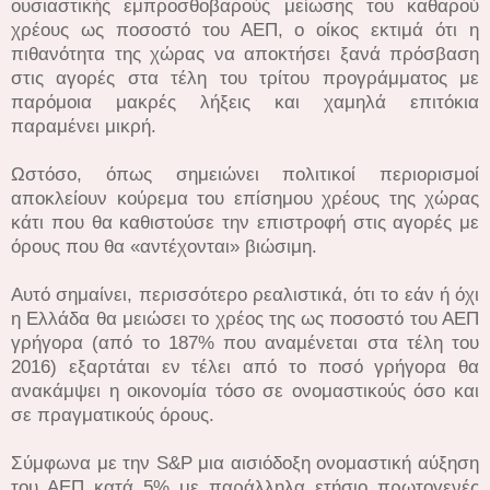
ουσιαστικής εμπροσθοβαρούς μείωσης του καθαρού
χρέους ως ποσοστό του ΑΕΠ, ο οίκος εκτιμά ότι η
πιθανότητα της χώρας να αποκτήσει ξανά πρόσβαση
στις αγορές στα τέλη του τρίτου προγράμματος με
παρόμοια μακρές λήξεις και χαμηλά επιτόκια
παραμένει μικρή.
Ωστόσο, όπως σημειώνει πολιτικοί περιορισμοί
αποκλείουν κούρεμα του επίσημου χρέους της χώρας
κάτι που θα καθιστούσε την επιστροφή στις αγορές με
όρους που θα «αντέχονται» βιώσιμη.
Αυτό σημαίνει, περισσότερο ρεαλιστικά, ότι το εάν ή όχι
η Ελλάδα θα μειώσει το χρέος της ως ποσοστό του ΑΕΠ
γρήγορα (από το 187% που αναμένεται στα τέλη του
2016) εξαρτάται εν τέλει από το ποσό γρήγορα θα
ανακάμψει η οικονομία τόσο σε ονομαστικούς όσο και
σε πραγματικούς όρους.
Σύμφωνα με την S&P μια αισιόδοξη ονομαστική αύξηση
του ΑΕΠ κατά 5% με παράλληλα ετήσιο πρωτογενές