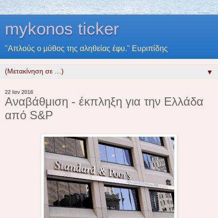
mykonos ticker
"Απλούς ο μύθος της αληθείας έφυ." Ευριπίδης
▼
22 Ιαν 2016
Αναβάθμιση - έκπληξη για την Ελλάδα
από S&P