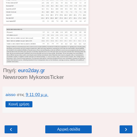
Πηγή:
euro2day.gr
Newsroom MykonosTicker
aisso
στις
9:11:00 μ.μ.
Κοινή χρήση
‹
›
Αρχική σελίδα