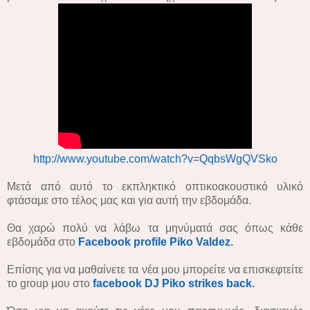
http://www.youtube.com/watch?v=QqbsWgQVSko
Μετά από αυτό το εκπληκτικό οπτικοακουστικό υλικό
φτάσαμε στο τέλος μας και για αυτή την εβδομάδα.
Θα χαρώ πολύ να λάβω τα μηνύματά σας όπως κάθε
εβδομάδα στο
Facebook profile Piko Valdez
.
Επίσης για να μαθαίνετε τα νέα μου μπορείτε να επισκεφτείτε
τo group μου στο
facebook DJ Piko strikes back
.