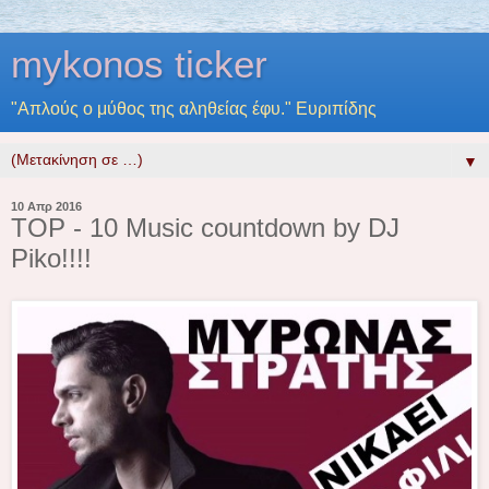
mykonos ticker
"Απλούς ο μύθος της αληθείας έφυ." Ευριπίδης
▼
10 Απρ 2016
TOP - 10 Music countdown by DJ
Piko!!!!