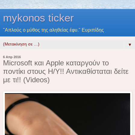
mykonos ticker
"Απλούς ο μύθος της αληθείας έφυ." Ευριπίδης
▼
6 Απρ 2016
Microsoft και Apple καταργούν το
ποντίκι στους Η/Υ!! Αντικαθίσταται δείτε
με τι!! (Videos)