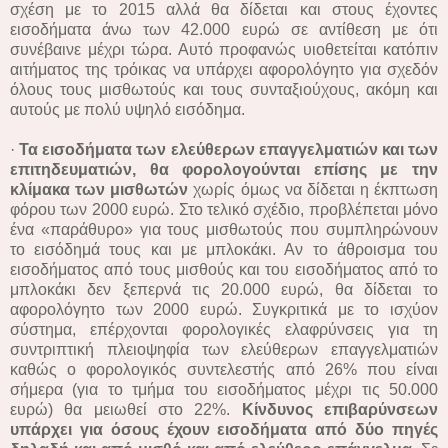
σχέση με το 2015 αλλά θα δίδεται και στους έχοντες
εισοδήματα άνω των 42.000 ευρώ σε αντίθεση με ότι
συνέβαινε μέχρι τώρα. Αυτό προφανώς υιοθετείται κατόπιν
αιτήματος της τρόικας να υπάρχει αφορολόγητο για σχεδόν
όλους τους μισθωτούς και τους συνταξιούχους, ακόμη και
αυτούς με πολύ υψηλό εισόδημα.
·
Τα εισοδήματα των ελεύθερων επαγγελματιών και των
επιτηδευματιών, θα φορολογούνται επίσης με την
κλίμακα των μισθωτών
χωρίς όμως να δίδεται η έκπτωση
φόρου των 2000 ευρώ. Στο τελικό σχέδιο, προβλέπεται μόνο
ένα «παράθυρο» για τους μισθωτούς που συμπληρώνουν
το εισόδημά τους και με μπλοκάκι. Αν το άθροισμα του
εισοδήματος από τους μισθούς και του εισοδήματος από το
μπλοκάκι δεν ξεπερνά τις 20.000 ευρώ, θα δίδεται το
αφορολόγητο των 2000 ευρώ. Συγκριτικά με το ισχύον
σύστημα, επέρχονται φορολογικές ελαφρύνσεις για τη
συντριπτική πλειοψηφία των ελεύθερων επαγγελματιών
καθώς ο φορολογικός συντελεστής από 26% που είναι
σήμερα (για το τμήμα του εισοδήματος μέχρι τις 50.000
ευρώ) θα μειωθεί στο 22%.
Κίνδυνος επιβαρύνσεων
υπάρχει για όσους έχουν εισοδήματα από δύο πηγές