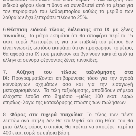
ειδικού φόρου είναι πιθανό να συνοδευτεί από τα μέτρα για
τον περιορισμό του λαθρεμπορίου καθώς το μερίδιο των
λαθραίων έχει ξεπεράσει πλέον το 25%.
6.
Θέσπιση ειδικού τέλους διέλευσης στα ΙΧ με ξένες
πινακίδες
. Το μέτρο εκτιμάται ότι θα αποφέρει περί τα 15
εκατ. ευρώ. Λεπτομέρειες για την επιβολή του μέτρου δεν
είναι γνωστές ωστόσο εκτιμάται ότι αν προχωρήσει το μέτρο,
θα αφορά στα ΙΧ που μπαίνουν και βγαίνουν τακτικά από τα
ελληνικά σύνορα φέρνοντας ξένες πινακίδες.
7.
Αύξηση του τέλους ταξινόμησης στα
ΙΧ:
Προγραμματίζονται επιβαρύνσεις τόσο για την αγορά
καινούργιων οχημάτων όσο και για την εισαγωγή
μεταχειρισμένων. Τα τέλη ταξινόμησης, αποδίδουν σήμερα
ελάχιστα έσοδα στο δημόσιο –μόλις 100 εκατ. ευρώ
ετησίως- λόγω της κατακόρυφης πτώσης των πωλήσεων
8.
Φόρος στα τυχερά παιχνίδια
: Το τέλος των πέντε
λεπτών ανά στήλη δεν θα επιβληθεί και στη θέση του θα
μπει άλλος φόρος ο οποίος θα πρέπει να αποφέρει περί τα
400 εκατ. ευρώ σε ετήσια βάση.