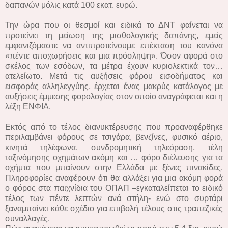
δαπανών μόλις κατά 100 εκατ. ευρώ.
Την ώρα που οι θεσμοί και ειδικά το ΔΝΤ φαίνεται να
προτείνει τη μείωση της μισθολογικής δαπάνης, εμείς
εμφανιζόμαστε να αντιπροτείνουμε επέκταση του κανόνα
«πέντε αποχωρήσεις και μια πρόσληψη». Όσον αφορά στο
σκέλος των εσόδων, τα μέτρα έχουν κυριολεκτικά τον…
ατελείωτο. Μετά τις αυξήσεις φόρου εισοδήματος και
εισφοράς αλληλεγγύης, έρχεται ένας μακρύς κατάλογος με
αυξήσεις έμμεσης φορολογίας στον οποίο αναγράφεται και η
λέξη ΕΝΦΙΑ.
Εκτός από το τέλος διανυκτέρευσης που προαναφέρθηκε
περιλαμβάνει φόρους σε τσιγάρα, βενζίνες, φυσικό αέριο,
κινητά τηλέφωνα, συνδρομητική τηλεόραση, τέλη
ταξινόμησης οχημάτων ακόμη και … φόρο διέλευσης για τα
οχήμτα που μπαίνουν στην Ελλάδα με ξένες πινακίδες.
Πληροφορίες αναφέρουν ότι θα αλλάξει για μια ακόμη φορά
ο φόρος στα παιχνίδια του ΟΠΑΠ –εγκαταλείπεται το ειδικό
τέλος των πέντε λεπτών ανά στήλη- ενώ στο συρτάρι
ξαναμπαίνει κάθε σχέδιο για επιβολή τέλους στις τραπεζικές
συναλλαγές.