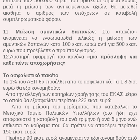
επίπεδα των 300.000 ευρώ που βρίσκεται σήμερα καθώς
μετά τη μείωση των αντικειμενικών αξιών, θα μειωθεί
αισθητά ο αριθμός των υπόχρεων σε καταβολή
συμπληρωματικού φόρου.
11.
Μείωση αμυντικών δαπανών:
Στο «πακέτο»
αναμένεται να ενσωματωθεί τελικώς η μείωση των
αμυντικών δαπανών κατά 100 εκατ. ευρώ αντί για 500 εκατ.
ευρώ που προέβλεπε ο προϋπολογισμός.
12.Αυστηρή εφαρμογή του κανόνα
«μια πρόσληψη για
κάθε πέντε αποχωρήσεις»
Το ασφαλιστικό πακέτο
Το 1% του ΑΕΠ θα προέλθει από το ασφαλιστικό. Τα 1,8 δισ.
ευρώ θα εξοικονομηθούν:
· Από την αλλαγή των κριτηρίων χορήγησης του ΕΚΑΣ μέτρο
το οποίο θα εξασφαλίσει περίπου 223 εκατ. ευρώ
· Από τη μείωση του μερίσματος που καταβάλλει το
Μετοχικό Ταμείο Πολιτικών Υπαλλήλων (σ.σ ήδη έχει
αποφασιστεί η καταβολή του ανά τρίμηνο ή ανά δίμηνο ενώ
επίκειται το κούρεμα που θα πρέπει να αποφέρει περίπου
150 εκατ. ευρώ
· Περίπου 90 εκατ. ευρώ αναμένεται να εξοικονομηθούν από