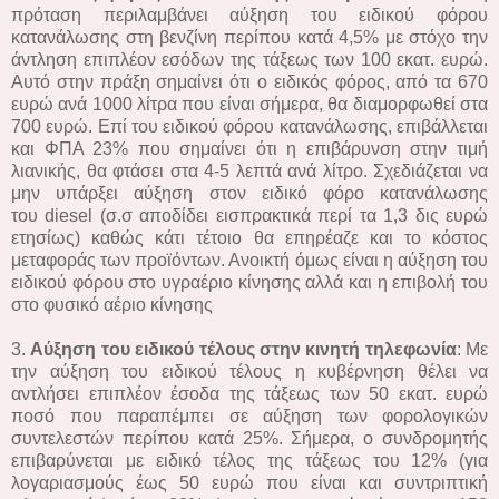
πρόταση περιλαμβάνει αύξηση του ειδικού φόρου
κατανάλωσης στη βενζίνη περίπου κατά 4,5% με στόχο την
άντληση επιπλέον εσόδων της τάξεως των 100 εκατ. ευρώ.
Αυτό στην πράξη σημαίνει ότι ο ειδικός φόρος, από τα 670
ευρώ ανά 1000 λίτρα που είναι σήμερα, θα διαμορφωθεί στα
700 ευρώ. Επί του ειδικού φόρου κατανάλωσης, επιβάλλεται
και ΦΠΑ 23% που σημαίνει ότι η επιβάρυνση στην τιμή
λιανικής, θα φτάσει στα 4-5 λεπτά ανά λίτρο. Σχεδιάζεται να
μην υπάρξει αύξηση στον ειδικό φόρο κατανάλωσης
του diesel (σ.σ αποδίδει εισπρακτικά περί τα 1,3 δις ευρώ
ετησίως) καθώς κάτι τέτοιο θα επηρέαζε και το κόστος
μεταφοράς των προϊόντων. Ανοικτή όμως είναι η αύξηση του
ειδικού φόρου στο υγραέριο κίνησης αλλά και η επιβολή του
στο φυσικό αέριο κίνησης
3.
Αύξηση του ειδικού τέλους στην κινητή τηλεφωνία
: Με
την αύξηση του ειδικού τέλους η κυβέρνηση θέλει να
αντλήσει επιπλέον έσοδα της τάξεως των 50 εκατ. ευρώ
ποσό που παραπέμπει σε αύξηση των φορολογικών
συντελεστών περίπου κατά 25%. Σήμερα, ο συνδρομητής
επιβαρύνεται με ειδικό τέλος της τάξεως του 12% (για
λογαριασμούς έως 50 ευρώ που είναι και συντριπτική