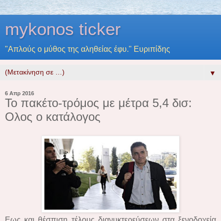
mykonos ticker
"Απλούς ο μύθος της αληθείας έφυ." Ευριπίδης
▼
6 Απρ 2016
Το πακέτο-τρόμος με μέτρα 5,4 δισ:
Ολος ο κατάλογος
Εως και θέσπιση τέλους διανυκτερεύσεων στα ξενοδοχεία