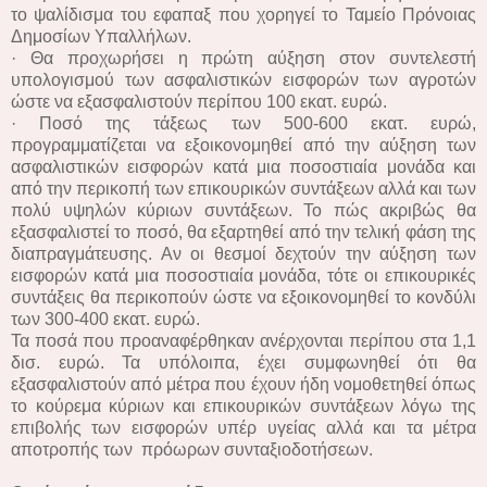
το ψαλίδισμα του εφαπαξ που χορηγεί το Ταμείο Πρόνοιας
Δημοσίων Υπαλλήλων.
· Θα προχωρήσει η πρώτη αύξηση στον συντελεστή
υπολογισμού των ασφαλιστικών εισφορών των αγροτών
ώστε να εξασφαλιστούν περίπου 100 εκατ. ευρώ.
· Ποσό της τάξεως των 500-600 εκατ. ευρώ,
προγραμματίζεται να εξοικονομηθεί από την αύξηση των
ασφαλιστικών εισφορών κατά μια ποσοστιαία μονάδα και
από την περικοπή των επικουρικών συντάξεων αλλά και των
πολύ υψηλών κύριων συντάξεων. Το πώς ακριβώς θα
εξασφαλιστεί το ποσό, θα εξαρτηθεί από την τελική φάση της
διαπραγμάτευσης. Αν οι θεσμοί δεχτούν την αύξηση των
εισφορών κατά μια ποσοστιαία μονάδα, τότε οι επικουρικές
συντάξεις θα περικοπούν ώστε να εξοικονομηθεί το κονδύλι
των 300-400 εκατ. ευρώ.
Τα ποσά που προαναφέρθηκαν ανέρχονται περίπου στα 1,1
δισ. ευρώ. Τα υπόλοιπα, έχει συμφωνηθεί ότι θα
εξασφαλιστούν από μέτρα που έχουν ήδη νομοθετηθεί όπως
το κούρεμα κύριων και επικουρικών συντάξεων λόγω της
επιβολής των εισφορών υπέρ υγείας αλλά και τα μέτρα
αποτροπής των πρόωρων συνταξιοδοτήσεων.