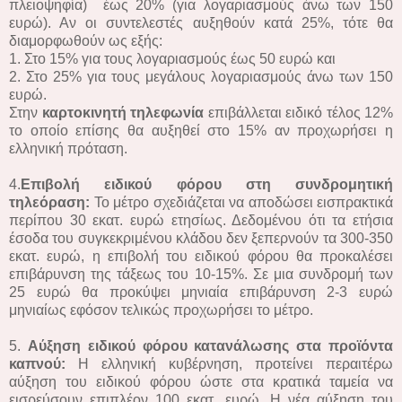
πλειοψηφία) έως 20% (για λογαριασμούς άνω των 150
ευρώ). Αν οι συντελεστές αυξηθούν κατά 25%, τότε θα
διαμορφωθούν ως εξής:
1. Στο 15% για τους λογαριασμούς έως 50 ευρώ και
2. Στο 25% για τους μεγάλους λογαριασμούς άνω των 150
ευρώ.
Στην
καρτοκινητή τηλεφωνία
επιβάλλεται ειδικό τέλος 12%
το οποίο επίσης θα αυξηθεί στο 15% αν προχωρήσει η
ελληνική πρόταση.
4.
Επιβολή ειδικού φόρου στη συνδρομητική
τηλεόραση:
Το μέτρο σχεδιάζεται να αποδώσει εισπρακτικά
περίπου 30 εκατ. ευρώ ετησίως. Δεδομένου ότι τα ετήσια
έσοδα του συγκεκριμένου κλάδου δεν ξεπερνούν τα 300-350
εκατ. ευρώ, η επιβολή του ειδικού φόρου θα προκαλέσει
επιβάρυνση της τάξεως του 10-15%. Σε μια συνδρομή των
25 ευρώ θα προκύψει μηνιαία επιβάρυνση 2-3 ευρώ
μηνιαίως εφόσον τελικώς προχωρήσει το μέτρο.
5.
Αύξηση ειδικού φόρου κατανάλωσης στα προϊόντα
καπνού:
Η ελληνική κυβέρνηση, προτείνει περαιτέρω
αύξηση του ειδικού φόρου ώστε στα κρατικά ταμεία να
εισρεύσουν επιπλέον 100 εκατ. ευρώ. Η νέα αύξηση του