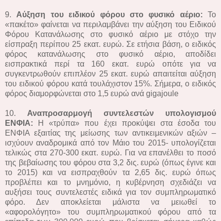
9.
Αύξηση του ειδικού φόρου στο φυσικό αέριο:
Το
«πακέτο» φαίνεται να περιλαμβάνει την αύξηση του Ειδικού
Φόρου Κατανάλωσης στο φυσικό αέριο με στόχο την
είσπραξη περίπου 25 εκατ. ευρώ. Σε ετήσια βάση, ο ειδικός
φόρος κατανάλωσης στο φυσικό αέριο, αποδίδει
εισπρακτικά περί τα 160 εκατ. ευρώ οπότε για να
συγκεντρωθούν επιπλέον 25 εκατ. ευρώ απαιτείται αύξηση
του ειδικού φόρου κατά τουλάχιστον 15%. Σήμερα, ο ειδικός
φόρος διαμορφώνεται στο 1,5 ευρώ ανά gigajoule
10.
Αναπροσαρμογή συντελεστών υπολογισμού
ΕΝΦΙΑ:
Η «τρύπα» που έχει προκύψει στα έσοδα του
ΕΝΦΙΑ εξαιτίας της μείωσης των αντικειμενικών αξιών –
ισχύουν αναδρομικά από τον Μάιο του 2015- υπολογίζεται
τελικώς στα 270-300 εκατ. ευρώ. Για να επανέλθει το ποσό
της βεβαίωσης του φόρου στα 3,2 δις. ευρώ (όπως έγινε και
το 2015) και να εισπραχθούν τα 2,65 δις. ευρώ όπως
προβλέπει και το μνημόνιο, η κυβέρνηση σχεδιάζει να
αυξήσει τους συντελεστές ειδικά για τον συμπληρωματικό
φόρο. Δεν αποκλείεται μάλιστα να μειωθεί το
«αφορολόγητο» του συμπληρωματικού φόρου από τα