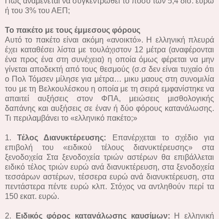
Πώς αναμένεται να συγκεντρωθεί το ποσό των 5,4 δισ. ευρώ
ή του 3% του ΑΕΠ;
Το πακέτο με τους έμμεσους φόρους
Αυτό το πακέτο είναι ακόμη «ανοικτό». Η ελληνική πλευρά
έχει καταθέσει λίστα με τουλάχιστον 12 μέτρα (αναφέρονται
ένα προς ένα στη συνέχεια) η οποία όμως φέρεται να μην
γίνεται αποδεκτή από τους θεσμούς (σ.σ δεν είναι τυχαίο ότι
ο Πολ Τόμσεν μίλησε για μέτρα… μικυ μαους στη συνομιλία
του με τη Βελκουλέσκου η οποία με τη σειρά εμφανίστηκε να
απαιτεί αυξήσεις στον ΦΠΑ, μειώσεις μισθολογικής
δαπάνης και αυξήσεις σε έναν ή δύο φόρους κατανάλωσης.
Τι περιλαμβάνει το «ελληνικό πακέτο;»
1.
Τέλος Διανυκτέρευσης:
Επανέρχεται το σχέδιο για
επιβολή του «ειδικού τέλους διανυκτέρευσης» στα
ξενοδοχεία Στα ξενοδοχεία τριών αστέρων θα επιβάλλεται
ειδικό τέλος τριών ευρώ ανά διανυκτέρευση, στα ξενοδοχεία
τεσσάρων αστέρων, τέσσερα ευρώ ανά διανυκτέρευση, στα
πεντάστερα πέντε ευρώ κλπ. Στόχος να αντληθούν περί τα
150 εκατ. ευρώ.
2.
Ειδικός φόρος κατανάλωσης καυσίμων:
Η ελληνική