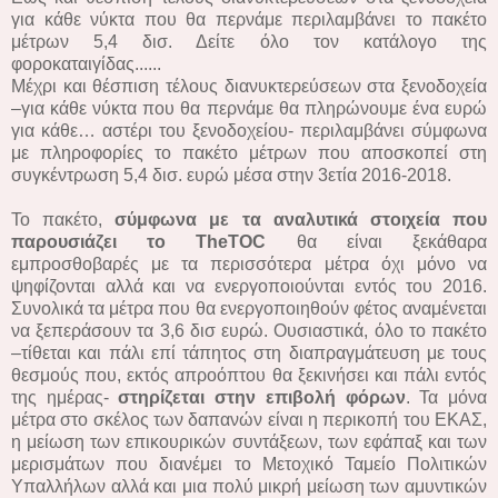
για κάθε νύκτα που θα περνάμε περιλαμβάνει το πακέτο
μέτρων 5,4 δισ. Δείτε όλο τον κατάλογο της
φοροκαταιγίδας......
Μέχρι και θέσπιση τέλους διανυκτερεύσεων στα ξενοδοχεία
–για κάθε νύκτα που θα περνάμε θα πληρώνουμε ένα ευρώ
για κάθε… αστέρι του ξενοδοχείου- περιλαμβάνει σύμφωνα
με πληροφορίες το πακέτο μέτρων που αποσκοπεί στη
συγκέντρωση 5,4 δισ. ευρώ μέσα στην 3ετία 2016-2018.
Το πακέτο,
σύμφωνα με τα αναλυτικά στοιχεία που
παρουσιάζει το ΤheTOC
θα είναι ξεκάθαρα
εμπροσθοβαρές με τα περισσότερα μέτρα όχι μόνο να
ψηφίζονται αλλά και να ενεργοποιούνται εντός του 2016.
Συνολικά τα μέτρα που θα ενεργοποιηθούν φέτος αναμένεται
να ξεπεράσουν τα 3,6 δισ ευρώ. Ουσιαστικά, όλο το πακέτο
–τίθεται και πάλι επί τάπητος στη διαπραγμάτευση με τους
θεσμούς που, εκτός απροόπτου θα ξεκινήσει και πάλι εντός
της ημέρας-
στηρίζεται στην επιβολή φόρων
. Τα μόνα
μέτρα στο σκέλος των δαπανών είναι η περικοπή του ΕΚΑΣ,
η μείωση των επικουρικών συντάξεων, των εφάπαξ και των
μερισμάτων που διανέμει το Μετοχικό Ταμείο Πολιτικών
Υπαλλήλων αλλά και μια πολύ μικρή μείωση των αμυντικών