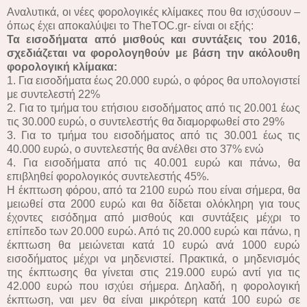
Αναλυτικά, οι νέες φορολογικές κλίμακες που θα ισχύσουν –
όπως έχει αποκαλύψει το ΤheTOC.gr- είναι οι εξής:
Τα εισοδήματα από μισθούς και συντάξεις του 2016,
σχεδιάζεται να φορολογηθούν με βάση την ακόλουθη
φορολογική κλίμακα:
1. Για εισοδήματα έως 20.000 ευρώ, ο φόρος θα υπολογιστεί
με συντελεστή 22%
2. Για το τμήμα του ετήσιου εισοδήματος από τις 20.001 έως
τις 30.000 ευρώ, ο συντελεστής θα διαμορφωθεί στο 29%
3. Για το τμήμα του εισοδήματος από τις 30.001 έως τις
40.000 ευρώ, ο συντελεστής θα ανέλθει στο 37% ενώ
4. Για εισοδήματα από τις 40.001 ευρώ και πάνω, θα
επιβληθεί φορολογικός συντελεστής 45%.
Η έκπτωση φόρου, από τα 2100 ευρώ που είναι σήμερα, θα
μειωθεί στα 2000 ευρώ και θα δίδεται ολόκληρη για τους
έχοντες εισόδημα από μισθούς και συντάξεις μέχρι το
επίπεδο των 20.000 ευρώ. Από τις 20.000 ευρώ και πάνω, η
έκπτωση θα μειώνεται κατά 10 ευρώ ανά 1000 ευρώ
εισοδήματος μέχρι να μηδενιστεί. Πρακτικά, ο μηδενισμός
της έκπτωσης θα γίνεται στις 219.000 ευρώ αντί για τις
42.000 ευρώ που ισχύει σήμερα. Δηλαδή, η φορολογική
έκπτωση, ναι μεν θα είναι μικρότερη κατά 100 ευρώ σε