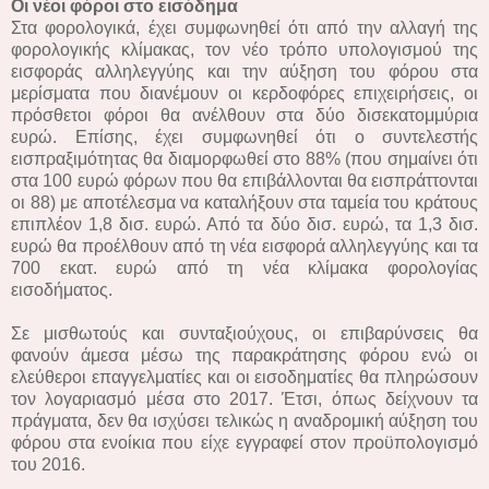
Οι νέοι φόροι στο εισόδημα
Στα φορολογικά, έχει συμφωνηθεί ότι από την αλλαγή της
φορολογικής κλίμακας, τον νέο τρόπο υπολογισμού της
εισφοράς αλληλεγγύης και την αύξηση του φόρου στα
μερίσματα που διανέμουν οι κερδοφόρες επιχειρήσεις, οι
πρόσθετοι φόροι θα ανέλθουν στα δύο δισεκατομμύρια
ευρώ. Επίσης, έχει συμφωνηθεί ότι ο συντελεστής
εισπραξιμότητας θα διαμορφωθεί στο 88% (που σημαίνει ότι
στα 100 ευρώ φόρων που θα επιβάλλονται θα εισπράττονται
οι 88) με αποτέλεσμα να καταλήξουν στα ταμεία του κράτους
επιπλέον 1,8 δισ. ευρώ. Από τα δύο δισ. ευρώ, τα 1,3 δισ.
ευρώ θα προέλθουν από τη νέα εισφορά αλληλεγγύης και τα
700 εκατ. ευρώ από τη νέα κλίμακα φορολογίας
εισοδήματος.
Σε μισθωτούς και συνταξιούχους, οι επιβαρύνσεις θα
φανούν άμεσα μέσω της παρακράτησης φόρου ενώ οι
ελεύθεροι επαγγελματίες και οι εισοδηματίες θα πληρώσουν
τον λογαριασμό μέσα στο 2017. Έτσι, όπως δείχνουν τα
πράγματα, δεν θα ισχύσει τελικώς η αναδρομική αύξηση του
φόρου στα ενοίκια που είχε εγγραφεί στον προϋπολογισμό
του 2016.