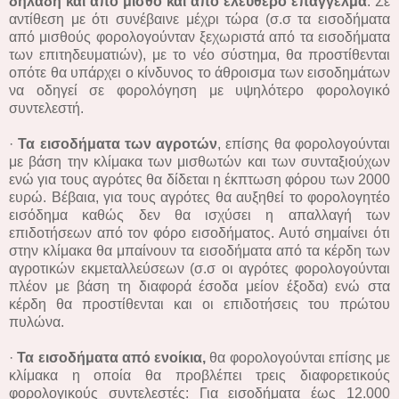
δηλαδή και από μισθό και από ελεύθερο επάγγελμα
. Σε
αντίθεση με ότι συνέβαινε μέχρι τώρα (σ.σ τα εισοδήματα
από μισθούς φορολογούνταν ξεχωριστά από τα εισοδήματα
των επιτηδευματιών), με το νέο σύστημα, θα προστίθενται
οπότε θα υπάρχει ο κίνδυνος το άθροισμα των εισοδημάτων
να οδηγεί σε φορολόγηση με υψηλότερο φορολογικό
συντελεστή.
·
Τα εισοδήματα των αγροτών
, επίσης θα φορολογούνται
με βάση την κλίμακα των μισθωτών και των συνταξιούχων
ενώ για τους αγρότες θα δίδεται η έκπτωση φόρου των 2000
ευρώ. Βέβαια, για τους αγρότες θα αυξηθεί το φορολογητέο
εισόδημα καθώς δεν θα ισχύσει η απαλλαγή των
επιδοτήσεων από τον φόρο εισοδήματος. Αυτό σημαίνει ότι
στην κλίμακα θα μπαίνουν τα εισοδήματα από τα κέρδη των
αγροτικών εκμεταλλεύσεων (σ.σ οι αγρότες φορολογούνται
πλέον με βάση τη διαφορά έσοδα μείον έξοδα) ενώ στα
κέρδη θα προστίθενται και οι επιδοτήσεις του πρώτου
πυλώνα.
·
Τα εισοδήματα από ενοίκια,
θα φορολογούνται επίσης με
κλίμακα η οποία θα προβλέπει τρεις διαφορετικούς
φορολογικούς συντελεστές: Για εισοδήματα έως 12.000