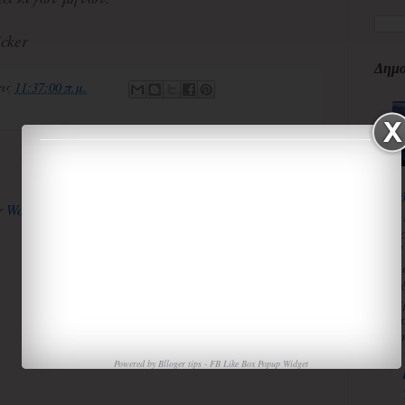
cker
Δημο
τις
11:37:00 π.μ.
Αρχική σελίδα
Παλαιότερη Ανάρτηση
κ
3
κ
Π
Χ
«
α
τ
ισ
Powered by
Blloger tips
-
FB Like Box Popup Widget