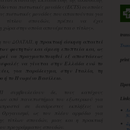
ίδονται πιστωτικές μονάδες (ECTS) οι οποίες
ις πιστωτικές μονάδες που απαιτούνται για
υ τίτλου σπουδών, πρέπει να έχει
 χώρα στην οποία απονέμεται ο τίτλος».
trans
η του ΔΟΑΤΑΠ,
η πρακτική άσκηση απαιτεί
Trans
των φοιτητών και άμεση εποπτεία και, ως
ορεί να πραγματοποιηθεί εξ αποστάσεως
print
 ασφαλές να γίνεται στην Ελλάδα ενώ το
εύει, για παράδειγμα, στην Ιταλία, τη
ο ή το Ηνωμένο Βασίλειο.
Προτ
 συμβουλεύουν δε, τους κατόχους
λων από πανεπιστήμια του εξωτερικού για
Link
προστά σε δυσάρεστες εκπλήξεις να
Λ
 Οργανισμό, ως τον πλέον αρμόδιο για
Ν
ς τίτλων σπουδών, μιας και η πρακτική
Δ
 του προγράμματος σπουδών.
π