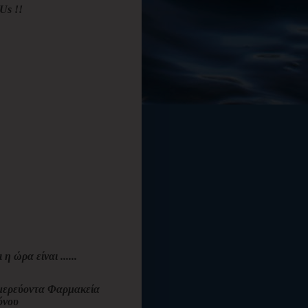
Us !!
ι η ώρα είναι ......
ερεύοντα Φαρμακεία
όνου