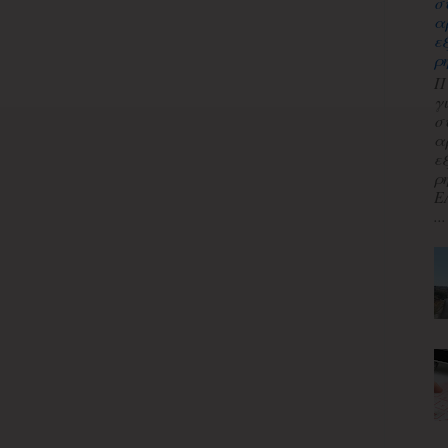
σ
α
ε
ρ
Π
γ
σ
α
ε
ρ
Ε
...