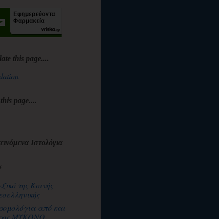
late this page....
lation
 this page....
εινόμενα Ιστολόγια
s
εξικό της Κοινής
εοελληνικής
ρομολόγια από και
ρος ΜΥΚΟΝΟ