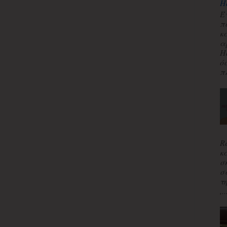
H
Έ
π
κ
α
H
ό
πλ
R
κ
σ
σ
τ
,..