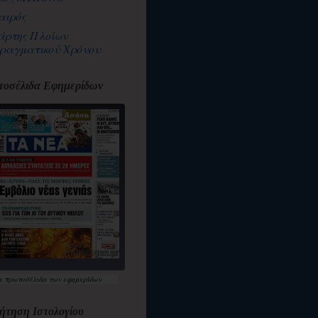
αιρός
άρτης Πλοίων
ραγματικού Χρόνου
οσέλιδα Εφημερίδων
α
πρωτοσέλιδα
των εφημερίδων
ήτηση Ιστολογίου