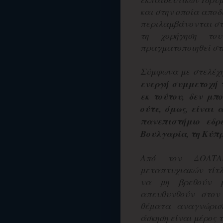
και στην οποία αποδ
περιλαμβάνονται στ
τη χορήγηση το
πραγματοποιηθεί στη
Σύμφωνα με στελέχ
ενεργή συμμετοχή 
εκ τούτου, δεν μπ
ούτε, όμως, είναι
πανεπιστήμιο εδρ
Βουλγαρία, τη Κύπρ
Από τον ΔΟΑΤΑΠ
μεταπτυχιακών τίτ
να μη βρεθούν μ
απευθυνθούν στον
θέματα αναγνώριση
άσκηση είναι μέρος