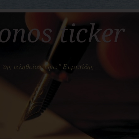
nos ticker
 της αληθείας έφυ." Ευριπίδης