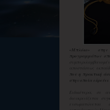
«Μπλόκο» στην
προγραμμάτων σπου
συμπεριλαμβανομέν
αποστάσεως εκπαίδ
που η πρακτική άσ
στην οποία εδρεύει 
Ειδικότερα, σε α
διευκρινίζεται συ
ενσωματώνεται
εκπαιδευτικών Ιδρυ