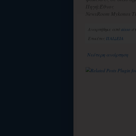
Πηγή:Έθνος
NewsRoom Mykonos Ti
Αναρτήθηκε από
aisso
σ
Ετικέτες
ΠΑΙΔΕΙΑ
Νεότερη ανάρτηση