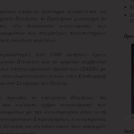
Κ
αμέσως επόμενο διάστημα αναμένεται να
Χ
υργείο Παιδείας το Προεδρικό Διάταγμα το
Π
πει νέα διαδικασία αναγνώρισης των
καιωμάτων των πτυχιούχων πανεπιστημίων
Πρωτ
νικά, αλλά και κολεγίων.
περισσότερες από 3.000 αιτήσεις έχουν
ργείο Παιδείας και το αρμόδιο συμβούλιο
 των επαγγελματικών προσόντων (ΣΑΕΠ), με
 γίνει σωρεία καταγγελιών στον Επιθεωρητή
και στο Συνήγορο του Πολίτη.
υ προωθεί το υπουργείο Παιδείας, θα
 πιο ευέλικτο σχήμα αναγνώρισης των
αιωμάτων με την συνεπικουρία, όπου αυτή
αγγελματικών Επιμελητηρίων, ενώ εκτιμάται
Τ
α δύναται να εξετάσει όλους τους εκκρεμείς
Αναζ
μα λίγων μηνών.