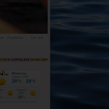
εία - Περιβάλλον
Life style
γνωση καιρού από το weather.gr