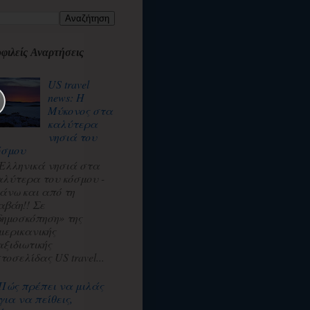
φιλείς Αναρτήσεις
US travel
news: Η
Μύκονος στα
καλύτερα
νησιά του
όσμου
 Ελληνικά νησιά στα
αλύτερα του κόσμου -
άνω και από τη
αβάη!! Σε
δημοσκόπηση» της
μερικανικής
αξιδιωτικής
τοσελίδας US travel...
Πώς πρέπει να μιλάς
για να πείθεις,