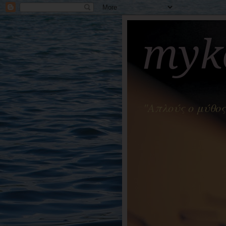
myko
"Απλούς ο μύθος