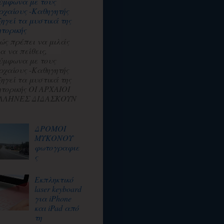
ύμφωνα με τους
ρχαίους -Καθηγητής
ξηγεί τα μυστικά της
ητορικής
ώς πρέπει να μιλάς
ια να πείθεις,
ύμφωνα με τους
ρχαίους -Καθηγητής
ξηγεί τα μυστικά της
ητορικής ΟΙ ΑΡΧΑΙΟΙ
ΛΛΗΝΕΣ ΔΙΔΑΣΚΟΥΝ
ΔΡΟΜΟΙ
ΜΥΚΟΝΟΥ
φωτογραφιε
ς
Εκπληκτικό
laser keyboard
για iPhone
και iPad από
τη