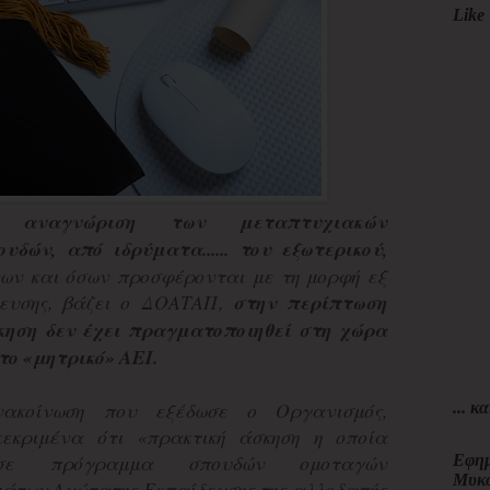
Like 
 αναγνώριση των μεταπτυχιακών
δών, από ιδρύματα......
του εξωτερικού,
ων και όσων προσφέρονται με τη μορφή εξ
ευσης, βάζει ο ΔΟΑΤΑΠ,
στην περίπτωση
κηση δεν έχει πραγματοποιηθεί στη χώρα
το «μητρικό» ΑΕΙ.
νακοίνωση που εξέδωσε ο Οργανισμός,
... κα
γκεκριμένα ότι «πρακτική άσκηση η οποία
 σε πρόγραμμα σπουδών ομοταγών
Εφημ
Μυκ
μάτων Ανώτατης Εκπαίδευσης της αλλοδαπής