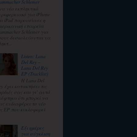
ammacher Schlemer
να νέο εκπληκτικό
εριφερειακό για iPhone
αι iPad παρουσίασε η
μερικανική εταιρεία
ammacher Schlemer για
σους δυσκολεύονται να
ηκτ...
Listen: Lana
Del Rey –
Lana Del Rey
EP (Tracklist)
Η Lana Del
ey έχει κατακτήσει τις
αρδιές σας και γι’ αυτό
κέφτηκα ότι μπορεί να
ας ενδιαφέρει το νέο
ης EP που κυκλοφορεί
.
Εξι ημέρες
για σύγκλιση