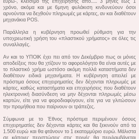
ευρώ-, κλείσιμο της επιχείρησης από.....
3 μήνες έως 1
χρόνο, ακόμα και με 6μηνη φυλάκιση κινδυνεύουν όσοι
αρνούνται να δεχθούν πληρωμές με κάρτες, αν και διαθέτουν
μηχανάκια POS.
Παράλληλα η κυβέρνηση προωθεί ρύθμιση για την
υποχρεωτική χρήση του «πλαστικού χρήματος» σε όλες τις
συναλλαγές.
Αν και το ΥΠΟΙΚ έχει πει από τον Δεκέμβριο πως οι μόνες
αποδείξεις που θα χτίζουν το αφορολόγητο θα είναι αυτές με
το πλαστικό χρήμα ωστόσο ακόμη πολλά καταστήματα δεν
διαθέτουν ειδικά μηχανήματα. Η κυβέρνηση απειλεί με
πρόστιμα όσους επιχειρηματίες δεν δέχονται πληρωμές με
κάρτες, καθώς καταστήματα και επιχειρήσεις που διαθέτουν
ηλεκτρονική διασύνδεση να μην δέχονται πληρωμές μέσω
καρτών, είτε για να φοροδιαφύγουν, είτε για να γλιτώσουν
την προμήθεια που παίρνουν οι τράπεζες.
Σύμφωνα με το Έθνος πρόστιμα περιμένουν όσους
επιχειρηματίες δεν δέχονται κάρτες και θα ξεκινούν από τα
1.500 ευρώ και θα φτάνουν το 1 εκατομμύριο ευρώ. Μάλιστα
σε κάποιες περιπτώσεις στις ποινές θα περιλαμβάνεται