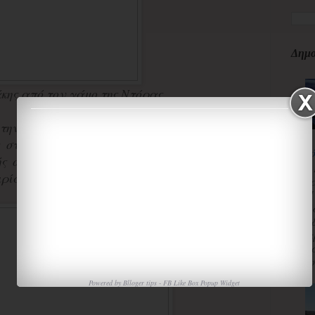
Δημο
κης από τον γάμο της Ντόρας
την πολιτική, εργάστηκε επί μία δεκαετία
α στην Ελλάδα και το εξωτερικό. Διετέλεσε
κ
ς στην Chase Investment Bank και σύμβουλος
3
ιρία συμβούλων McKinsey and Company στο
κ
Π
Χ
«
α
τ
ισ
Powered by
Blloger tips
-
FB Like Box Popup Widget