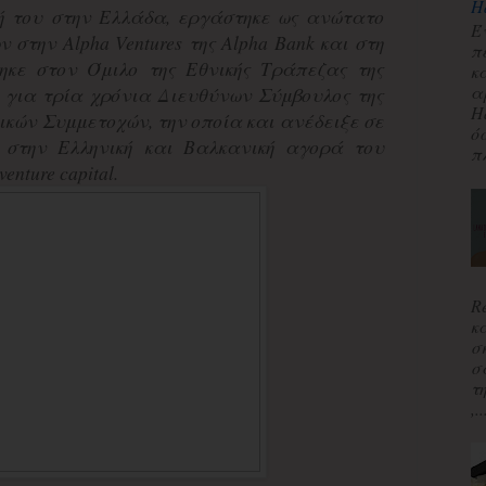
H
ή του στην Ελλάδα, εργάστηκε ως ανώτατο
Έ
 στην Alpha Ventures της Alpha Bank και στη
π
ηκε στον Όμιλο της Εθνικής Τράπεζας της
κ
α
 για τρία χρόνια Διευθύνων Σύμβουλος της
H
ικών Συμμετοχών, την οποία και ανέδειξε σε
ό
 στην Ελληνική και Βαλκανική αγορά του
πλ
venture capital.
R
κ
σ
σ
τ
,..