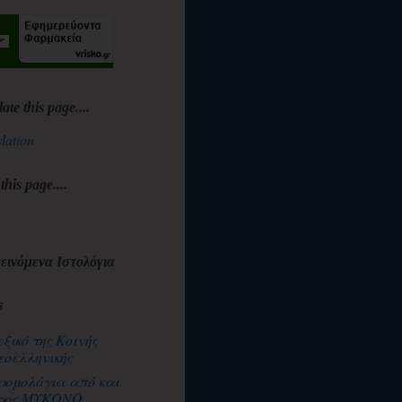
late this page....
lation
 this page....
εινόμενα Ιστολόγια
s
εξικό της Κοινής
εοελληνικής
ρομολόγια από και
ρος ΜΥΚΟΝΟ