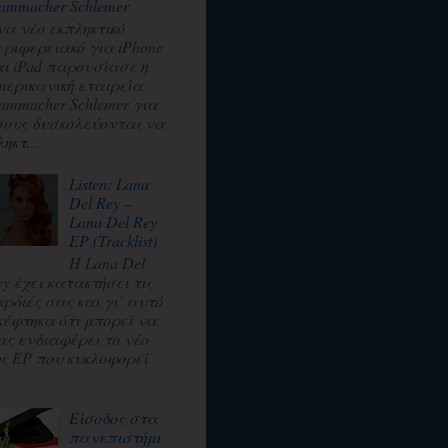
ammacher Schlemer
να νέο εκπληκτικό
εριφερειακό για iPhone
αι iPad παρουσίασε η
μερικανική εταιρεία
ammacher Schlemer για
σους δυσκολεύονται να
ηκτ...
Listen: Lana
Del Rey –
Lana Del Rey
EP (Tracklist)
Η Lana Del
ey έχει κατακτήσει τις
αρδιές σας και γι’ αυτό
κέφτηκα ότι μπορεί να
ας ενδιαφέρει το νέο
ης EP που κυκλοφορεί
.
Είσοδος στα
πανεπιστήμι