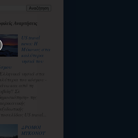
φιλείς Αναρτήσεις
US travel
news: Η
Μύκονος στα
καλύτερα
νησιά του
όσμου
 Ελληνικά νησιά στα
αλύτερα του κόσμου -
άνω και από τη
αβάη!! Σε
δημοσκόπηση» της
μερικανικής
αξιδιωτικής
τοσελίδας US travel...
ΔΡΟΜΟΙ
ΜΥΚΟΝΟΥ