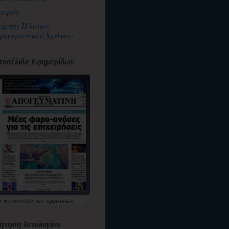
αιρός
άρτης Πλοίων
ραγματικού Χρόνου
οσέλιδα Εφημερίδων
α
πρωτοσέλιδα
των εφημερίδων
ήτηση Ιστολογίου