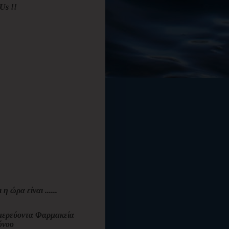
Us !!
ι η ώρα είναι ......
ερεύοντα Φαρμακεία
όνου