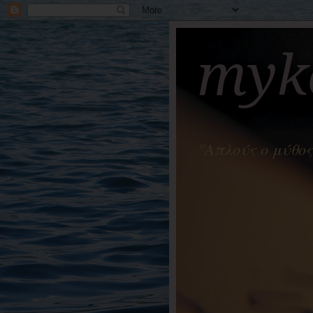
myko
"Απλούς ο μύθος