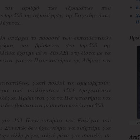
Κ
η τον αριθμό των ιδρυμάτων που
 top-500 της αξιολόγησης της Σαγκάης, όπως
Χ
Π
 λέγεται.
λη υπάρχει το ποσοστό των εκπαιδευτικών
Πρωτ
χώρας που βρίσκεται στο top-500 της
λλάδα έχουμε μόνο δύο ΑΕΙ στη λίστα με τα
ειται για τα Πανεπιστήμια της Αθήνας και
κατατάξεις, γιατί πολλοί τις αμφισβητούν,
ερα από τουλάχιστον 1564 Αμερικάνικα
ολέγια. Πρόκειται για τα Πανεπιστήμια και
υ δεν βρίσκονται μέσα στα καλύτερα 500.
ι για 103 Πανεπιστήμια και Κολέγια του
Τ
. Συνεπώς δεν έχει νόημα να συζητάμε για
στην άλλη χώρα, αλλά μόνο για σπουδές σε
Αναζ