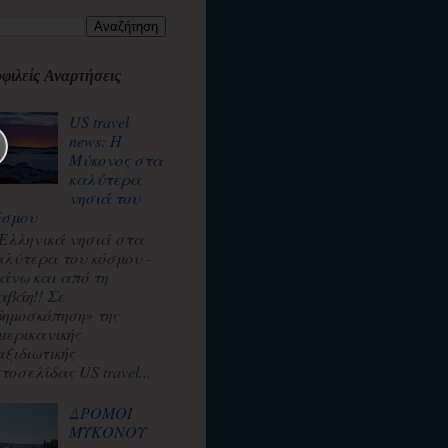
φιλείς Αναρτήσεις
US travel
news: Η
Μύκονος στα
καλύτερα
νησιά του
όσμου
 Ελληνικά νησιά στα
αλύτερα του κόσμου -
άνω και από τη
αβάη!! Σε
δημοσκόπηση» της
μερικανικής
αξιδιωτικής
τοσελίδας US travel...
ΔΡΟΜΟΙ
ΜΥΚΟΝΟΥ