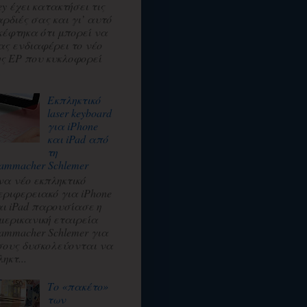
ey έχει κατακτήσει τις
αρδιές σας και γι’ αυτό
κέφτηκα ότι μπορεί να
ας ενδιαφέρει το νέο
ης EP που κυκλοφορεί
.
Εκπληκτικό
laser keyboard
για iPhone
και iPad από
τη
ammacher Schlemer
να νέο εκπληκτικό
εριφερειακό για iPhone
αι iPad παρουσίασε η
μερικανική εταιρεία
ammacher Schlemer για
σους δυσκολεύονται να
ηκτ...
Το «πακέτο»
των