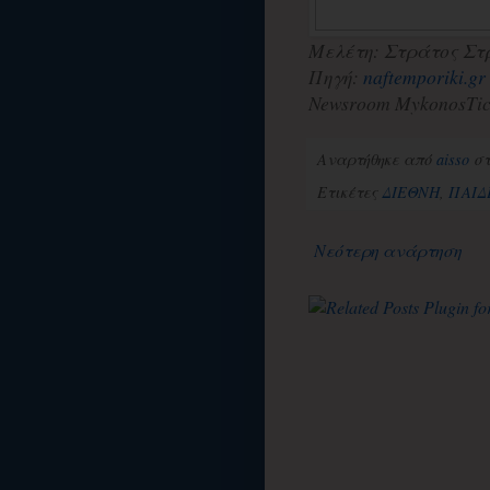
Μελέτη: Στράτος Στ
Πηγή:
naftemporiki.gr
Newsroom MykonosTic
Αναρτήθηκε από
aisso
σ
Ετικέτες
ΔΙΕΘΝΗ
,
ΠΑΙΔ
Νεότερη ανάρτηση