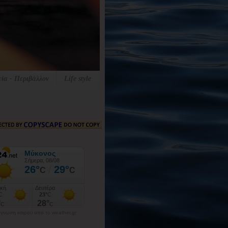
εία - Περιβάλλον
Life style
γνωση καιρού από το weather.gr