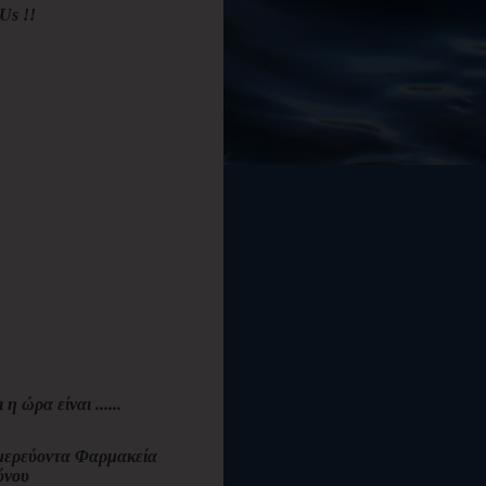
Us !!
ι η ώρα είναι ......
ερεύοντα Φαρμακεία
όνου