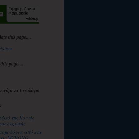
late this page....
lation
 this page....
εινόμενα Ιστολόγια
s
εξικό της Κοινής
εοελληνικής
ρομολόγια από και
ρος ΜΥΚΟΝΟ