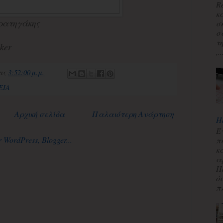
R
κ
ρατηγάκης
σ
σ
τ
ker
,..
τις
3:52:00 μ.μ.
ΕΙΑ
Αρχική σελίδα
Παλαιότερη Ανάρτηση
H
Έ
π
κ
α
H
ό
πλ