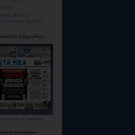
αιρός
άρτης Πλοίων
ραγματικού Χρόνου
οσέλιδα Εφημερίδων
α
πρωτοσέλιδα
των εφημερίδων
ήτηση Ιστολογίου