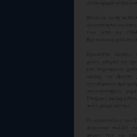
συγκεκριμένο πανεπι
Μόνο σε αυτή τη βάση
δυνατότητα να σπου
ένα από τα 1564
Βρετανικά, μάλλον π
Προσέξτε, λοιπόν, 
χρέος μπορεί να έχε
και παραμένει χρέο
ακόμη, να βρείτε
αγγλόφωνα προγράμ
πανεπιστήμια χωρ
Υπάρχει ακόμη η Ιτα
πολύ μικρό κόστος.
Οι κατατάξεις των 
δέχονται πολλές αμ
φορές για να υπο