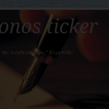
nos ticker
 της αληθείας έφυ." Ευριπίδης