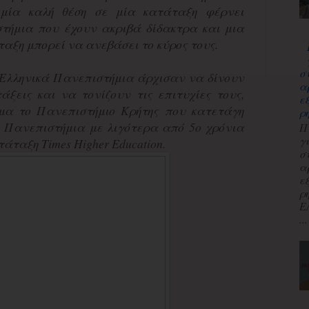
 μία καλή θέση σε μία κατάταξη φέρνει
τήμια που έχουν ακριβά δίδακτρα και μια
ταξη μπορεί να ανεβάσει το κύρος τους.
σ
Ελληνικά Πανεπιστήμια άρχισαν να δίνουν
α
άξεις και να τονίζουν τις επιτυχίες τους,
ε
μα το Πανεπιστήμιο Κρήτης που κατετάγη
ρ
 Πανεπιστήμια με λιγότερα από 5ο χρόνια
Π
γ
άταξη Times Higher Education.
σ
α
ε
ρ
Ε
...