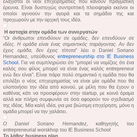
ελάχιστοι οι νέοι επιχειρηματίες που κάνουν πραγματική
έρευνα. Είναι δυστυχώς συντριπτική πλειοψηφία εκείνοι οι
οποίοι αγνοούν την αγορά και τα σημάδια της και
προχωρούν με την αρχική τους ιδέα.
Η αστοχία στην ομάδα των συνεργατών
“
Οι άνθρωποι επενδύουν σε ομάδες, δεν επενδύουν σε
ιδέες. Η ομάδα είναι ένας σημαντικός παράγοντας. Αν δεν
έχεις ομάδα, δεν έχεις τίποτα
” λέει ο Daniel Soriano
Hernandez, υπεύθυνος
entrepreneurship στο IE Business
School
. Για να συμπληρώσει ότι “μπορεί να νομίζεις ότι ένα
καλός σου φίλος μπορεί να είναι ένας καλός entrepreneur
ενώ δεν είναι”. Είναι πάρα πολύ σημαντικό η ομάδα που θα
επιλέξει ο νέος επιχειρηματίας να είναι μία ομάδα που θα
υλοποιήσει την ιδέα από κοινού, με μέλη που θα έχουν ο
καθένας κάτι να προσφέρουν στην startup, με κοινό όραμα
αλλά και πλήρη συμφωνία σε όσα αφορούν τον σχεδιασμό
της ιδέας. Μία καλή ιδέα, για μια βιώσιμη επιχείρηση, μόνο η
ομάδα μπορεί να την χαλάσει.
Ο Daniel Soriano Hernandez
, καθηγητής του
entrepreneurial worskhop του IE Business School
Το λάθος business plan