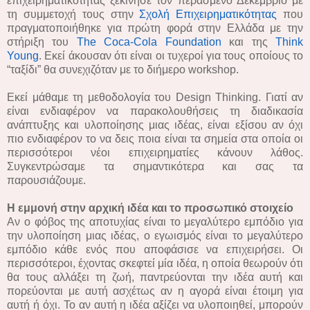
επιχειρηματικότητας ξεκίνησε τον περασμένο Δεκέμβριο με
τη συμμετοχή τους στην
Σχολή Επιχειρηματικότητας
που
πραγματοποιήθηκε για πρώτη φορά στην Ελλάδα με την
στήριξη του
The Coca-Cola Foundation
και της
Think
Young
. Εκεί άκουσαν ότι είναι οι τυχεροί για τους οποίους το
“ταξίδι” θα συνεχιζόταν με το διήμερο workshop.
Εκεί μάθαμε τη μεθοδολογία του Design Thinking. Γιατί αν
είναι ενδιαφέρον να παρακολουθήσεις τη διαδικασία
ανάπτυξης και υλοποίησης μιας ιδέας, είναι εξίσου αν όχι
πιο ενδιαφέρον το να δεις ποια είναι τα σημεία στα οποία οι
περισσότεροι νέοι επιχειρηματίες κάνουν λάθος.
Συγκεντρώσαμε τα σημαντικότερα και σας τα
παρουσιάζουμε.
Η εμμονή στην αρχική ιδέα και το προσωπικό στοιχείο
Αν ο φόβος της αποτυχίας είναι το μεγαλύτερο εμπόδιο για
την υλοποίηση μιας ιδέας, ο εγωισμός είναι το μεγαλύτερο
εμπόδιο κάθε ενός που αποφάσισε να επιχειρήσει. Οι
περισσότεροι, έχοντας σκεφτεί μία ιδέα, η οποία θεωρούν ότι
θα τους αλλάξει τη ζωή, παντρεύονται την ιδέα αυτή και
πορεύονται με αυτή ασχέτως αν η αγορά είναι έτοιμη για
αυτή ή όχι. Το αν αυτή η ιδέα αξίζει να υλοποιηθεί, μπορούν