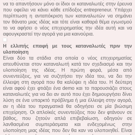
να το απαντήσουν μόνο οι ίδιοι οι καταναλωτές στην έρευνα
που οφείλει να κάνει κάθε επίδοξος entrepreneur. Υπάρχει
περίπτωση η ανταπόκριση των καταναλωτών να σημάνει
τον θάνατο μιας ιδέας και τότε είναι καθαρά θέμα εγωισμού
το να αφήσει ο νέος επιχειρηματίας την ιδέα αυτή και να
αφουγκραστεί την αγορά για μια καινούρια.
Η ελλιπής επαφή με τους καταναλωτές πριν την
υλοποίηση
Είναι δύο τα στάδια στα οποία ο νέος επιχειρηματίας
απευθύνεται στον καταναλωτή κατά τον σχεδιασμό και την
υλοποίηση της ιδέας. Η πρώτη φορά, μέσα από
συνεντεύξεις, για να συζητήσει την ιδέα του, να δει την
έλλειψη στη αγορά που θα καλύψει η ιδέα του. Η δεύτερη
είναι αφού έχει φτιάξει ένα demo και το παρουσιάζει στους
καταναλωτές για να δει αν αυτό που έχει δημιουργήσει δίνει
λύση σε ένα υπαρκτό πρόβλημα ή μια έλλειψη στην αγορά,
αν η ιδέα του πραγματικά θα οδηγήσει σε μία βιώσιμη
επιχείρηση. Οι απλοϊκές συνεντεύξεις που δεν φτάνουν σε
βάθος, που ζητούν απλά επιβεβαίωση, οδηγούν σε
λανθασμένα συμπεράσματα και ενδεχομένως στην
υλοποίηση μιας ιδέας που δεν θα καν να υλοποιηθεί. Είναι