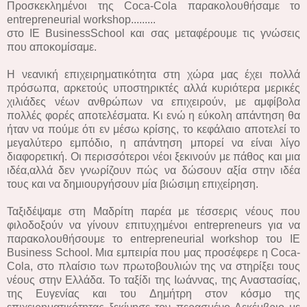
Προσκεκλημένοι της Coca-Cola παρακολουθήσαμε το
entrepreneurial workshop.........
στο IE BusinessSchool και σας μεταφέρουμε τις γνώσεις
που αποκομίσαμε.
Η νεανική επιχειρηματικότητα στη χώρα μας έχει πολλά
πρόσωπα, αρκετούς υποστηρικτές αλλά κυριότερα μερικές
χιλιάδες νέων ανθρώπων να επιχειρούν, με αμφίβολα
πολλές φορές αποτελέσματα. Κι ενώ η εύκολη απάντηση θα
ήταν να πούμε ότι εν μέσω κρίσης, το κεφάλαιο αποτελεί το
μεγαλύτερο εμπόδιο, η απάντηση μπορεί να είναι λίγο
διαφορετική. Οι περισσότεροι νέοι ξεκινούν με πάθος και μια
ιδέα,αλλά δεν γνωρίζουν πώς να δώσουν αξία στην ιδέα
τους και να δημιουργήσουν μία βιώσιμη επιχείρηση.
Ταξιδέψαμε στη Μαδρίτη παρέα με τέσσερις νέους που
φιλοδοξούν να γίνουν επιτυχημένοι entrepreneurs για να
παρακολουθήσουμε το entrepreneurial workshop του IE
Business School. Μια εμπειρία που μας προσέφερε η Coca-
Cola, στο πλαίσιο των πρωτοβουλιών της να στηρίξει τους
νέους στην Ελλάδα. Το ταξίδι της Ιωάννας, της Αναστασίας,
της Ευγενίας και του Δημήτρη στον κόσμο της