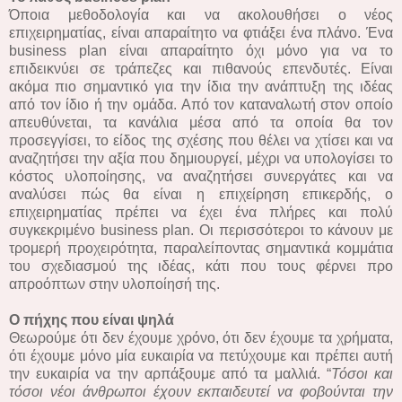
Όποια μεθοδολογία και να ακολουθήσει ο νέος
επιχειρηματίας, είναι απαραίτητο να φτιάξει ένα πλάνο. Ένα
business plan είναι απαραίτητο όχι μόνο για να το
επιδεικνύει σε τράπεζες και πιθανούς επενδυτές. Είναι
ακόμα πιο σημαντικό για την ίδια την ανάπτυξη της ιδέας
από τον ίδιο ή την ομάδα. Από τον καταναλωτή στον οποίο
απευθύνεται, τα κανάλια μέσα από τα οποία θα τον
προσεγγίσει, το είδος της σχέσης που θέλει να χτίσει και να
αναζητήσει την αξία που δημιουργεί, μέχρι να υπολογίσει το
κόστος υλοποίησης, να αναζητήσει συνεργάτες και να
αναλύσει πώς θα είναι η επιχείρηση επικερδής, ο
επιχειρηματίας πρέπει να έχει ένα πλήρες και πολύ
συγκεκριμένο business plan. Οι περισσότεροι το κάνουν με
τρομερή προχειρότητα, παραλείποντας σημαντικά κομμάτια
του σχεδιασμού της ιδέας, κάτι που τους φέρνει προ
απροόπτων στην υλοποίησή της.
Ο πήχης που είναι ψηλά
Θεωρούμε ότι δεν έχουμε χρόνο, ότι δεν έχουμε τα χρήματα,
ότι έχουμε μόνο μία ευκαιρία να πετύχουμε και πρέπει αυτή
την ευκαιρία να την αρπάξουμε από τα μαλλιά. “
Τόσοι και
τόσοι νέοι άνθρωποι έχουν εκπαιδευτεί να φοβούνται την