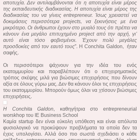
αποτυχία. Δεν αντιλαμβάνονται ότι η αποτυχία είναι μέρος
της εκπαιδευτικής διαδικασίας. Η αποτυχία είναι μέρος της
διαδικασίας του να γίνεις entrepreneur. Ίσως χρειαστεί να
δοκιμάσεις περισσότερα projects, να ξεκινήσεις με ένα
μικρότερο. Οι άνθρωποι έχουν στο μυαλό τους ότι πρέπει να
κάνουν ένα μεγάλο επιτυχημένο project από την αρχή, γι'
αυτό είναι τόσο φοβισμένοι. Έχουν πολύ μεγάλες
προσδοκίες από τον εαυτό τους
”. Η Conchita Galdon, ήταν
σαφής.
Οι περισσότεροι ψάχνουν για την ιδέα του ενός
εκατομμυρίου και παραβλέπουν ότι ο επιχειρηματικός
τρόπος σκέψης μιλά για βιώσιμες επιχειρήσεις που δίνουν
αξία σε όλους γύρω μας. Δεν θα κάνουν όλοι τις επιχειρήσεις
του εκατομμυρίου. Μπορούν όμως όλοι να χτίσουν βιώσιμες
επιχειρήσεις.
Η Conchita Galdon
, καθηγήτρια στο entrepreneurial
worskhop του IE Business School
Καμία startup δεν είναι εύκολη υπόθεση και είναι απόλυτα
φυσιολογικό να προκύψουν προβλήματα τα οποία δεν τα
έχεις υπολογίσει. Αλλά όσο πιο σωστά σχεδιάσει ο κάθε