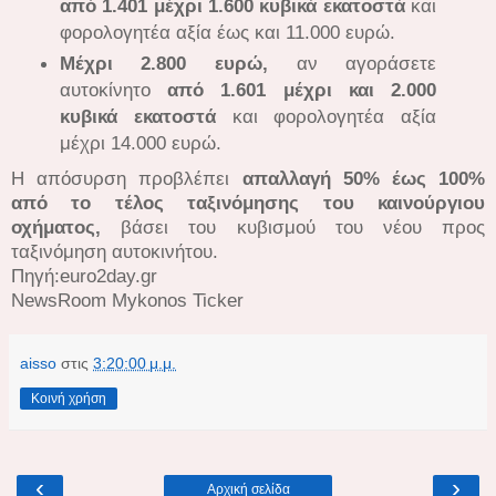
από 1.401 μέχρι 1.600 κυβικά εκατοστά
και
φορολογητέα αξία έως και 11.000 ευρώ.
Μέχρι 2.800 ευρώ,
αν αγοράσετε
αυτοκίνητο
από 1.601 μέχρι και 2.000
κυβικά εκατοστά
και φορολογητέα αξία
μέχρι 14.000 ευρώ.
Η απόσυρση προβλέπει
απαλλαγή 50% έως 100%
από το τέλος ταξινόμησης του καινούργιου
οχήματος,
βάσει του κυβισμού του νέου προς
ταξινόμηση αυτοκινήτου.
Πηγή:euro2day.gr
NewsRoom Mykonos Ticker
aisso
στις
3:20:00 μ.μ.
Κοινή χρήση
‹
›
Αρχική σελίδα