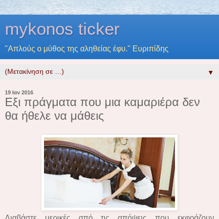
mykonos ticker
"Απλούς ο μύθος της αληθείας έφυ." Ευριπίδης
▼
19 Ιαν 2016
Εξι πράγματα που μια καμαριέρα δεν
θα ήθελε να μάθεις
Διαβάστε μερικές από τις απόψεις που εκφράζουν