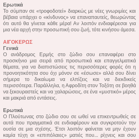
Ερωτικά
Το σύμπαν σε «τροφοδοτεί» διαρκώς με νέες γνωριμίες και
βέβαια υπάρχει ο «κίνδυνος» να επαναπαυτείς, θεωρώντας
ότι αυτό θα γίνεται κάθε μέρα! Αν λοιπόν ενδιαφέρεσαι για
μια νέα αρχή στην προσωπική σου ζωή, τότε κινήσου άμεσα.
ΑΙΓΟΚΕΡΩΣ
Γενικά
Ο ανάδρομος Ερμής στο ζώδιο σου επαναφέρει στο
προσκήνιο μια σειρά από προσωπικά και επαγγελματικά
θέματα, για να διαπιστώσεις τις περισσότερες φορές ότι η
προνοητικότητα σου όχι μόνον σε «έσωσε» αλλά σου δίνει
σήμερα το δικαίωμα να ελπίζεις και να διεκδικείς
περισσότερα. Παράλληλα, η Αφροδίτη στον Τοξότη σε βοηθά
να ξεκουραστείς και να χαλαρώσεις, σε ένα «μυστικό» μέρος
και μακριά από εντάσεις.
Ερωτικά
Ο Πλούτωνας στο ζώδιο σου σε ωθεί να επικεντρωθείς σε
αυτά που πραγματικά σε ενδιαφέρουν και συγκροτούν την
ουσία σε μια σχέσης. Έτσι λοιπόν φαίνεται να μην έχουν
καμία τύχη οι «επιπόλαιες» ματιές που... ρίχνεις και σου