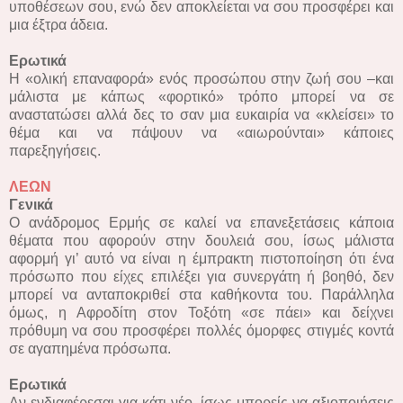
υποθέσεων σου, ενώ δεν αποκλείεται να σου προσφέρει και
μια έξτρα άδεια.
Ερωτικά
Η «ολική επαναφορά» ενός προσώπου στην ζωή σου –και
μάλιστα με κάπως «φορτικό» τρόπο μπορεί να σε
αναστατώσει αλλά δες το σαν μια ευκαιρία να «κλείσει» το
θέμα και να πάψουν να «αιωρούνται» κάποιες
παρεξηγήσεις.
ΛΕΩΝ
Γενικά
Ο ανάδρομος Ερμής σε καλεί να επανεξετάσεις κάποια
θέματα που αφορούν στην δουλειά σου, ίσως μάλιστα
αφορμή γι’ αυτό να είναι η έμπρακτη πιστοποίηση ότι ένα
πρόσωπο που είχες επιλέξει για συνεργάτη ή βοηθό, δεν
μπορεί να ανταποκριθεί στα καθήκοντα του. Παράλληλα
όμως, η Αφροδίτη στον Τοξότη «σε πάει» και δείχνει
πρόθυμη να σου προσφέρει πολλές όμορφες στιγμές κοντά
σε αγαπημένα πρόσωπα.
Ερωτικά
Αν ενδιαφέρεσαι για κάτι νέο, ίσως μπορείς να αξιοποιήσεις