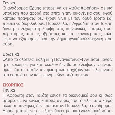
Γενικά
Ο ανάδρομος Ερμής μπορεί να σε «ταλαιπωρήσει» σε μια
υπόθεση που αφορά στο σπίτι ή την οικογένεια σου, αφού
κάποια πράγματα δεν έχουν γίνει με τον ορθό τρόπο και
πρέπει να διορθωθούν. Παράλληλα, η Αφροδίτη στον Τοξότη
δίνει μια ξεχωριστή λάμψη στις κοινωνικές επαφές σου,
πέρα όμως από τις αβρότητες και τα «κανακέματα», καλό
είναι να εξασκήσεις και την δημιουργική-καλλιτεχνική σου
φύση.
Ερωτικά
«Από το ολότελα, καλή κι η Παναγιώταινα»! Αν είσαι μόνος/
η, οι ευκαιρίες για κάτι «καλό» δεν θα σου λείψουν, φαίνεται
όμως ότι σε αυτήν την φάση όλα αρχίζουν και τελειώνουν
στο επίπεδο των «διερευνητικών» συζητήσεων.
ΣΚΟΡΠΙΟΣ
Γενικά
Η Αφροδίτη στον Τοξότη ευνοεί τα οικονομικά σου κι ίσως
μπορέσεις να κάνεις κάποιες αγορές που ήθελες από καιρό
αλλά οι συνθήκες δεν επέτρεπαν. Παράλληλα, ο ανάδρομος
Ερμής μπορεί να σε «ξαφνιάσει» με μια εναλλακτική λύση,