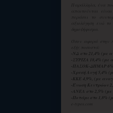
Παράλληλα, ένα ποσ
απαιτούνται είνα
περάσει το συντο
αξιολόγηση ενώ το
δημοψήφισμα.
Όσον αφορά στην 
εξής ποσοστά:
-ΝΔ στο 21,4% (με α
-ΣΥΡΙΖΑ 18,4% (με 
-ΠΑΣΟΚ-ΔΗΜΑΡ 6% (
-Χρυσή Αυγή 5,4% (μ
-ΚΚΕ 4,9%, (με αναγ
-Ένωση Κεντρώων 2,
-ΑΝΕΛ στο 2,5% (με
-Ποτάμι στο 1,8% (μ
e-typos.com