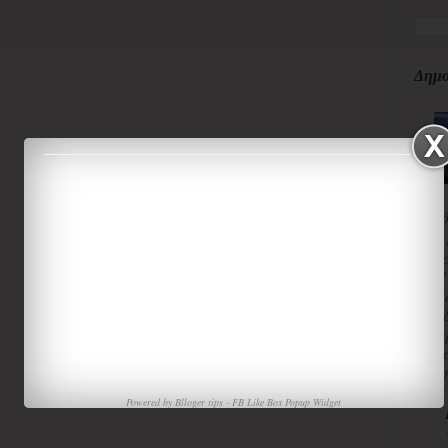
Δημο
κ
3
κ
Π
Χ
«
α
τ
ισ
Powered by
Blloger tips
-
FB Like Box Popup Widget