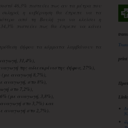
οστό 46,3% πιστεύει πως αν τα μέτρα που
ι σκληρά, η κυβέρνηση θα έπρεπε να τα
μότερο από τη Βουλή για να κλείσει η
 34,3% πιστεύει πως θα έπρεπε να κάνει
trans
Trans
πρόθεση ψήφου τα κόμματα λαμβάνουν τα
print
ναγωγή, 31,4%),
αναγωγή της αδιευκρίνιστης ψήφου, 27%),
με αναγωγή 8,7%),
ε αναγωγή, στο 8%),
Προτ
ωγή στο 7,2%),
6% (με αναγωγή, 3,8%),
Link
 αναγωγή στο 3,7%) και
Λ
ε αναγωγή στο 2,7%).
Ν
Δ
π