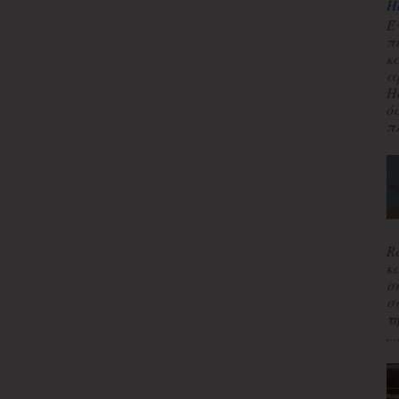
H
Έ
π
κ
α
H
ό
πλ
R
κ
σ
σ
τ
,..