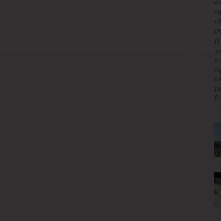
σ
α
ε
ρ
Π
γ
σ
α
ε
ρ
Ε
...