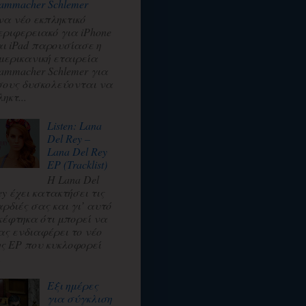
ammacher Schlemer
να νέο εκπληκτικό
εριφερειακό για iPhone
αι iPad παρουσίασε η
μερικανική εταιρεία
ammacher Schlemer για
σους δυσκολεύονται να
ηκτ...
Listen: Lana
Del Rey –
Lana Del Rey
EP (Tracklist)
Η Lana Del
ey έχει κατακτήσει τις
αρδιές σας και γι’ αυτό
κέφτηκα ότι μπορεί να
ας ενδιαφέρει το νέο
ης EP που κυκλοφορεί
.
Εξι ημέρες
για σύγκλιση