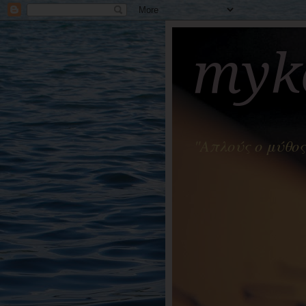
myko
"Απλούς ο μύθος