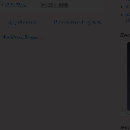
τις
10:19:00 μ.μ.
Κ
Χ
Π
Αρχική σελίδα
Παλαιότερη Ανάρτηση
Πρωτ
Τ
Αναζ