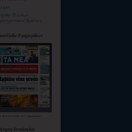
αιρός
άρτης Πλοίων
ραγματικού Χρόνου
οσέλιδα Εφημερίδων
α
πρωτοσέλιδα
των εφημερίδων
ήτηση Ιστολογίου