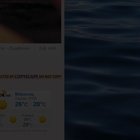
εία - Περιβάλλον
Life style
γνωση καιρού από το weather.gr