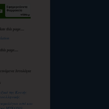
late this page....
lation
 this page....
εινόμενα Ιστολόγια
s
εξικό της Κοινής
εοελληνικής
ρομολόγια από και
ρος ΜΥΚΟΝΟ