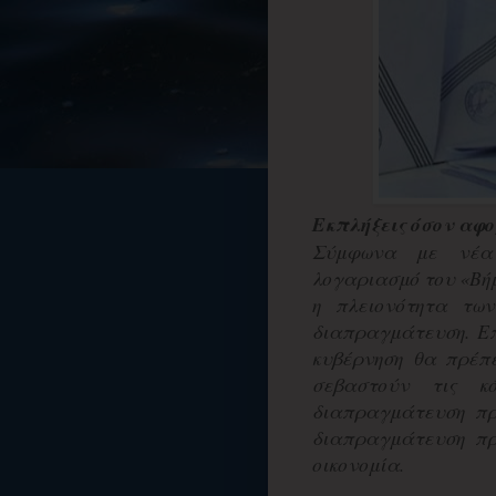
Εκπλήξεις όσον αφ
Σύμφωνα με νέα 
λογαριασμό του «Βήμα
η πλειονότητα των
διαπραγμάτευση. Επ
κυβέρνηση θα πρέπε
σεβαστούν τις κ
διαπραγμάτευση πρ
διαπραγμάτευση πρέ
οικονομία.