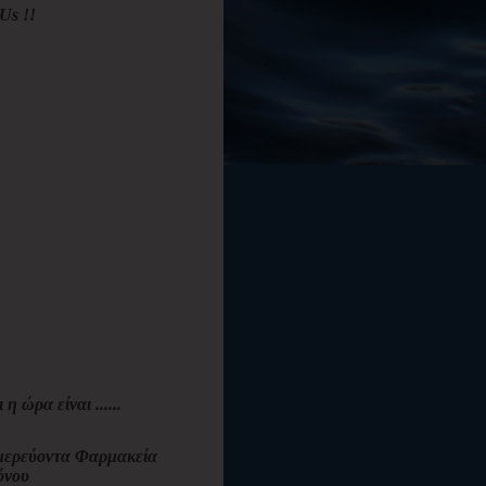
Us !!
ι η ώρα είναι ......
ερεύοντα Φαρμακεία
όνου