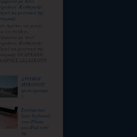
ύμφωνα με τους
ρχαίους -Καθηγητής
ξηγεί τα μυστικά της
ητορικής
ώς πρέπει να μιλάς
ια να πείθεις,
ύμφωνα με τους
ρχαίους -Καθηγητής
ξηγεί τα μυστικά της
ητορικής ΟΙ ΑΡΧΑΙΟΙ
ΛΛΗΝΕΣ ΔΙΔΑΣΚΟΥΝ
ΔΡΟΜΟΙ
ΜΥΚΟΝΟΥ
φωτογραφιε
ς
Εκπληκτικό
laser keyboard
για iPhone
και iPad από
τη