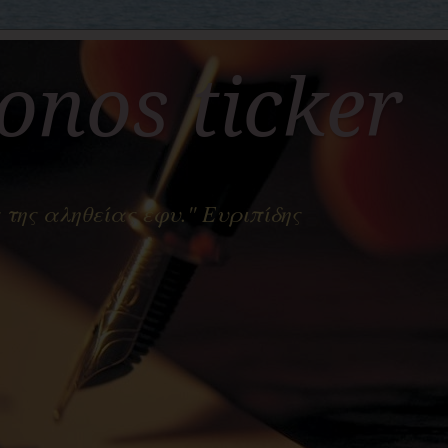
nos ticker
 της αληθείας έφυ." Ευριπίδης