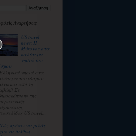
φιλείς Αναρτήσεις
US travel
news: Η
Μύκονος στα
καλύτερα
νησιά του
όσμου
 Ελληνικά νησιά στα
αλύτερα του κόσμου -
άνω και από τη
αβάη!! Σε
δημοσκόπηση» της
μερικανικής
αξιδιωτικής
τοσελίδας US travel...
Πώς πρέπει να μιλάς
για να πείθεις,