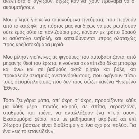
ανέλπιστα σ’ αγγίζουν, δίχως καν να’ χουν προλάβει να σ’
ακουμπήσουν.
Μου μίλησε για’κείνα τα κινούμενα πνεύματα, που περνούν
από το κατώφλι της πόρτας μας και δίχως να μας ρωτήσουν
ούτε εμάς ούτε τα παντζούρια μας, κάνουν με τρόπο θρασύ
κι ασύστολο εισβολή, και κατευθύνονται μπρος ολοταχώς
προς κρεβατοκάμαρα μεριά.
Μου μίλησε για’κείνες τις φιγούρες που αυτοβαφτίζονται από
μηχανής θεοί του έρωτα, κινούνται σε επίπεδα δέκα μποφόρ
και άνω και σε βαθμούς οκτώ ρίχτερ και βάλε, και
προκαλούν σεισμούς ανεπανόρθωτους, που αφήνουν πίσω
τους σεισμόπληκτους που δεν τους σώζει κανένα Ηνωμένο
Έθνος.
Τόσα ζευγάρια μάτια, απ’ άκρη σ’ άκρη, προορίζονται κάθε
μα κάθε μέρα, παντός καιρού, σε σπίτια, αεροπλάνα,
σταθμούς και τρένα, να ανταλλάξουν ένα «Γειά σου».
Εκατομμύρια χέρια, που με μαθηματική ακρίβεια και επί
24ωρου βάσεως είναι διαθέσιμα για ένα «χαίρω πολύ». Για
ένα «εις το επανειδείν».