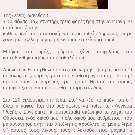
Της Άννας Ιωαννίδου
7.10 κιόλας. To ξυπνητήρι, τρεις φορές ήδη στην αναμονή. Κι
αυτό, πιστό στην........
καθημερινή του αποστολή, να προσπαθεί αδημονώς να με
ξυπνήσει. Άλλη μια μάχη ξεκινούσε κι εκείνο το πρωί.
Μπήκα στο αμάξι, φόρεσα ζώνη ασφαλείας και
κατευθύνθηκα προς τα παραθαλάσσια.
Δουλειά με θέα τη θάλασσα είχε εκείνη την Τρίτη το μενού. Ο
ουρανός σε χρώμα γκρι και σε διάθεση αγριοτάτη. Πόσο μ’
αρέσει όταν ο ουρανός, με τρόπο θρασύ και έντιμο,
αποφασίζει να συμπεριφερθεί καταρρακτωδώς.
Στα 120 χιλιόμετρα την ώρα. Στο’ να χέρι το τιμόνι και στ’
άλλο ο καφές. Και στο ραδιόφωνο να παίζει το «Άγγιγμα
Ψυχής». Συνειρμικά, κι αστραπιαία σκέφτηκα τα λόγια του
Οδυσσέα, ενός δικού μου, πολύ δικού μου ανθρώπου, που
με συνάντησε στην παλιά πόλη τις προάλλες και μου μίλησε
γι’ αυτούς τους λίγους, τους εκλεκτούς, που μαγικά κι