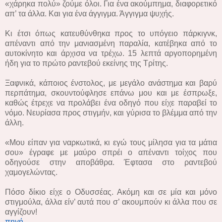
«χάρηκα πολύ» ζούμε όλοι. Για ένα ακούμπημα, διαφορετικό
απ’ τα άλλα. Και για ένα άγγιγμα. Άγγιγμα ψυχής.
Κι έτσι όπως κατευθύνθηκα προς το υπόγειο πάρκιγνκ,
απέναντι από την μανιασμένη παραλία, κατέβηκα από το
αυτοκίνητο και άρχισα να τρέχω. 15 λεπτά αργοπορημένη
ήδη για το πρώτο ραντεβού εκείνης της Τρίτης.
Ξαφνικά, κάποιος ένστολος, με μεγάλο ανάστημα και βαρύ
περπάτημα, σκουντούφλησε επάνω μου και με έσπρωξε,
καθώς έτρεχε να προλάβει ένα οδηγό που είχε παραβεί το
νόμο. Νευρίασα προς στιγμήν, και γύρισα το βλέμμα από την
άλλη.
«Μου είπαν για ναρκωτικά, κι εγώ τους μίλησα για τα μάτια
σου» έγραφε με μαύρο σπρέι ο απέναντι τοίχος που
οδηγούσε στην αποβάθρα. Έφτασα στο ραντεβού
χαμογελώντας.
Πόσο δίκιο είχε ο Οδυσσέας. Ακόμη και σε μία και μόνο
στιγμούλα, άλλα είν’ αυτά που σ’ ακουμπούν κι άλλα που σε
αγγίζουν!
πηγή