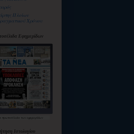
αιρός
άρτης Πλοίων
ραγματικού Χρόνου
οσέλιδα Εφημερίδων
α
πρωτοσέλιδα
των εφημερίδων
ήτηση Ιστολογίου