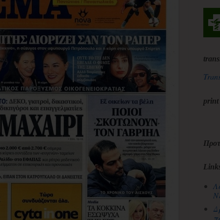
trans
Trans
print
Προτ
Link
Λ
Ν
Δ
π