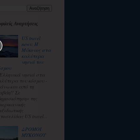
φιλείς Αναρτήσεις
US travel
news: Η
Μύκονος στα
καλύτερα
νησιά του
όσμου
 Ελληνικά νησιά στα
αλύτερα του κόσμου -
άνω και από τη
αβάη!! Σε
δημοσκόπηση» της
μερικανικής
αξιδιωτικής
τοσελίδας US travel...
ΔΡΟΜΟΙ
ΜΥΚΟΝΟΥ