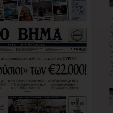
σ
α
ε
ρ
Π
γ
σ
α
ε
ρ
Ε
...