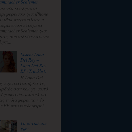
ammacher Schlemer
να νέο εκπληκτικό
εριφερειακό για iPhone
αι iPad παρουσίασε η
μερικανική εταιρεία
ammacher Schlemer για
σους δυσκολεύονται να
ηκτ...
Listen: Lana
Del Rey –
Lana Del Rey
EP (Tracklist)
Η Lana Del
ey έχει κατακτήσει τις
αρδιές σας και γι’ αυτό
κέφτηκα ότι μπορεί να
ας ενδιαφέρει το νέο
ης EP που κυκλοφορεί
.
Το «πακέτο»
των