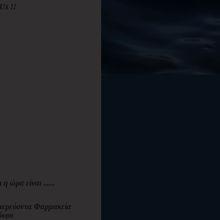
Us !!
ι η ώρα είναι ......
ερεύοντα Φαρμακεία
όνου