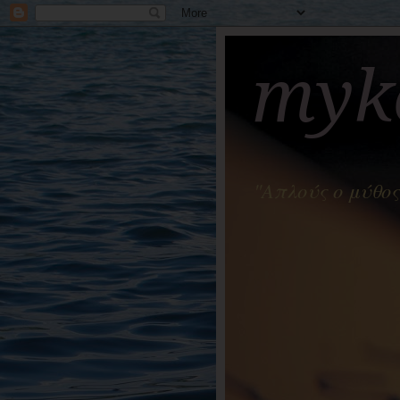
myko
"Απλούς ο μύθος