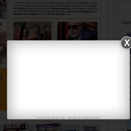
Δημο
κ
3
κ
Π
Χ
«
α
τ
ισ
Powered by
Blloger tips
-
FB Like Box Popup Widget