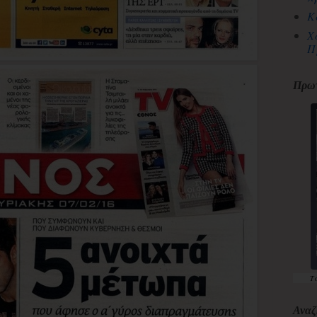
Κ
Χ
Π
Πρωτ
Τ
Αναζ