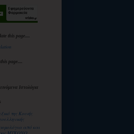
late this page....
lation
 this page....
εινόμενα Ιστολόγια
s
εξικό της Κοινής
εοελληνικής
ρομολόγια από και
ρος ΜΥΚΟΝΟ