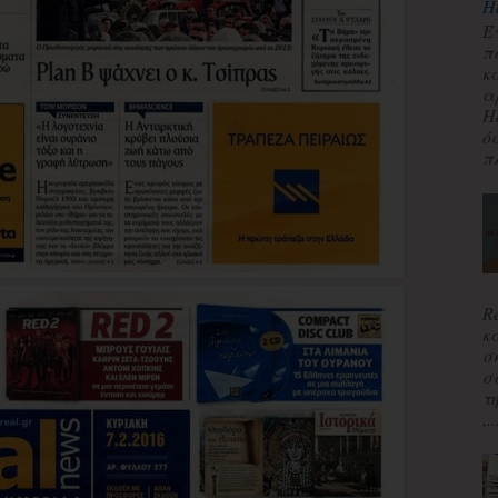
H
Έ
π
κ
α
H
ό
πλ
R
κ
σ
σ
τ
,..