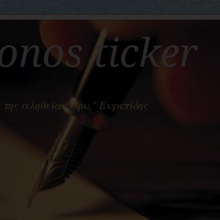
nos ticker
 της αληθείας έφυ." Ευριπίδης