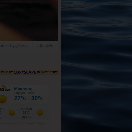
εία - Περιβάλλον
Life style
γνωση καιρού από το weather.gr