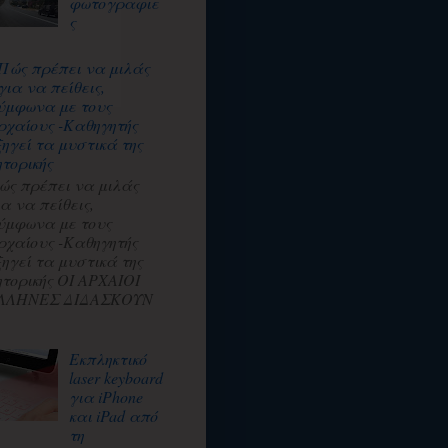
φωτογραφιε
ς
Πώς πρέπει να μιλάς
για να πείθεις,
ύμφωνα με τους
ρχαίους -Καθηγητής
ξηγεί τα μυστικά της
ητορικής
ώς πρέπει να μιλάς
ια να πείθεις,
ύμφωνα με τους
ρχαίους -Καθηγητής
ξηγεί τα μυστικά της
ητορικής ΟΙ ΑΡΧΑΙΟΙ
ΛΛΗΝΕΣ ΔΙΔΑΣΚΟΥΝ
Εκπληκτικό
laser keyboard
για iPhone
και iPad από
τη