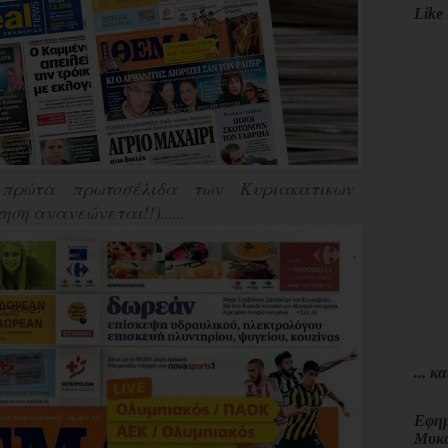
Like 
πρώτα πρωτοσέλιδα των Κυριακάτικων
ση ανανεώνεται!!)......
... κα
Εφημ
Μυκ