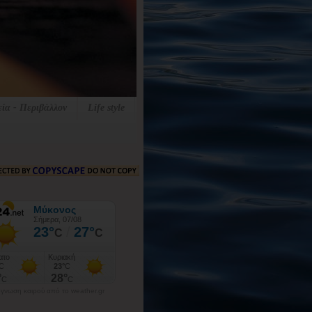
εία - Περιβάλλον
Life style
γνωση καιρού από το weather.gr