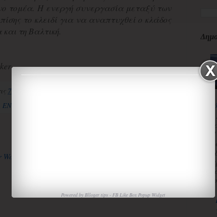
νο τομέα. Η ενεργή συνεργασία μεταξύ των
πίσης το κλειδί για να αναπτυχθεί ο κλάδος
και τη Βαλτική.
Δημο
ker
τις
7:08:00 μ.μ.
κ
 ΕΝΕΡΓΕΙΑ
3
κ
Αρχική σελίδα
Παλαιότερη Ανάρτηση
Π
Χ
«
α
τ
ισ
Powered by
Blloger tips
-
FB Like Box Popup Widget