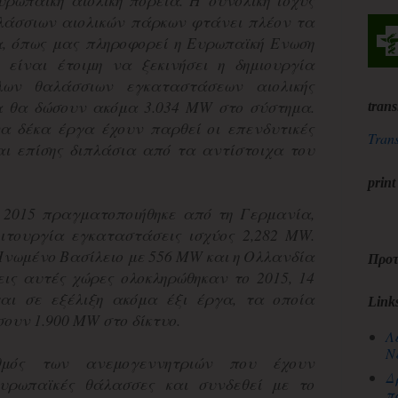
υρωπαϊκή αιολική πορεία. Η συνολική ισχύς
λάσσιων αιολικών πάρκων φτάνει πλέον τα
, όπως μας πληροφορεί η Ευρωπαϊκή Ενωση
, είναι έτοιμη να ξεκινήσει η δημιουργία
ων θαλάσσιων εγκαταστάσεων αιολικής
α θα δώσουν ακόμα 3.034 MW στο σύστημα.
trans
α δέκα έργα έχουν παρθεί οι επενδυτικές
Trans
αι επίσης διπλάσια από τα αντίστοιχα του
print
 2015 πραγματοποιήθηκε από τη Γερμανία,
ιτουργία εγκαταστάσεις ισχύος 2,282 MW.
Ηνωμένο Βασίλειο με 556 MW και η Ολλανδία
Προτ
εις αυτές χώρες ολοκληρώθηκαν το 2015, 14
ται σε εξέλιξη ακόμα έξι έργα, τα οποία
Link
ουν 1.900 ΜW στο δίκτυο.
Λ
Ν
θμός των ανεμογεννητριών που έχουν
Δ
υρωπαϊκές θάλασσες και συνδεθεί με το
π