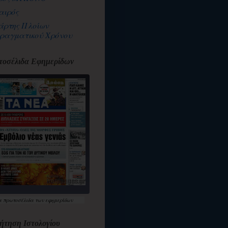
αιρός
άρτης Πλοίων
ραγματικού Χρόνου
οσέλιδα Εφημερίδων
α
πρωτοσέλιδα
των εφημερίδων
ήτηση Ιστολογίου