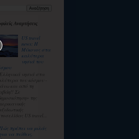
φιλείς Αναρτήσεις
US travel
news: Η
Μύκονος στα
καλύτερα
νησιά του
όσμου
 Ελληνικά νησιά στα
αλύτερα του κόσμου -
άνω και από τη
αβάη!! Σε
δημοσκόπηση» της
μερικανικής
αξιδιωτικής
τοσελίδας US travel...
Πώς πρέπει να μιλάς
για να πείθεις,