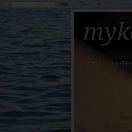
myko
"Απλούς ο μύθος