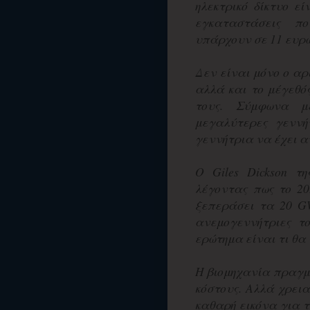
ηλεκτρικό δίκτυο εί
εγκαταστάσεις π
υπάρχουν σε 11 ευρω
Δεν είναι μόνο ο α
αλλά και το μέγεθός
τους. Σύμφωνα μ
μεγαλύτερες γεννή
γεννήτρια να έχει α
Ο Giles Dickson τ
λέγοντας πως το 2
ξεπεράσει τα 20 GW
ανεμογεννήτριες το
ερώτημα είναι τι θα 
Η βιομηχανία πραγμ
κόστους. Αλλά χρει
καθαρή εικόνα για 