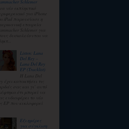
ammacher Schlemer
να νέο εκπληκτικό
εριφερειακό για iPhone
αι iPad παρουσίασε η
μερικανική εταιρεία
ammacher Schlemer για
σους δυσκολεύονται να
ηκτ...
Listen: Lana
Del Rey –
Lana Del Rey
EP (Tracklist)
Η Lana Del
ey έχει κατακτήσει τις
αρδιές σας και γι’ αυτό
κέφτηκα ότι μπορεί να
ας ενδιαφέρει το νέο
ης EP που κυκλοφορεί
.
Εξι ημέρες
για σύγκλιση