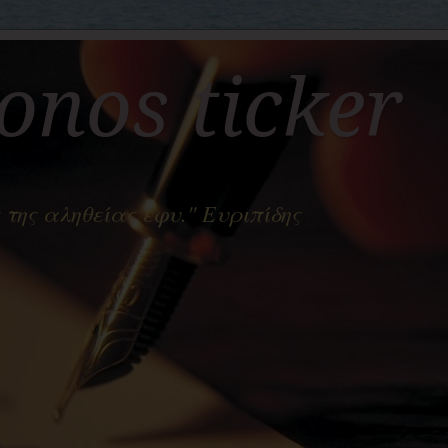
nos ticker
 της αληθείας έφυ." Ευριπίδης