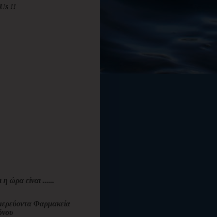
Us !!
ι η ώρα είναι ......
ερεύοντα Φαρμακεία
όνου