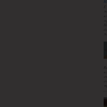
H
Έ
π
κ
α
H
ό
πλ
R
κ
σ
σ
τ
,..