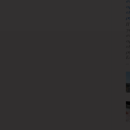
σ
α
ε
ρ
Π
γ
σ
α
ε
ρ
Ε
...