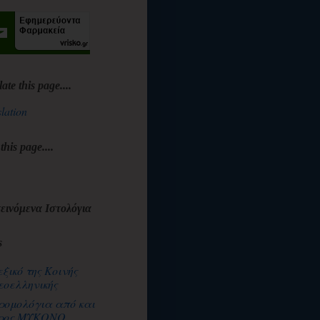
late this page....
lation
 this page....
εινόμενα Ιστολόγια
s
εξικό της Κοινής
εοελληνικής
ρομολόγια από και
ρος ΜΥΚΟΝΟ