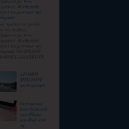
ύμφωνα με τους
ρχαίους -Καθηγητής
ξηγεί τα μυστικά της
ητορικής
ώς πρέπει να μιλάς
ια να πείθεις,
ύμφωνα με τους
ρχαίους -Καθηγητής
ξηγεί τα μυστικά της
ητορικής ΟΙ ΑΡΧΑΙΟΙ
ΛΛΗΝΕΣ ΔΙΔΑΣΚΟΥΝ
ΔΡΟΜΟΙ
ΜΥΚΟΝΟΥ
φωτογραφιε
ς
Εκπληκτικό
laser keyboard
για iPhone
και iPad από
τη