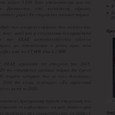
ναι πλέον 3.230. Εάν υπολογίσουμε και τις
Κ
ου βρίσκονται υπό κατασκευή σήμερα,
Χ
παϊκές χώρες 84 υπεράκτια αιολικά πάρκα.
Π
ριθμός των ανεμογεννητριών που αυξάνεται,
Πρωτ
 τους, μαζί και η ενεργειακή δυναμικότητά
ε την ΕΕΑΕ κατασκευάζονται ολοένα
τριες, με αποτέλεσμα ο μέσος όρος ανά
νέβει από τα 3,7 MW στα 4,2 MW.
ης ΕΕΑΕ σχολίασε τα στοιχεία του 2015,
020 τα υπεράκτια αιολικά πάρκα θα έχουν
, παρότι εκτίμησε πως οι νέες θαλάσσιες
 2016 θα είναι λιγότερες. «Το σημαντικό
γίνει μετά το 2020.
ατοποιεί πραγματική πρόοδο στη μείωση του
Τ
αζόμαστε οι κυβερνήσεις να μας δώσουν μια
τις ποσότητες που οραματίζονται να λάβουν
Αναζ