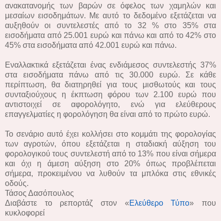
ανακατανομής των βαρών σε όφελος των χαμηλών και
μεσαίων εισοδημάτων. Με αυτό το δεδομένο εξετάζεται να
αυξηθούν οι συντελεστές από το 32 % στο 35% στα
εισοδήματα από 25.001 ευρώ και πάνω και από το 42% στο
45% στα εισοδήματα από 42.001 ευρώ και πάνω.
Εναλλακτικά εξετάζεται ένας ενδιάμεσος συντελεστής 37%
στα εισοδήματα πάνω από τις 30.000 ευρώ. Σε κάθε
περίπτωση, θα διατηρηθεί για τους μισθωτούς και τους
συνταξιούχους η έκπτωση φόρου των 2.100 ευρώ που
αντιστοιχεί σε αφορολόγητο, ενώ για ελεύθερους
επαγγελματίες η φορολόγηση θα είναι από το πρώτο ευρώ.
Το σενάριο αυτό έχει κολλήσει στο κομμάτι της φορολογίας
των αγροτών, όπου εξετάζεται η σταδιακή αύξηση του
φορολογικού τους συντελεστή από το 13% που είναι σήμερα
και όχι η άμεση αύξηση στο 20% όπως προβλέπεται
σήμερα, προκειμένου να λυθούν τα μπλόκα στις εθνικές
οδούς.
Τάσος Δασόπουλος
Διαβάστε το ρεπορτάζ στον «
Ελεύθερο Τύπο
» που
κυκλοφορεί