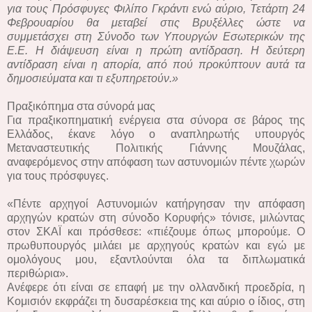
για τους Πρόσφυγες Φιλίπο Γκράντι ενώ αύριο, Τετάρτη 24
Φεβρουαρίου θα μεταβεί στις Βρυξέλλες ώστε να
συμμετάσχει στη Σύνοδο των Υπουργών Εσωτερικών της
Ε.Ε. Η διάψευση είναι η πρώτη αντίδραση. Η δεύτερη
αντίδραση είναι η απορία, από πού προκύπτουν αυτά τα
δημοσιεύματα και τι εξυπηρετούν.»
Πραξικόπημα στα σύνορά μας
Για πραξικοπηματική ενέργεια στα σύνορα σε βάρος της
Ελλάδος, έκανε λόγο ο αναπληρωτής υπουργός
Μεταναστευτικής Πολιτικής Γιάννης Μουζάλας,
αναφερόμενος στην απόφαση των αστυνομιών πέντε χωρών
για τους πρόσφυγες.
«Πέντε αρχηγοί Αστυνομιών κατήργησαν την απόφαση
αρχηγών κρατών στη σύνοδο Κορυφής» τόνισε, μιλώντας
στον ΣΚΑΪ και πρόσθεσε: «πιέζουμε όπως μπορούμε. Ο
πρωθυπουργός μιλάει με αρχηγούς κρατών και εγώ με
ομολόγους μου, εξαντλούνται όλα τα διπλωματικά
περιθώρια».
Ανέφερε ότι είναι σε επαφή με την ολλανδική προεδρία, η
Κομισιόν εκφράζει τη δυσαρέσκεια της και αύριο ο ίδιος, στη