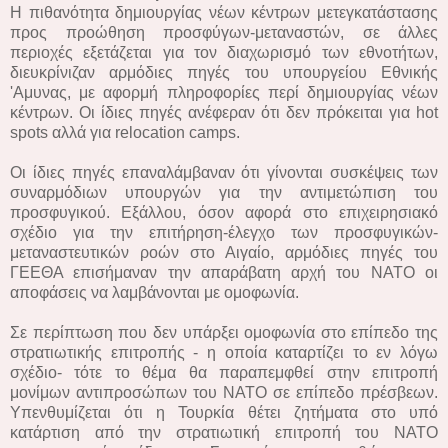
Η πιθανότητα δημιουργίας νέων κέντρων μετεγκατάστασης
προς προώθηση προσφύγων-μεταναστών, σε άλλες
περιοχές εξετάζεται για τον διαχωρισμό των εθνοτήτων,
διευκρίνιζαν αρμόδιες πηγές του υπουργείου Εθνικής
'Αμυνας, με αφορμή πληροφορίες περί δημιουργίας νέων
κέντρων. Οι ίδιες πηγές ανέφεραν ότι δεν πρόκειται για hot
spots αλλά για relocation camps.
Οι ίδιες πηγές επαναλάμβαναν ότι γίνονται συσκέψεις των
συναρμόδιων υπουργών για την αντιμετώπιση του
προσφυγικού. Εξάλλου, όσον αφορά στο επιχειρησιακό
σχέδιο για την επιτήρηση-έλεγχο των προσφυγικών-
μεταναστευτικών ροών στο Αιγαίο, αρμόδιες πηγές του
ΓΕΕΘΑ επισήμαναν την απαράβατη αρχή του ΝΑΤΟ οι
αποφάσεις να λαμβάνονται με ομοφωνία.
Σε περίπτωση που δεν υπάρξει ομοφωνία στο επίπεδο της
στρατιωτικής επιτροπής - η οποία καταρτίζει το εν λόγω
σχέδιο- τότε το θέμα θα παραπεμφθεί στην επιτροπή
μονίμων αντιπροσώπων του ΝΑΤΟ σε επίπεδο πρέσβεων.
Υπενθυμίζεται ότι η Τουρκία θέτει ζητήματα στο υπό
κατάρτιση από την στρατιωτική επιτροπή του ΝΑΤΟ