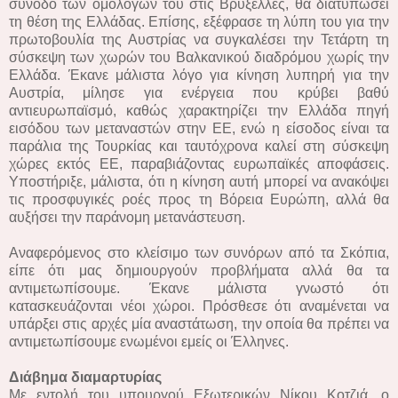
σύνοδο των ομολόγων του στις Βρυξέλλες, θα διατυπώσει
τη θέση της Ελλάδας. Επίσης, εξέφρασε τη λύπη του για την
πρωτοβουλία της Αυστρίας να συγκαλέσει την Τετάρτη τη
σύσκεψη των χωρών του Βαλκανικού διαδρόμου χωρίς την
Ελλάδα. Έκανε μάλιστα λόγο για κίνηση λυπηρή για την
Αυστρία, μίλησε για ενέργεια που κρύβει βαθύ
αντιευρωπαϊσμό, καθώς χαρακτηρίζει την Ελλάδα πηγή
εισόδου των μεταναστών στην ΕΕ, ενώ η είσοδος είναι τα
παράλια της Τουρκίας και ταυτόχρονα καλεί στη σύσκεψη
χώρες εκτός ΕΕ, παραβιάζοντας ευρωπαϊκές αποφάσεις.
Υποστήριξε, μάλιστα, ότι η κίνηση αυτή μπορεί να ανακόψει
τις προσφυγικές ροές προς τη Βόρεια Ευρώπη, αλλά θα
αυξήσει την παράνομη μετανάστευση.
Αναφερόμενος στο κλείσιμο των συνόρων από τα Σκόπια,
είπε ότι μας δημιουργούν προβλήματα αλλά θα τα
αντιμετωπίσουμε. Έκανε μάλιστα γνωστό ότι
κατασκευάζονται νέοι χώροι. Πρόσθεσε ότι αναμένεται να
υπάρξει στις αρχές μία αναστάτωση, την οποία θα πρέπει να
αντιμετωπίσουμε ενωμένοι εμείς οι Έλληνες.
Διάβημα διαμαρτυρίας
Με εντολή του υπουργού Εξωτερικών Νίκου Κοτζιά, ο