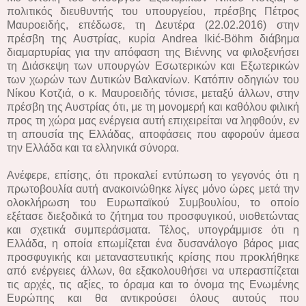
πολιτικός διευθυντής του υπουργείου, πρέσβης Πέτρος
Μαυροειδής, επέδωσε, τη Δευτέρα (22.02.2016) στην
πρέσβη της Αυστρίας, κυρία Andrea Ikić-Böhm διάβημα
διαμαρτυρίας για την απόφαση της Βιέννης να φιλοξενήσει
τη Διάσκεψη των υπουργών Εσωτερικών και Εξωτερικών
των χωρών των Δυτικών Βαλκανίων. Κατόπιν οδηγιών του
Νίκου Κοτζιά, ο κ. Μαυροειδής τόνισε, μεταξύ άλλων, στην
πρέσβη της Αυστρίας ότι, με τη μονομερή και καθόλου φιλική
προς τη χώρα μας ενέργεια αυτή επιχειρείται να ληφθούν, εν
τη απουσία της Ελλάδας, αποφάσεις που αφορούν άμεσα
την Ελλάδα και τα ελληνικά σύνορα.
Ανέφερε, επίσης, ότι προκαλεί εντύπωση το γεγονός ότι η
πρωτοβουλία αυτή ανακοινώθηκε λίγες μόνο ώρες μετά την
ολοκλήρωση του Ευρωπαϊκού Συμβουλίου, το οποίo
εξέτασε διεξοδικά το ζήτημα του προσφυγικού, υιοθετώντας
και σχετικά συμπεράσματα. Τέλος, υπογράμμισε ότι η
Ελλάδα, η οποία επωμίζεται ένα δυσανάλογο βάρος μιας
προσφυγικής και μεταναστευτικής κρίσης που προκλήθηκε
από ενέργειες άλλων, θα εξακολουθήσει να υπερασπίζεται
τις αρχές, τις αξίες, το όραμα και το όνομα της Ενωμένης
Ευρώπης και θα αντικρούσει όλους αυτούς που