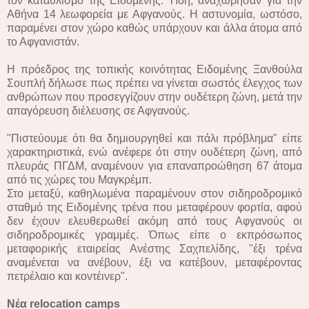
τον καταυλισμό της Ειδομένης. Ήδη, αναχώρησαν για την
Αθήνα 14 λεωφορεία με Αφγανούς. Η αστυνομία, ωστόσο,
παραμένει στον χώρο καθώς υπάρχουν και άλλα άτομα από
το Αφγανιστάν.
Η πρόεδρος της τοπικής κοινότητας Ειδομένης Ξανθούλα
Σουπλή δήλωσε πως πρέπει να γίνεται σωστός έλεγχος των
ανθρώπων που προσεγγίζουν στην ουδέτερη ζώνη, μετά την
απαγόρευση διέλευσης σε Αφγανούς.
"Πιστεύουμε ότι θα δημιουργηθεί και πάλι πρόβλημα" είπε
χαρακτηριστικά, ενώ ανέφερε ότι στην ουδέτερη ζώνη, από
πλευράς ΠΓΔΜ, αναμένουν για επαναπροώθηση 67 άτομα
από τις χώρες του Μαγκρέμπ.
Στο μεταξύ, καθηλωμένα παραμένουν στον σιδηροδρομικό
σταθμό της Ειδομένης τρένα που μεταφέρουν φορτία, αφού
δεν έχουν ελευθερωθεί ακόμη από τους Αφγανούς οι
σιδηροδρομικές γραμμές. Όπως είπε ο εκπρόσωπος
μεταφορικής εταιρείας Ανέστης Σαχπελίδης, "έξι τρένα
αναμένεται να ανέβουν, έξι να κατέβουν, μεταφέροντας
πετρέλαιο και κοντέινερ".
Νέα relocation camps