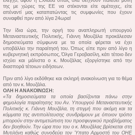
έλεγχο, αφού η Ελλάδα όπως όλα δείχνουν παλεύει μόνη
της με χώρες της ΕΕ να στέκονται είτε αμέτοχες, είτε
απέναντί μας καταπατώντας τις συμφωνίες που έχουν
συναφθεί πριν από λίγα 24ωρα!
Την ίδια ώρα, την οργή του αναπληρωτή υπουργού
Μεταναστευτικής Πολιτικής, Γιάννη Μουζάλα προκάλεσαν
δημοσιεύματα σύμφωνα με τα οποία φέρεται να έχει
υποβάλλει την παραίτησή του. Όπως είπε πριν από λίγο η
κυβερνητική εκπρόσωπος, Όλγα Γεροβασίλη, κάτι τέτοιο δεν
ισχύει και μάλιστα ο κ. Μουζάλας εξοργίστηκε από την
διασπορά τέτοιων ειδήσεων.
Πριν από λίγο εκδόθηκε και σκληρή ανακοίνωση για το θέμα
από τον κ. Μουζάλα.
ΟΛΗ Η ΑΝΑΚΟΙΝΩΣΗ:
«Τα δημοσιεύματα τα οποία βασίζονται πάνω στην
φημολογία παραίτησης του Αν. Υπουργού Μεταναστευτικής
Πολιτικής κ. Γιάννη Μουζάλα, τη στιγμή που ακόμη και τα
κόμματα της αντιπολίτευσης συνδράμουν με όποιον τρόπο
μπορούν στην αντιμετώπιση του προσφυγικού προβλήματος
δεν βοηθούν. Την ώρα που του ο κ. Μουζάλας βρίσκεται στη
Μυτιλήνη καθώς συνοδεύει τον Ύπατο Αρμοστή του ΟΗΕ