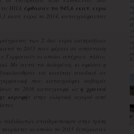
σ
α
 τις ΗΠΑ
έφθασαν τα 945,6 εκατ. ευρώ
ε
,1 εκατ. ευρώ το 2014, καταγράφοντας
ρ
Π
γ
σ
ράγματος των 2 δισ. ευρώ εισπράξεων
α
ε
 κατά το 2015 τους φέρνει σε απόσταση
ρ
ς Γερμανούς οι οποίοι απέχουν, πλέον,
Ε
υρώ. Με αυτά τα δεδομένα, κι εφόσον η
...
ξακολουθήσει να κινείται ανοδικά σε
γερμανική που καταγράφει σοβαρές
 ίσως το 2016 καταγραφή ως
η χρονιά
ης κορυφής
στην ελληνική αγορά από
ίστες.
 ταξιδιωτών σταθεροποίησε στην τρίτη
 τουρίστες οι οποίοι το 2015 ξεπέρασαν