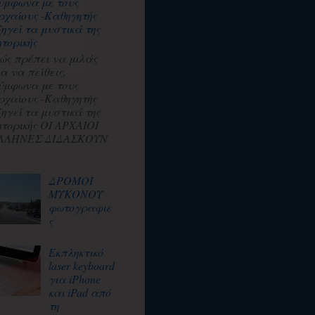
ύμφωνα με τους
ρχαίους -Καθηγητής
ξηγεί τα μυστικά της
ητορικής
ώς πρέπει να μιλάς
ια να πείθεις,
ύμφωνα με τους
ρχαίους -Καθηγητής
ξηγεί τα μυστικά της
ητορικής ΟΙ ΑΡΧΑΙΟΙ
ΛΛΗΝΕΣ ΔΙΔΑΣΚΟΥΝ
ΔΡΟΜΟΙ
ΜΥΚΟΝΟΥ
φωτογραφιε
ς
Εκπληκτικό
laser keyboard
για iPhone
και iPad από
τη