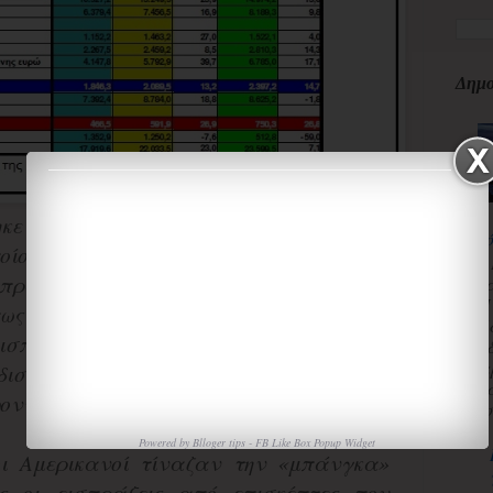
Δημο
ηκε χάρη στα «ξαξέλφια» Άγγλους και
κ
ποίοι αύξησαν σχεδόν κατά 1 δισ. ευρώ
3
 πραγματοποίησαν για να ταξιδέψουν
κ
Π
ως προκύπτει από τα στοιχεία της
ΤτΕ
Χ
ισπράξεις από το Ηνωμένο Βασίλειο
«
α
ισ. ευρώ το 2015 έναντι 1,55 δισ. ευρώ
τ
οντας άνοδο 30,5%.
ισ
Powered by
Blloger tips
-
FB Like Box Popup Widget
οι Αμερικανοί τίναζαν την «μπάνγκα»
 οι εισπράξεις από επισκέπτες που