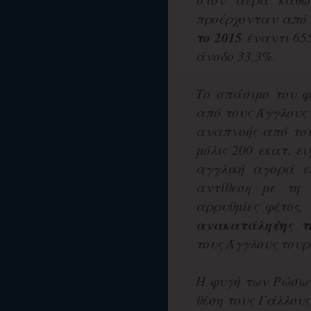
προέρχονταν από
το 2015
έναντι 655
άνοδο 33,3%.
Το σπάσιμο του φ
από τους Άγγλους
αναπνοής από του
μόλις 200 εκατ. ε
αγγλική αγορά ε
αντίθεση με τη 
αρρυθμίες φέτος,
ανακατάληψης τ
τους Άγγλους τουρ
Η φυγή των Ρώσων
θέση τους Γάλλους