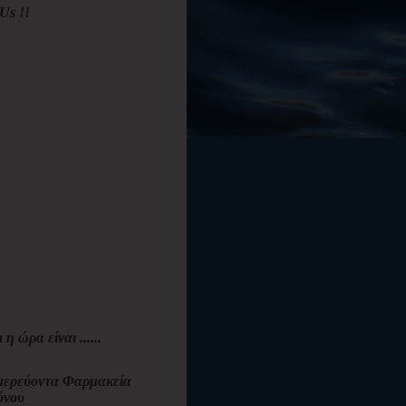
Us !!
ι η ώρα είναι ......
ερεύοντα Φαρμακεία
όνου