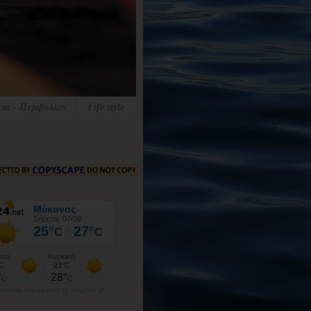
εία - Περιβάλλον
Life style
γνωση καιρού από το weather.gr