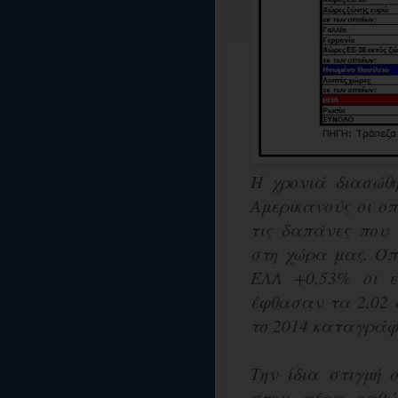
Η χρονιά διασώθ
Αμερικανούς οι ο
τις δαπάνες που
στη χώρα μας. Όπ
ΕΛΛ +0,53%
οι ε
έφθασαν τα 2,02 δ
το 2014 καταγράφ
Την ίδια στιγμή 
στον αέρα καθώς