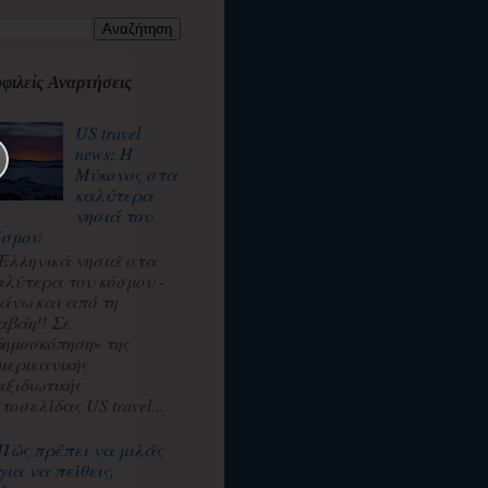
φιλείς Αναρτήσεις
US travel
news: Η
Μύκονος στα
καλύτερα
νησιά του
όσμου
 Ελληνικά νησιά στα
αλύτερα του κόσμου -
άνω και από τη
αβάη!! Σε
δημοσκόπηση» της
μερικανικής
αξιδιωτικής
τοσελίδας US travel...
Πώς πρέπει να μιλάς
για να πείθεις,