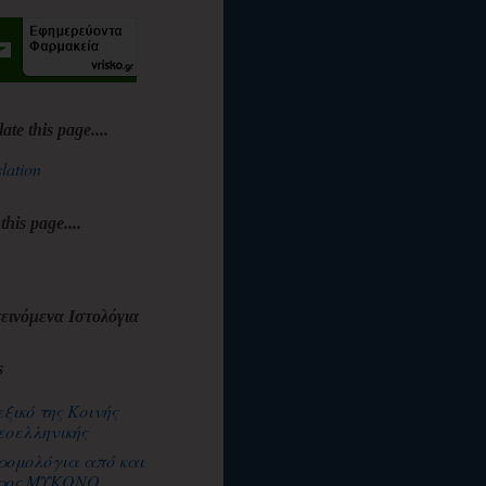
late this page....
lation
 this page....
εινόμενα Ιστολόγια
s
εξικό της Κοινής
εοελληνικής
ρομολόγια από και
ρος ΜΥΚΟΝΟ