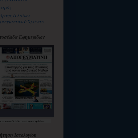
αιρός
άρτης Πλοίων
ραγματικού Χρόνου
οσέλιδα Εφημερίδων
α
πρωτοσέλιδα
των εφημερίδων
ήτηση Ιστολογίου