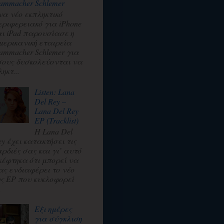
ammacher Schlemer
να νέο εκπληκτικό
εριφερειακό για iPhone
αι iPad παρουσίασε η
μερικανική εταιρεία
ammacher Schlemer για
σους δυσκολεύονται να
ηκτ...
Listen: Lana
Del Rey –
Lana Del Rey
EP (Tracklist)
Η Lana Del
ey έχει κατακτήσει τις
αρδιές σας και γι’ αυτό
κέφτηκα ότι μπορεί να
ας ενδιαφέρει το νέο
ης EP που κυκλοφορεί
.
Εξι ημέρες
για σύγκλιση