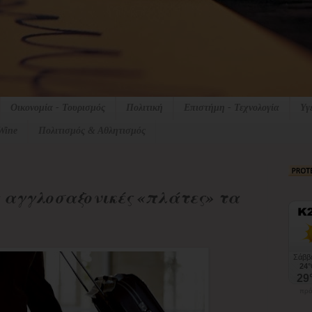
Οικονομία - Τουρισμός
Πολιτική
Επιστήμη - Τεχνολογία
Υγ
Wine
Πολιτισμός & Αθλητισμός
 αγγλοσαξονικές «πλάτες» τα
πρό