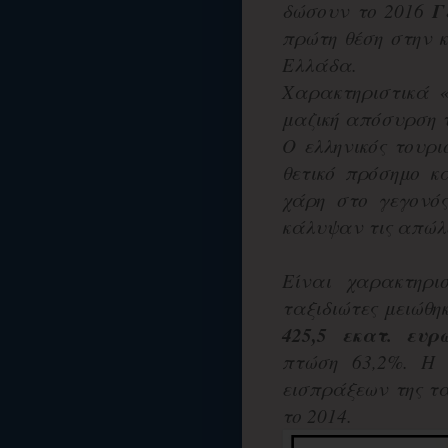
δώσουν το 2016
Γ
πρώτη θέση στην 
Ελλάδα.
Χαρακτηριστικά «
μαζική απόσυρση 
Ο ελληνικός τουρι
θετικό πρόσημο κ
χάρη στο γεγονός
κάλυψαν τις απώλ
Είναι χαρακτηρι
ταξιδιώτες μειώθη
425,5 εκατ. ευρ
πτώση 63,2%. Η 
εισπράξεων της τά
το 2014.