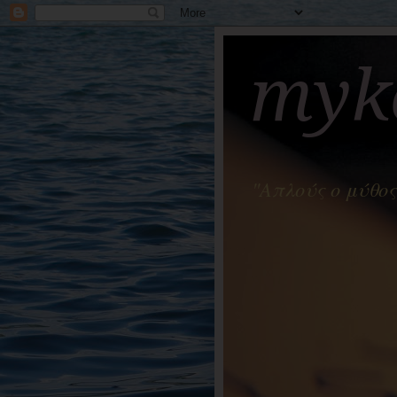
myko
"Απλούς ο μύθος