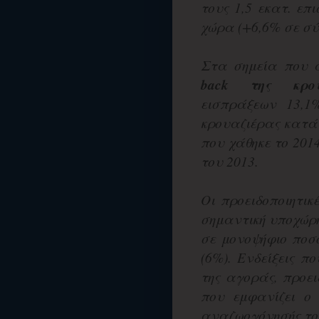
τους 1,5 εκατ. επ
χώρα (+6,6% σε σύγ
Στα σημεία που α
back της κρου
εισπράξεων 13,1
κρουαζιέρας κατά
που χάθηκε το 201
του 2013.
Οι προειδοποιητικ
σημαντική υποχώρ
σε μονοψήφιο ποσ
(6%). Ενδείξεις 
της αγοράς, προε
που εμφανίζει ο 
αναζωογόνησής το