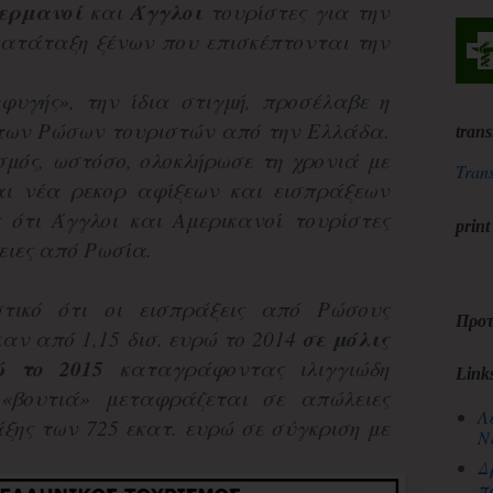
ερμανοί
και
Άγγλοι
τουρίστες για την
κατάταξη ξένων που επισκέπτονται την
φυγής», την ίδια στιγμή, προσέλαβε η
των Ρώσων τουριστών από την Ελλάδα.
trans
σμός, ωστόσο, ολοκλήρωσε τη χρονιά με
Trans
αι νέα ρεκορ αφίξεων και εισπράξεων
 ότι Άγγλοι και Αμερικανοί τουρίστες
print
ειες από Ρωσία.
στικό ότι οι εισπράξεις από Ρώσους
Προτ
καν από 1,15 δισ. ευρώ το 2014
σε μόλις
ώ το 2015
καταγράφοντας ιλιγγιώδη
Link
«βουτιά» μεταφράζεται σε απώλειες
Λ
ξης των 725 εκατ. ευρώ σε σύγκριση με
Ν
Δ
π