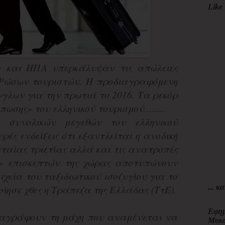
Like 
ο και ΗΠΑ υπερκάλυψαν τις απώλειες
 Ρώσων τουριστών. Η προδιαγραφόμενη
γλων για την πρωτιά το 2016. Τα ρεκόρ
όπωσης» του ελληνικού τουρισμού........
 συνολικών μεγεθών του ελληνικού
υρές ενδείξεις ότι εξαντλείται η ανοδική
υταίας τριετίας αλλά και τις ανατροπές
ο» επισκεπτών της χώρας αποτυπώνουν
χεία του ταξιδιωτικού ισοζυγίου για το
... κα
οίησε χθες η Τράπεζα της Ελλάδας (ΤτΕ).
Εφημ
ιαγράφουν τη μάχη που αναμένεται να
Μυκ