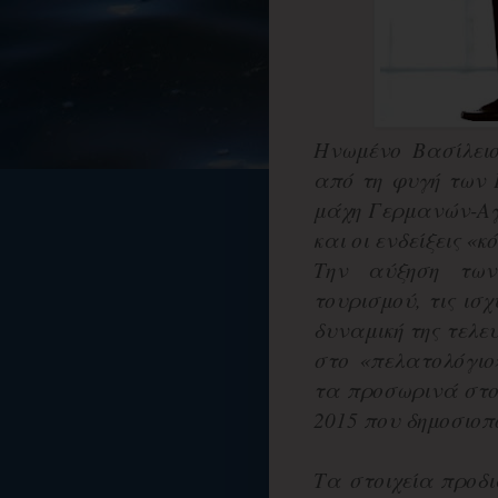
Ηνωμένο Βασίλει
από τη φυγή των
μάχη Γερμανών-Αγ
και οι ενδείξεις «κ
Την αύξηση των
τουρισμού, τις ισχ
δυναμική της τελε
στο «πελατολόγι
τα προσωρινά στοι
2015 που δημοσιοπ
Τα στοιχεία προδ