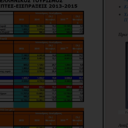
Κ
Χ
Π
Πρωτ
Τ
Αναζ