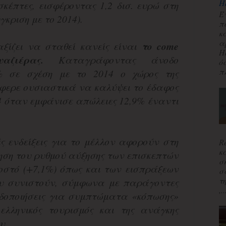
H
ισκέπτες, εισφέροντας 1,2 δισ. ευρώ στη
Έ
κριση με το 2014).
π
κ
α
ξίζει να σταθεί κανείς είναι
το come
H
αζιέρας.
Καταγράφοντας άνοδο
ό
πλ
% σε σχέση με το 2014 ο χώρος της
φερε ουσιαστικά να καλύψει το έδαφος
4 όταν εμφάνισε απώλειες 12,9% έναντι
ές ενδείξεις για το μέλλον αφορούν στη
R
κ
ηση του ρυθμού αύξησης των επισκεπτών
σ
οστό (+7,1%) όπως και των εισπράξεων
σ
τ
που συνιστούν, σύμφωνα με παράγοντες
,..
ιδοποιήσεις για συμπτώματα «κόπωσης»
ελληνικός τουρισμός και της ανάγκης
υ.