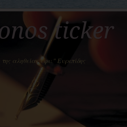
nos ticker
 της αληθείας έφυ." Ευριπίδης