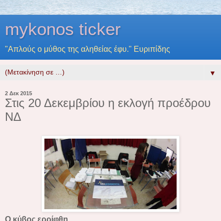
mykonos ticker
"Απλούς ο μύθος της αληθείας έφυ." Ευριπίδης
▼
2 Δεκ 2015
Στις 20 Δεκεμβρίου η εκλογή προέδρου
ΝΔ
Ο κύβος ερρίφθη