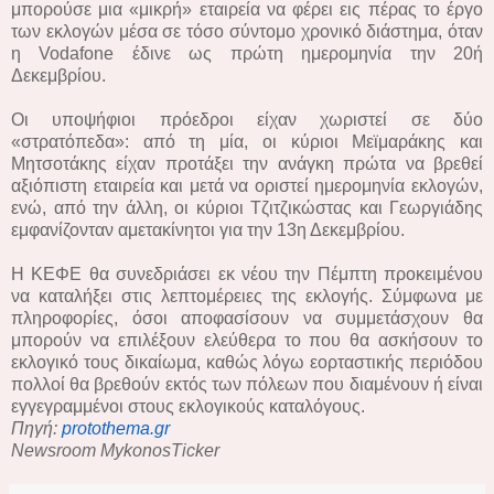
μπορούσε μια «μικρή» εταιρεία να φέρει εις πέρας το έργο
των εκλογών μέσα σε τόσο σύντομο χρονικό διάστημα, όταν
η Vodafone έδινε ως πρώτη ημερομηνία την 20ή
Δεκεμβρίου.
Οι υποψήφιοι πρόεδροι είχαν χωριστεί σε δύο
«στρατόπεδα»: από τη μία, οι κύριοι Μεϊμαράκης και
Μητσοτάκης είχαν προτάξει την ανάγκη πρώτα να βρεθεί
αξιόπιστη εταιρεία και μετά να οριστεί ημερομηνία εκλογών,
ενώ, από την άλλη, οι κύριοι Τζιτζικώστας και Γεωργιάδης
εμφανίζονταν αμετακίνητοι για την 13η Δεκεμβρίου.
Η ΚΕΦΕ θα συνεδριάσει εκ νέου την Πέμπτη προκειμένου
να καταλήξει στις λεπτομέρειες της εκλογής. Σύμφωνα με
πληροφορίες, όσοι αποφασίσουν να συμμετάσχουν θα
μπορούν να επιλέξουν ελεύθερα το που θα ασκήσουν το
εκλογικό τους δικαίωμα, καθώς λόγω εορταστικής περιόδου
πολλοί θα βρεθούν εκτός των πόλεων που διαμένουν ή είναι
εγγεγραμμένοι στους εκλογικούς καταλόγους.
Πηγή:
protothema.gr
Newsroom MykonosTicker