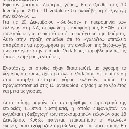
Εφόσον χρειαστεί δεύτερος γύρος, θα διεξαχθεί στις 10
Ιανουάριου 2016 - Η Vodafone θα αναλάβει τη διεξαγωγή
των εκλογών......
Για τις 20 Δεκεμβρίου «κλείδωσε» η ημερομηνία των
εκλογών στη ΝΔ, σύμφωνα με απόφαση της ΚΕΦΕ, που
συνεδρίασε για το σκοπό αυτό, το απόγευμα της Τετάρτης.
Αυτό στην πράξη σημαίνει ότι το «γαλάζιο» επιτελείο
αποφάσισε να προχωρήσει με την ανάθεση της διεξαγωγής
των εκλογών στην εταιρεία Vodafone, παραβλέποντας τις
όποιες επιμέρους ενστάσεις.
Ενστάσεις, οι οποίες είχαν διατυπωθεί, με αφορμή το
γεγονός ότι, όπως είχε προτείνει η Vodafone, σε περίπτωση
που υπάρξει δεύτερος γύρος εκλογών, αυτός θα
πραγματοποιηθεί στις 10 Ιανουαρίου, δηλαδή με το νέο έτος
και μετά τις γιορτές.
Αυτό επίσης σημαίνει ότι απορρίφθηκε η προσφορά της
εταιρείας Έξυπνα Συστήματα, η οποία εμφανιζόταν να
εγγυάται τη διεξαγωγή των εσωκομματικών εκλογών στις 13
Δεκεβρίου. Καθώς φαίνεται, επικράτησαν οι «φωνές»
εκείνες, που εξέφραζαν αμφιβολίες για το κατά πόσον θα