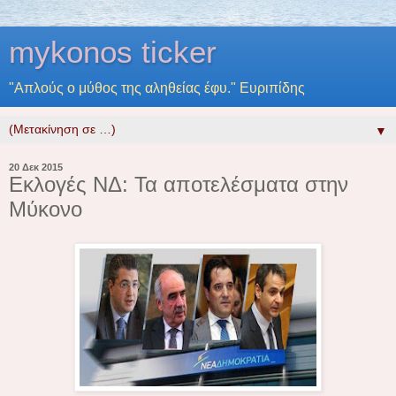
mykonos ticker
"Απλούς ο μύθος της αληθείας έφυ." Ευριπίδης
▼
20 Δεκ 2015
Εκλογές ΝΔ: Τα αποτελέσματα στην
Μύκονο