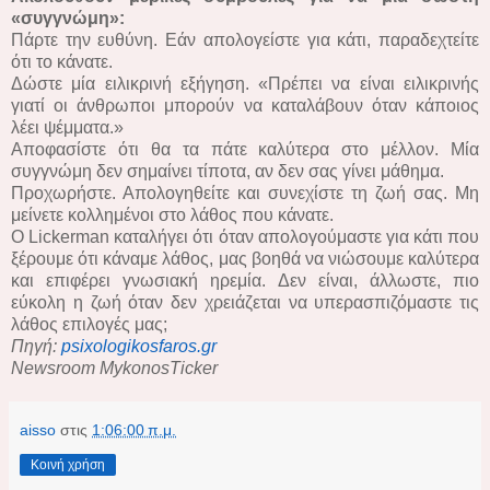
«συγγνώμη»:
Πάρτε την ευθύνη. Εάν απολογείστε για κάτι, παραδεχτείτε
ότι το κάνατε.
Δώστε μία ειλικρινή εξήγηση. «Πρέπει να είναι ειλικρινής
γιατί οι άνθρωποι μπορούν να καταλάβουν όταν κάποιος
λέει ψέμματα.»
Αποφασίστε ότι θα τα πάτε καλύτερα στο μέλλον. Μία
συγγνώμη δεν σημαίνει τίποτα, αν δεν σας γίνει μάθημα.
Προχωρήστε. Απολογηθείτε και συνεχίστε τη ζωή σας. Μη
μείνετε κολλημένοι στο λάθος που κάνατε.
Ο Lickerman καταλήγει ότι όταν απολογούμαστε για κάτι που
ξέρουμε ότι κάναμε λάθος, μας βοηθά να νιώσουμε καλύτερα
και επιφέρει γνωσιακή ηρεμία. Δεν είναι, άλλωστε, πιο
εύκολη η ζωή όταν δεν χρειάζεται να υπερασπιζόμαστε τις
λάθος επιλογές μας;
Πηγή:
psixologikosfaros.gr
Newsroom MykonosTicker
aisso
στις
1:06:00 π.μ.
Κοινή χρήση