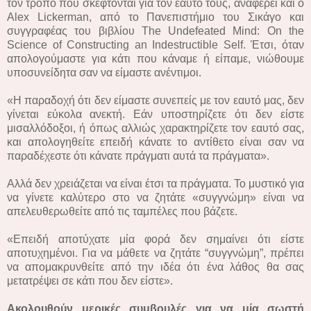
τον τρόπο που σκέφτονται για τον εαυτό τους, αναφέρει και ο
Alex Lickerman, από το Πανεπιστήμιο του Σικάγο και
συγγραφέας του βιβλίου The Undefeated Mind: On the
Science of Constructing an Indestructible Self. Έτσι, όταν
απολογούμαστε για κάτι που κάναμε ή είπαμε, νιώθουμε
υποσυνείδητα σαν να είμαστε ανέντιμοι.
«Η παραδοχή ότι δεν είμαστε συνεπείς με τον εαυτό μας, δεν
γίνεται εύκολα ανεκτή. Εάν υποστηρίζετε ότι δεν είστε
μισαλλόδοξοι, ή όπως αλλιώς χαρακτηρίζετε τον εαυτό σας,
και απολογηθείτε επειδή κάνατε το αντίθετο είναι σαν να
παραδέχεστε ότι κάνατε πράγματι αυτά τα πράγματα».
Αλλά δεν χρειάζεται να είναι έτσι τα πράγματα. Το μυστικό για
να γίνετε καλύτερο στο να ζητάτε «συγγνώμη» είναι να
απελευθερωθείτε από τις ταμπέλες που βάζετε.
«Επειδή αποτύχατε μία φορά δεν σημαίνει ότι είστε
αποτυχημένοι. Για να μάθετε να ζητάτε “συγγνώμη”, πρέπει
να απομακρυνθείτε από την ιδέα ότι ένα λάθος θα σας
μετατρέψει σε κάτι που δεν είστε».
Ακολουθούν μερικές συμβουλές για να μία σωστή