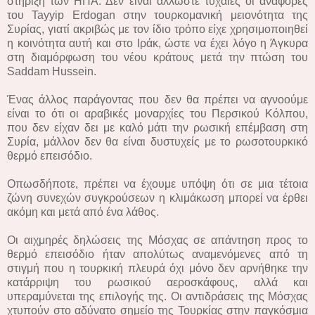
στήριξη των ΗΠΑ. Δεν είναι άλλωστε τυχαίες οι αναφορές
του Tayyip Erdogan στην τουρκομανική μειονότητα της
Συρίας, γιατί ακριβώς με τον ίδιο τρόπο είχε χρησιμοποιηθεί
η κοινότητα αυτή και στο Ιράκ, ώστε να έχει λόγο η Άγκυρα
στη διαμόρφωση του νέου κράτους μετά την πτώση του
Saddam Hussein.
Ένας άλλος παράγοντας που δεν θα πρέπει να αγνοούμε
είναι το ότι οι αραβικές μοναρχίες του Περσικού Κόλπου,
που δεν είχαν δει με καλό μάτι την ρωσική επέμβαση στη
Συρία, μάλλον δεν θα είναι δυστυχείς με το ρωσοτουρκικό
θερμό επεισόδιο.
Οπωσδήποτε, πρέπει να έχουμε υπόψη ότι σε μια τέτοια
ζώνη συνεχών συγκρούσεων η κλιμάκωση μπορεί να έρθει
ακόμη και μετά από ένα λάθος.
Οι αιχμηρές δηλώσεις της Μόσχας σε απάντηση προς το
θερμό επεισόδιο ήταν απολύτως αναμενόμενες από τη
στιγμή που η τουρκική πλευρά όχι μόνο δεν αρνήθηκε την
κατάρριψη του ρωσικού αεροσκάφους, αλλά και
υπεραμύνεται της επιλογής της. Οι αντιδράσεις της Μόσχας
χτυπούν στο αδύνατο σημείο της Τουρκίας στην παγκόσμια