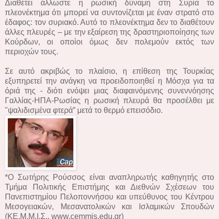
Διαθέτει άλλωστε η ρωσική δύναμη στη Συρία το
πλεονέκτημα ότι μπορεί να συντονίζεται με έναν στρατό στο
έδαφος: τον συριακό. Αυτό το πλεονέκτημα δεν το διαθέτουν
άλλες πλευρές – με την εξαίρεση της δραστηριοποίησης των
Κούρδων, οι οποίοι όμως δεν πολεμούν εκτός των
περιοχών τους.
Σε αυτό ακριβώς το πλαίσιο, η επίθεση της Τουρκίας
εξυπηρετεί την ανάγκη να προειδοποιηθεί η Μόσχα για τα
όριά της - διότι ενόψει μιας διαφαινόμενης συνεννόησης
Γαλλίας-ΗΠΑ-Ρωσίας η ρωσική πλευρά θα προσέλθει με
"ψαλιδισμένα φτερά” μετά το θερμό επεισόδιο.
*Ο Σωτήρης Ρούσσος είναι αναπληρωτής καθηγητής στο
Τμήμα Πολιτικής Επιστήμης και Διεθνών Σχέσεων του
Πανεπιστημίου Πελοποννήσου και υπεύθυνος του Κέντρου
Μεσογειακών, Μεσανατολικών και Ισλαμικών Σπουδών
(ΚΕ.Μ.Μ.Ι.Σ., www.cemmis.edu.gr)