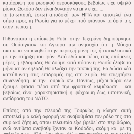
κατάρριψη του ρωσικού αεροσκάφους βεβαίως είχε υψηλό
ρίσκο. Ωστόσο δεν είναι δυνατόν να μην είχε......
τη (σιωπηρή, έστω) αποδοχή των ΗΠΑ και αποτελεί ένα
σήμα προς τη Ρωσία για το μέχρι πού φτάνουν τα όριά της
στην περιοχή.
Πιθανότατα η επίσκεψη Putin στην Τεχεράνη δημιούργησε
σε Ουάσιγκτον και Άγκυρα την ανησυχία ότι η Μόσχα
σκοπεύει να κινηθεί στην περιοχή μόνη της ή αποκλειστικά
με την στήριξη του Ιράν. Από εδώ και πέρα, στις επόμενες
μέρες ή εβδομάδες θα δούμε κατά πόσον η Ρωσία έλαβε το
μήνυμα: αν δηλαδή θα αλλάξει την τακτική της, θα δώσει νέα
κατεύθυνση στις επιδρομές της στη Συρία, θα επιζητήσει
συνεννόηση με την Τουρκία κτλ. Πάντως, μέχρι τώρα δεν
έχουμε φτάσει πέρα από την φραστική κλιμάκωση - και
βεβαίως είναι χαρακτηριστική η ψύχραιμη έως υποτονική,
αντίδραση του ΝΑΤΟ.
Επίσης από την πλευρά της Τουρκίας η κίνηση αυτή
αποτελεί μια καλή αφορμή να αναβαθμίσει τον ρόλο της στο
συριακό ζήτημα, όπου τελευταία είχε βρεθεί στο περιθώριο,
ενώ αντίθετα αναβαθμίζονταν οι Κούρδοι, ακόμη και με τη