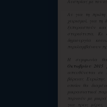
Αυστρίας με τον ο
Αν για τη πρώτη 
χειρισμοί, για τη 
ξεπεραστούν κα
στερεότυπα. Κι 
δημιουργία κοι
περιλαμβάνουν πρ
Η συμφωνία θα
Οκτωβρίου 2015 
απευθύνεται σε 
βόρειας Ευρώπης.
οποίοι θα διαμέν
μικρασιατικά παρ
περνούν με μικρ
για τρεις μέρες,