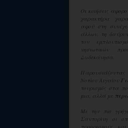
Οι κινήσεις αφορο
χαρακτήρα χαρακ
αφού στη συνέχε
άλλων, τη διεύρυ
τον εμπλουτισμ
νησιωτικών πρ
Δωδεκάνησα.
Παρουσιάζοντας 
Νοτίου Αιγαίου
Γι
τουρισμός στα πολ
μια, αλλά με
περι
Με την πιο γρήγ
Σαντορίνη οι οπ
προορισμούς και