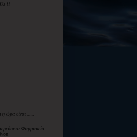
Us !!
ι η ώρα είναι ......
ερεύοντα Φαρμακεία
όνου