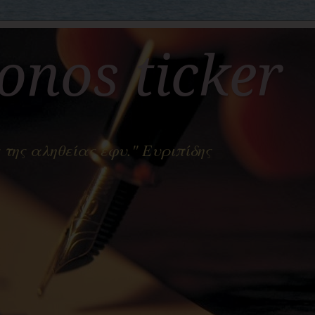
nos ticker
 της αληθείας έφυ." Ευριπίδης