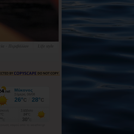
εία - Περιβάλλον
Life style
γνωση καιρού από το weather.gr