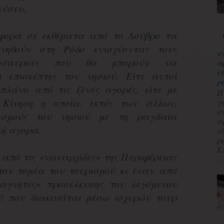
ύσεις.
αφορά σε εκθέματα από το Λούβρο τα
νηθούν στη Ρόδο ενισχύοντας τους
σ
 θησαυρούς που θα μπορούν να
α
ε
 επισκέπτες του νησιού. Είτε αυτοί
ρ
πλάνο από τις ξένες αγορές, είτε με
Π
. Κίνηση η οποία, εκτός των άλλων,
γ
σ
δεσμούς του νησιού με τη ραγδαία
α
κή αγορά.
ε
ρ
Ε
 από τις «ναυαρχίδες» της Περιφέρειας
...
τον τομέα του τουρισμού κι έναν από
μαγνήτες» προσέλκυσης του λεγόμενου
ύ που διακινείται μέσω ισχυρών τουρ