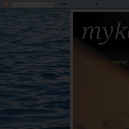
myko
"Απλούς ο μύθος