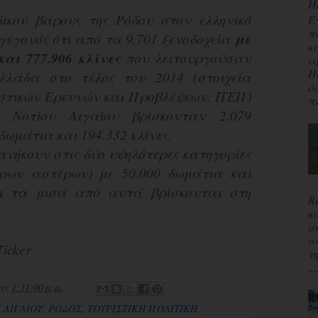
H
ιδικού βάρους της Ρόδου στον ελληνικό
Έ
π
 γεγονός ότι από τα 9.701 ξενοδοχεία
με
κ
και 777.906 κλίνες
που λειτουργούσαν
α
H
λλάδα στο τέλος του 2014 (στοιχεία
ό
ιστικών Ερευνών και Προβλέψεων, ΙΤΕΠ)
πλ
 Νοτίου Αιγαίου βρίσκονταν 2.079
δωμάτια και 194.332 κλίνες.
νήκουν στις δύο υψηλότερες κατηγορίες
άρων αστέρων) με 50.000 δωμάτια και
και τα μισά από αυτά βρίσκονται στη
R
κ
σ
σ
icker
τ
,..
τις
1:31:00 μ.μ.
.ΑΙΓΑΙΟΥ
,
ΡΟΔΟΣ
,
ΤΟΥΡΙΣΤΙΚΗ ΠΟΛΙΤΙΚΗ