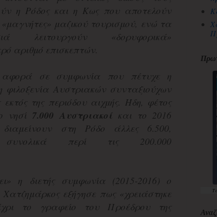
ούν η Ρόδος και η Κως που αποτελούν
Κ
 «μαγνήτες» μαζικού τουρισμού, ενώ τα
Χ
Π
ιά λειτουργούν «δορυφορικά»
ρό αριθμό επισκεπτών.
Πρωτ
 αφορά σε συμφωνία που πέτυχε η
η φιλοξενία Αυστριακών συνταξιούχων
 εκτός της περιόδου αιχμής. Ήδη, φέτος
ο νησί
7.000 Αυστριακοί
και το 2016
διαμείνουν στη Ρόδο άλλες 6.500,
 συνολικά περί τις 200.000
ει» η διετής συμφωνία (2015-2016) ο
Τ
. Χατζημάρκος εξήγησε πως «χρειάστηκε
χρι το γραφείο του Προέδρου της
Αναζ