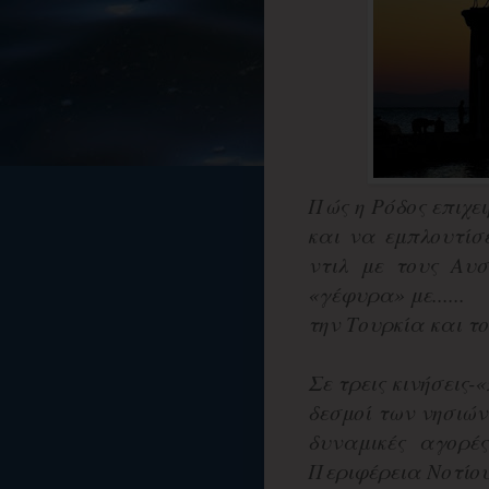
Πώς η Ρόδος επιχει
και να εμπλουτίσε
ντιλ με τους Αυσ
«γέφυρα» με......
την Τουρκία και το
Σε τρεις κινήσεις
δεσμοί των νησιώ
δυναμικές αγορέ
Περιφέρεια Νοτίου