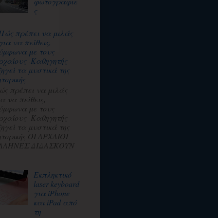
φωτογραφιε
ς
Πώς πρέπει να μιλάς
για να πείθεις,
ύμφωνα με τους
ρχαίους -Καθηγητής
ξηγεί τα μυστικά της
ητορικής
ώς πρέπει να μιλάς
ια να πείθεις,
ύμφωνα με τους
ρχαίους -Καθηγητής
ξηγεί τα μυστικά της
ητορικής ΟΙ ΑΡΧΑΙΟΙ
ΛΛΗΝΕΣ ΔΙΔΑΣΚΟΥΝ
Εκπληκτικό
laser keyboard
για iPhone
και iPad από
τη