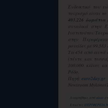
Ενδεικτικό του ε
τουρισμό είναι το
403.226 δωμάτια 
συνολικά στην Ε
Ινστιτούτου Τουρ
στην Περιφέρεια
μονάδες με 99.583 
Τα 454 από αυτά α
(πέντε και τεσσ
100.000 κλίνες 
Ρόδο.
Πηγή:
euro2day.gr
Newsroom MykonosT
Αναρτήθηκε από
aisso
σ
Ετικέτες
ΠΕΡΙΦΕΡΕΙΑ Ν