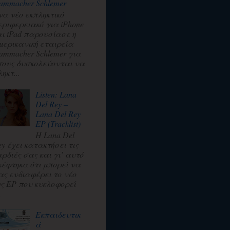
ammacher Schlemer
να νέο εκπληκτικό
εριφερειακό για iPhone
αι iPad παρουσίασε η
μερικανική εταιρεία
ammacher Schlemer για
σους δυσκολεύονται να
ηκτ...
Listen: Lana
Del Rey –
Lana Del Rey
EP (Tracklist)
Η Lana Del
ey έχει κατακτήσει τις
αρδιές σας και γι’ αυτό
κέφτηκα ότι μπορεί να
ας ενδιαφέρει το νέο
ης EP που κυκλοφορεί
.
Εκπαιδευτικ
ά