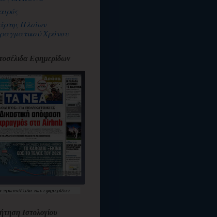
αιρός
άρτης Πλοίων
ραγματικού Χρόνου
οσέλιδα Εφημερίδων
α
πρωτοσέλιδα
των εφημερίδων
ήτηση Ιστολογίου