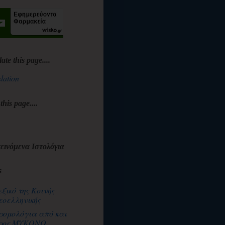
late this page....
lation
 this page....
εινόμενα Ιστολόγια
s
εξικό της Κοινής
εοελληνικής
ρομολόγια από και
ρος ΜΥΚΟΝΟ