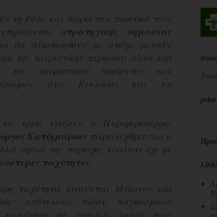
ύν τη Ρόδο και παρά τον πιλοτικό τους
τηρίζονται
στρατηγικής σημασίας
ια θα αξιοποιηθούν με στόχο, μεταξύ
νση της τουριστικής περιόδου αλλά και
trans
ό του τουριστικού προϊόντος των
Trans
οορισμών στις Κυκλάδες και τα
print
τις τρεις κινήσεις ο Περιφερειάρχης
ώργος Χατζημάρκος
παραδέχθηκε πως ο
Προτ
λά νησιά της περιοχής κινείται όχι με
σσότερες ταχύτητες
.
Link
Λ
ορη ταχύτητα κινούνται Μύκονος και
Ν
οίες αποτελούν, πλέον, παγκόσμιους
Δ
 κινούνται με εντελώς δικούς τους
π