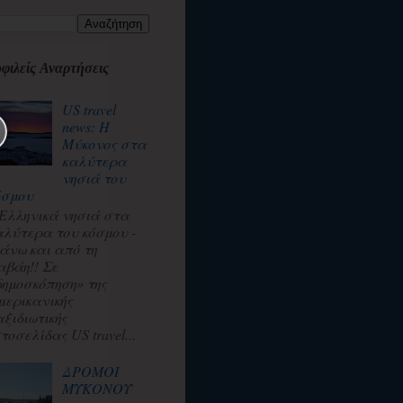
φιλείς Αναρτήσεις
US travel
news: Η
Μύκονος στα
καλύτερα
νησιά του
όσμου
 Ελληνικά νησιά στα
αλύτερα του κόσμου -
άνω και από τη
αβάη!! Σε
δημοσκόπηση» της
μερικανικής
αξιδιωτικής
τοσελίδας US travel...
ΔΡΟΜΟΙ
ΜΥΚΟΝΟΥ