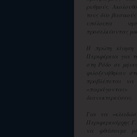
ρυθμούς. Ακολουθ
τους δύο βασικούς
υπόλοιπα νησ
προσελκύοντας μικ
Η πρώτη κίνηση
Περιφέρεια για τ
στη Ρόδο σε μήνες
φιλοξενήθηκαν στ
προβλέπεται να 
«παράγοντας»
διανυκτερεύσεις.
Για να «κλειδώσ
Περιφερειάρχης Γ
να φθάσουμε μέ