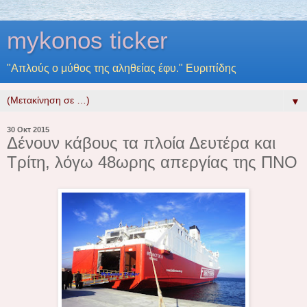
mykonos ticker
"Απλούς ο μύθος της αληθείας έφυ." Ευριπίδης
▼
30 Οκτ 2015
Δένουν κάβους τα πλοία Δευτέρα και
Τρίτη, λόγω 48ωρης απεργίας της ΠΝΟ