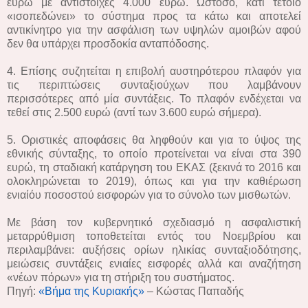
ευρώ με αντίστοιχες 4.000 ευρώ. Ωστόσο, κάτι τέτοιο
«ισοπεδώνει» το σύστημα προς τα κάτω και αποτελεί
αντικίνητρο για την ασφάλιση των υψηλών αμοιβών αφού
δεν θα υπάρχει προσδοκία ανταπόδοσης.
4. Επίσης συζητείται η επιβολή αυστηρότερου πλαφόν για
τις περιπτώσεις συνταξιούχων που λαμβάνουν
περισσότερες από μία συντάξεις. Το πλαφόν ενδέχεται να
τεθεί στις 2.500 ευρώ (αντί των 3.600 ευρώ σήμερα).
5. Οριστικές αποφάσεις θα ληφθούν και για το ύψος της
εθνικής σύνταξης, το οποίο προτείνεται να είναι στα 390
ευρώ, τη σταδιακή κατάργηση του ΕΚΑΣ (ξεκινά το 2016 και
ολοκληρώνεται το 2019), όπως και για την καθιέρωση
ενιαίόυ ποσοστού εισφορών για το σύνολο των μισθωτών.
Με βάση τον κυβερνητικό σχεδιασμό η ασφαλιστική
μεταρρύθμιση τοποθετείται εντός του Νοεμβρίου και
περιλαμβάνει: αυξήσεις ορίων ηλικίας συνταξιοδότησης,
μειώσεις συντάξεις ενιαίες εισφορές αλλά και αναζήτηση
«νέων πόρων» για τη στήριξη του συστήματος.
Πηγή:
«Βήμα της Κυριακής»
– Κώστας Παπαδής