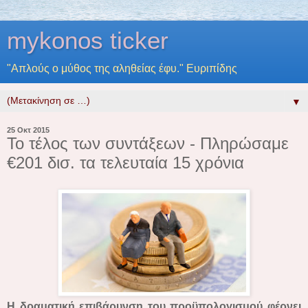
mykonos ticker
"Απλούς ο μύθος της αληθείας έφυ." Ευριπίδης
▼
25 Οκτ 2015
Το τέλος των συντάξεων - Πληρώσαμε
€201 δισ. τα τελευταία 15 χρόνια
Η δραματική επιβάρυνση του προϋπολογισμού φέρνει