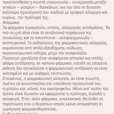
προϋποτίθεται η σωστή επικοινωνία – συνεργασία μεταξύ
γονέων – γιατρών – δασκάλων, για την όσο το δυνατόν
καλύτερη προσέγγιση του παιδιού με τροφική αλλεργία και,
κυρίως, την πρόληψή της.
Φάρμακα
Τα φάρμακα προκαλούν, επίσης, αλλεργικές αντιδράσεις. Τα
πιο συχνά αίτια είναι τα αντιβιοτικά παράγωγα της
πενικιλίνης και τα παυσίπονα – αντιφλεγμονώδη –
αντιπυρετικά. Οι εκδηλώσεις της φαρμακευτικής αλλεργίας
κυμαίνονται από απλά εξανθήματα, κνίδωση,
αγγειονευρωτικό οίδημα, μέχρι την αναφυλαξία.
Προσοχή χρειάζεται όταν αναφέρεται ιστορικό και απλής
ακόμα αντίδρασης σε κάποιο φάρμακο, επειδή σε επομένη
έκθεση δεν αποκλείεται η φαρμακευτική αντίδραση να είναι
εκτεταμένη και με σοβαρές επιπτώσεις.
Επομένως, η φαρμακευτική αλλεργία, αν είναι γνωστή,
πρέπει να κοινοποιείται στο υπεύθυνο προσωπικό του
σχολείου και, ειδικά, του οικοτροφείου. Μόνο κατ’ αυτόν τον
τρόπο είναι δυνατόν να εφαρμοστεί η πρόληψη, δηλαδή η
αποφυγή. Έτσι, άλλο φάρμακο, εναλλακτικά, θα δοθεί σε
περίπτωση που ο θεράπων ιατρός κρίνει απαραίτητη τη
χορήγηση φαρμακοθεραπείας.