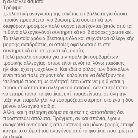
ή άλλα γλυκίσματα.
Τρόφιμα
Σχολαστική ανάγνωση της ετικέτας επιβάλλεται για όποιο
προϊόν προορίζεται για βρώση. Στα συστατικά των
διαφόρων τροφίμων πολύ συχνά περιέχονται (εκτός από τα
πιθανά αλλεργιογόνα) συντηρητικά και διάφορες χρωστικές.
Τα τελευταία χρόνια βλέπουμε όλο και συχνότερα αλλεργικής
μορφής αντιδράσεις, οι οποίες οφείλονται είτε στα
συντηρητικά είτε σε χρωστικές ουσίες.
Πολύ μεγάλη σημασία για την πρόληψη συμβαμάτων
τροφικής αλλεργίας, όπως είναι ευνόητο, λόγω παιδικής
ηλικίας, έχει η ψυχολογία. Και εδώ ο ρόλος των δασκάλων
είναι πάρα πολύ σημαντικός: καλούνται να διδάξουν τον
‘σεβασμό προς τη μειονότητα’, έτσι ώστε να μη θίγεται η
προσωπικότητα του αλλεργικού παιδιού. Δεν επιτρέπεται …
να επιτρέπονται τα φιστίκια, επί παραδείγματι, σε όλη την
τάξη και, παράλληλα, να εφαρμόζεται στέρηση στο ένα ή δύο
μόνον αλλεργικά παιδιά.
Αλλά, και η στέρηση ακόμα σε αυτές τις καταστάσεις δεν
προστατεύει απόλυτα. Πράγματι, αν και σπάνια, έχουν
αναφερθεί αντιδράσεις από εισπνοή και μόνον (χωρίς επαφή
καν με το στόμα!) του αντιγόνου από τα φιστίκια που τρώει ο
διπλανός!