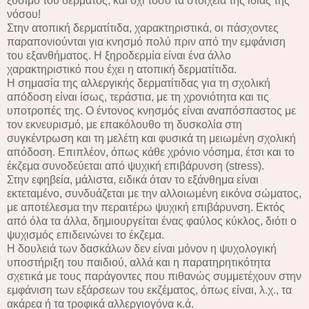
ξύσιμο του δέρματος, και όχι τόσο τα στοιχεία της ίδιας της
νόσου!
Στην ατοπική δερματίτιδα, χαρακτηριστικά, οι πάσχοντες
παραπονιούνται για κνησμό πολύ πριν από την εμφάνιση
του εξανθήματος. Η ξηροδερμία είναι ένα άλλο
χαρακτηριστικό που έχει η ατοπική δερματίτιδα.
Η σημασία της αλλεργικής δερματίτιδας για τη σχολική
απόδοση είναι ίσως, τεράστια, με τη χρονιότητα και τις
υποτροπές της. Ο έντονος κνησμός είναι αναπόσπαστος με
τον εκνευρισμό, με επακόλουθο τη δυσκολία στη
συγκέντρωση και τη μελέτη και φυσικά τη μειωμένη σχολική
απόδοση. Επιπλέον, όπως κάθε χρόνιο νόσημα, έτσι και το
έκζεμα συνοδεύεται από ψυχική επιβάρυνση (stress).
Στην εφηβεία, μάλιστα, ειδικά όταν το εξάνθημα είναι
εκτεταμένο, συνδυάζεται με την αλλοιωμένη εικόνα σώματος,
με αποτέλεσμα την περαιτέρω ψυχική επιβάρυνση. Εκτός
από όλα τα άλλα, δημιουργείται ένας φαύλος κύκλος, διότι ο
ψυχισμός επιδεινώνει το έκζεμα.
Η δουλειά των δασκάλων δεν είναι μόνον η ψυχολογική
υποστήριξη του παιδιού, αλλά και η παρατηρητικότητα
σχετικά με τους παράγοντες που πιθανώς συμμετέχουν στην
εμφάνιση των εξάρσεων του εκζέματος, όπως είναι, λ.χ., τα
ακάρεα ή τα τροφικά αλλεργιογόνα κ.ά.