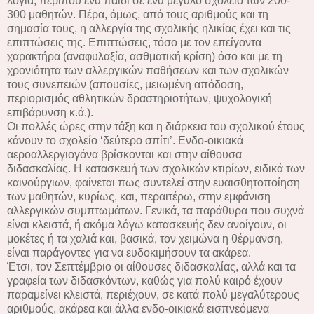
λόγια, περίπου ένα παιδί σε ένα μεγάλο σχολείο των 200-
300 μαθητών. Πέρα, όμως, από τους αριθμούς και τη
σημασία τους, η αλλεργία της σχολικής ηλικίας έχει και τις
επιπτώσεις της. Επιπτώσεις, τόσο με τον επείγοντα
χαρακτήρα (αναφυλαξία, ασθματική κρίση) όσο και με τη
χρονιότητα των αλλεργικών παθήσεων και των σχολικών
τους συνεπειών (απουσίες, μειωμένη απόδοση,
περιορισμός αθλητικών δραστηριοτήτων, ψυχολογική
επιβάρυνση κ.ά.).
Οι πολλές ώρες στην τάξη και η διάρκεια του σχολικού έτους
κάνουν το σχολείο ‘δεύτερο σπίτι’. Ενδο-οικιακά
αεροαλλεργιογόνα βρίσκονται και στην αίθουσα
διδασκαλίας. Η κατασκευή των σχολικών κτιρίων, ειδικά των
καινούργιων, φαίνεται πως συντελεί στην ευαισθητοποίηση
των μαθητών, κυρίως, και, περαιτέρω, στην εμφάνιση
αλλεργικών συμπτωμάτων. Γενικά, τα παράθυρα που συχνά
είναι κλειστά, ή ακόμα λόγω κατασκευής δεν ανοίγουν, οι
μοκέτες ή τα χαλιά και, βασικά, τον χειμώνα η θέρμανση,
είναι παράγοντες για να ευδοκιμήσουν τα ακάρεα.
Έτσι, τον Σεπτέμβριο οι αίθουσες διδασκαλίας, αλλά και τα
γραφεία των διδασκόντων, καθώς για πολύ καιρό έχουν
παραμείνει κλειστά, περιέχουν, σε κατά πολύ μεγαλύτερους
αριθμούς, ακάρεα και άλλα ενδο-οικιακά εισπνεόμενα