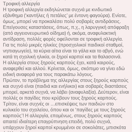
Τροφική αλλεργία
Η τροφική αλλεργία εκδηλώνεται συχνά με κνιδωτικό
εξάνθημα (‘καντήλες ή πετάλες’ με έντονη φαγούρα). Ενίοτε,
όμως, μπορεί να προκαλέσει πολύ σοβαρές αντιδράσεις.
Επείγουσες καταστάσεις, όπως, π.χ., η λαρυγγική απόφραξη
(από αγγειονευρωτικό οίδημα) ή, ακόμα, αναφυλακτική
αντίδραση, πολλές φορές οφείλονται σε τροφική αλλεργία.
Για τις πολύ μικρές ηλικίες (προσχολικοί παιδικοί σταθμοί,
νηπιαγωγείο), τα κύρια αίτια είναι το γάλα και το αβγό, ενώ
κατά τη σχολική ηλικία, οι ξηροί καρποί και τα θαλασσινά.
Η αλλεργία στους ξηρούς καρπούς έχει, κατά καιρούς,
αναφερθεί και αλλού. Κρίνεται, όμως, σκόπιμο να γίνει εδώ
ειδική αναφορά για τους παρακάτω λόγους.
Πρώτον, το πρόβλημα της αλλεργίας στους ξηρούς καρπούς
και συχνό είναι (παιδιά και ενήλικοι) και σοβαρές διαστάσεις
μπορεί, αρκετά συχνά, να λάβει (αναφυλαξία). Δεύτερον, είναι
πολλές οι παγίδες που κρύβουν τους ξηρούς καρπούς.
Τρίτον, είναι συχνές οι …επισκέψεις των παιδιών στο
κυλικείο του σχολείου, όπου και οι ‘παγίδες με τους ξηρούς
καρπούς’! Η αλλεργία, επομένως, στους ξηρούς καρπούς
απαιτεί ιδιαίτερη επαγρύπνηση επειδή, πολύ συχνά,
υπάρχουν ξηροί καρποί κρυμμένοι σε σοκολάτες, μπισκότα