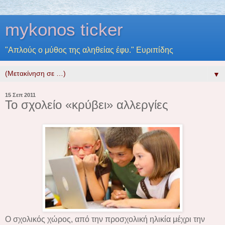
mykonos ticker
"Απλούς ο μύθος της αληθείας έφυ." Ευριπίδης
▼
15 Σεπ 2011
Το σχολείο «κρύβει» αλλεργίες
Ο σχολικός χώρος, από την προσχολική ηλικία μέχρι την