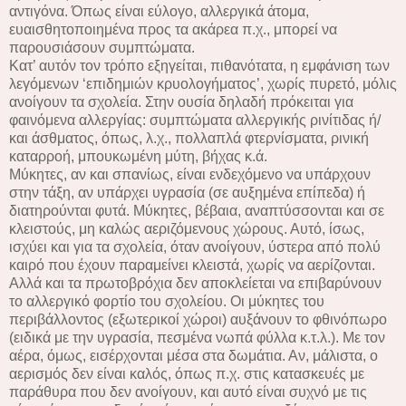
αντιγόνα. Όπως είναι εύλογο, αλλεργικά άτομα,
ευαισθητοποιημένα προς τα ακάρεα π.χ., μπορεί να
παρουσιάσουν συμπτώματα.
Κατ’ αυτόν τον τρόπο εξηγείται, πιθανότατα, η εμφάνιση των
λεγόμενων ‘επιδημιών κρυολογήματος’, χωρίς πυρετό, μόλις
ανοίγουν τα σχολεία. Στην ουσία δηλαδή πρόκειται για
φαινόμενα αλλεργίας: συμπτώματα αλλεργικής ρινίτιδας ή/
και άσθματος, όπως, λ.χ., πολλαπλά φτερνίσματα, ρινική
καταρροή, μπουκωμένη μύτη, βήχας κ.ά.
Μύκητες, αν και σπανίως, είναι ενδεχόμενο να υπάρχουν
στην τάξη, αν υπάρχει υγρασία (σε αυξημένα επίπεδα) ή
διατηρούνται φυτά. Μύκητες, βέβαια, αναπτύσσονται και σε
κλειστούς, μη καλώς αεριζόμενους χώρους. Αυτό, ίσως,
ισχύει και για τα σχολεία, όταν ανοίγουν, ύστερα από πολύ
καιρό που έχουν παραμείνει κλειστά, χωρίς να αερίζονται.
Αλλά και τα πρωτοβρόχια δεν αποκλείεται να επιβαρύνουν
το αλλεργικό φορτίο του σχολείου. Οι μύκητες του
περιβάλλοντος (εξωτερικοί χώροι) αυξάνουν το φθινόπωρο
(ειδικά με την υγρασία, πεσμένα νωπά φύλλα κ.τ.λ.). Με τον
αέρα, όμως, εισέρχονται μέσα στα δωμάτια. Αν, μάλιστα, ο
αερισμός δεν είναι καλός, όπως π.χ. στις κατασκευές με
παράθυρα που δεν ανοίγουν, και αυτό είναι συχνό με τις