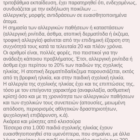
τριτοβάθμια εκπαίδευση, έχει παρατηρηθεί ότι, ενδεχομένως,
συνδυάζεται με την εκδήλωση ποικίλων …
αλλεργικής μορφής αντιδράσεων σε ευαισθητοποιημένα
άτομα.
Η σημασία των αλλεργικών παθήσεων ή καταστάσεων
(αλλεργική ρινίτιδα, άσθμα, ατοπική δερματίτιδα ή έκζεμα,
τροφική αλλεργία) φαίνεται από την επιδημική έξαρση στη
συχνότητά τους κατά τα τελευταία 20 και πλέον χρόνια.
Οι αριθμοί είναι, πολλές φορές, πιο πειστικοί για την
ανάδειξη κάποιου προβλήματος. Έτσι, αλλεργική ρινίτιδα ή
άσθμα έχει περίπου το 20% των παιδιών της σχολικής
ηλικίας. Η ατοπική δερματίτιδα/έκζεμα παρουσιάζεται, εκτός
από τη βρεφική ηλικία, και στην παιδική σχολική ηλικία.
Η αλλεργία της σχολικής ηλικίας έχει και τις επιπτώσεις της,
τόσο με τον επείγοντα χαρακτήρα (αναφυλαξία, ασθματική
κρίση) όσο και με τη χρονιότητα των αλλεργικών παθήσεων
και των σχολικών τους συνεπειών (απουσίες, μειωμένη
απόδοση, περιορισμός αθλητικών δραστηριοτήτων,
ψυχολογική επιβάρυνση, κ.ά).
Ακάρεα και μύκητες από κλεισούρα
Τέσσερα στα 1.000 παιδιά σχολικής ηλικίας έχουν
ευαισθητοποιηθεί στα υμενόπτερα, που σημαίνει, με άλλα