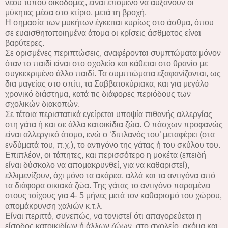
νέου τύπου οικοδομές, είναι επόμενο να αυξάνουν οι
μύκητες μέσα στο κτίριο, μετά τη βροχή.
Η σημασία των μυκήτων έγκειται κυρίως στο άσθμα, όπου
σε ευαισθητοποιημένα άτομα οι κρίσεις άσθματος είναι
βαρύτερες.
Σε ορισμένες περιπτώσεις, αναφέρονται συμπτώματα μόνον
όταν το παιδί είναι στο σχολείο και κάθεται στο θρανίο με
συγκεκριμένο άλλο παιδί. Τα συμπτώματα εξαφανίζονται, ως
δια μαγείας στο σπίτι, τα Σαββατοκύριακα, και για μεγάλο
χρονικό διάστημα, κατά τις διάφορες περιόδους των
σχολικών διακοπών.
Σε τέτοια περιστατικά εγείρεται υποψία πιθανής αλλεργίας
στη γάτα ή και σε άλλα κατοικίδια ζώα. Ο πάσχων προφανώς
είναι αλλεργικό άτομο, ενώ ο ‘διπλανός του’ μεταφέρει (στα
ενδύματά του, π.χ.), το αντιγόνο της γάτας ή του σκύλου του.
Επιπλέον, οι τάπητες, και περισσότερο η μοκέτα (επειδή
είναι δύσκολο να απομακρυνθεί, για να καθαριστεί),
ελλιμενίζουν, όχι μόνο τα ακάρεα, αλλά και τα αντιγόνα από
τα διάφορα οικιακά ζώα. Της γάτας το αντιγόνο παραμένει
στους τοίχους για 4- 5 μήνες μετά τον καθαρισμό του χώρου,
απομάκρυνση χαλιών κ.τ.λ.
Είναι περιττό, συνεπώς, να τονιστεί ότι απαγορεύεται η
είσοδος κατοικιδίων ή άλλων ζώων, στο σχολείο, ακόμα και