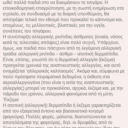
ωθεί πολλά παιδιά στο να δοκιμάσουν το τσιγάρο. Η
εποικοδομητική επαγρύπνηση, με τη σωστή ενημέρωση στο
σχολείο, σε συνδυασμό με τη διαρκή υπενθύμιση, θα
αποτρέψει τελικά τον εθισμό που προκαλεί το κάπνισμα και,
επομένως, τις μελλοντικές, βλαπτικές για την υγεία,
συνέπειες του τσιγάρου.
Η συνύπαρξη αλλεργικής ρινίτιδας-άσθματος (ενιαία, νόσος
κατά τις τελευταίες απόψεις) είναι πολύ συχνή. Υπάρχουν,
όμως, και παιδιά που πάσχουν από τη λεγόμενη αλλεργική
τριάδα: αλλεργική ρινίτιδα – άσθμα – ατοπική δερματίτιδα.
Είναι, επίσης, γνωστό ότι η δερματική αλλεργία (έκζεμα)
προηγείται χρονικά της αναπνευστικής αλλεργίας, και αυτό
ονομάζεται ‘αλλεργικός καλπασμός’. Ακόμα και, σύμφωνα με
πολύ πρόσφατα πειραματικά δεδομένα, η έκθεση στα
αεροαλλεργιογόνα (που είναι η αιτία της αναπνευστικής
αλλεργίας) μπορεί να προκαλέσει, αρχικά, έκζεμα και, με την
πάροδο του χρόνου, αλλεργικά φαινόμενα από τη μύτη.
‘Εκζεμα
Η ατοπική (αλλεργική) δερματίτιδα ή έκζεμα χαρακτηρίζεται
από τον εξαιρετικά έντονο και βασανιστικό κνησμό
(φαγούρα). Πολλές φορές, μάλιστα, διαπιστώνονται τα
αποτελέσματα της φαγούρας, δηλ. οι δρυφάδες από το