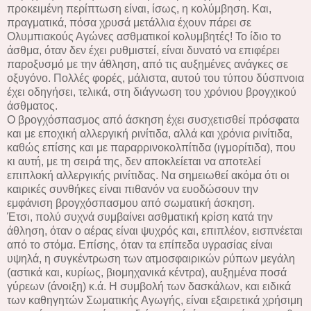
προκειμένη περίπτωση είναι, ίσως, η κολύμβηση. Και,
πραγματικά, πόσα χρυσά μετάλλια έχουν πάρει σε
Ολυμπιακούς Αγώνες ασθματικοί κολυμβητές! Το ίδιο το
άσθμα, όταν δεν έχει ρυθμιστεί, είναι δυνατό να επιφέρει
παροξυσμό με την άθληση, από τις αυξημένες ανάγκες σε
οξυγόνο. Πολλές φορές, μάλιστα, αυτού του τύπου δύσπνοια
έχει οδηγήσει, τελικά, στη διάγνωση του χρόνιου βρογχικού
άσθματος.
Ο βρογχόσπασμος από άσκηση έχει συσχετισθεί πρόσφατα
και με εποχική αλλεργική ρινίτιδα, αλλά και χρόνια ρινίτιδα,
καθώς επίσης και με παραρρινοκολπίτιδα (ιγμορίτιδα), που
κι αυτή, με τη σειρά της, δεν αποκλείεται να αποτελεί
επιπλοκή αλλεργικής ρινίτιδας. Να σημειωθεί ακόμα ότι οι
καιρικές συνθήκες είναι πιθανόν να ευοδώσουν την
εμφάνιση βρογχόσπασμου από σωματική άσκηση.
Έτσι, πολύ συχνά συμβαίνει ασθματική κρίση κατά την
άθληση, όταν ο αέρας είναι ψυχρός και, επιπλέον, εισπνέεται
από το στόμα. Επίσης, όταν τα επίπεδα υγρασίας είναι
υψηλά, η συγκέντρωση των ατμοσφαιρικών ρύπων μεγάλη
(αστικά και, κυρίως, βιομηχανικά κέντρα), αυξημένα ποσά
γύρεων (άνοιξη) κ.ά. Η συμβολή των δασκάλων, και ειδικά
των καθηγητών Σωματικής Αγωγής, είναι εξαιρετικά χρήσιμη