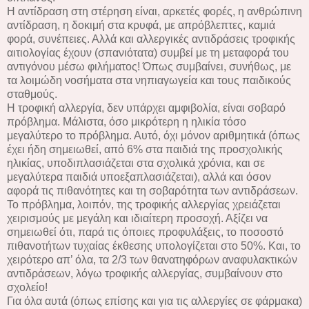
Η αντίδραση στη στέρηση είναι, αρκετές φορές, η ανθρώπινη
αντίδραση, η δοκιμή στα κρυφά, με απρόβλεπτες, καμιά
φορά, συνέπειες. Αλλά και αλλεργικές αντιδράσεις τροφικής
αιτιολογίας έχουν (σπανιότατα) συμβεί με τη μεταφορά του
αντιγόνου μέσω φιλήματος! Όπως συμβαίνει, συνήθως, με
τα λοιμώδη νοσήματα στα νηπιαγωγεία και τους παιδικούς
σταθμούς.
Η τροφική αλλεργία, δεν υπάρχει αμφιβολία, είναι σοβαρό
πρόβλημα. Μάλιστα, όσο μικρότερη η ηλικία τόσο
μεγαλύτερο το πρόβλημα. Αυτό, όχι μόνον αριθμητικά (όπως
έχει ήδη σημειωθεί, από 6% στα παιδιά της προσχολικής
ηλικίας, υποδιπλασιάζεται στα σχολικά χρόνια, και σε
μεγαλύτερα παιδιά υποεξαπλασιάζεται), αλλά και όσον
αφορά τις πιθανότητες και τη σοβαρότητα των αντιδράσεων.
Το πρόβλημα, λοιπόν, της τροφικής αλλεργίας χρειάζεται
χειρισμούς με μεγάλη και ιδιαίτερη προσοχή. Αξίζει να
σημειωθεί ότι, παρά τις όποιες προφυλάξεις, το ποσοστό
πιθανοτήτων τυχαίας έκθεσης υπολογίζεται στο 50%. Και, το
χειρότερο απ’ όλα, τα 2/3 των θανατηφόρων αναφυλακτικών
αντιδράσεων, λόγω τροφικής αλλεργίας, συμβαίνουν στο
σχολείο!
Για όλα αυτά (όπως επίσης και για τις αλλεργίες σε φάρμακα)