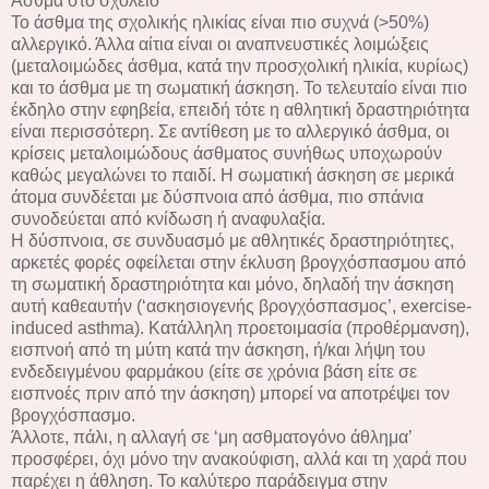
Άσθμα στο σχολείο
Το άσθμα της σχολικής ηλικίας είναι πιο συχνά (>50%)
αλλεργικό. Άλλα αίτια είναι οι αναπνευστικές λοιμώξεις
(μεταλοιμώδες άσθμα, κατά την προσχολική ηλικία, κυρίως)
και το άσθμα με τη σωματική άσκηση. Το τελευταίο είναι πιο
έκδηλο στην εφηβεία, επειδή τότε η αθλητική δραστηριότητα
είναι περισσότερη. Σε αντίθεση με το αλλεργικό άσθμα, οι
κρίσεις μεταλοιμώδους άσθματος συνήθως υποχωρούν
καθώς μεγαλώνει το παιδί. Η σωματική άσκηση σε μερικά
άτομα συνδέεται με δύσπνοια από άσθμα, πιο σπάνια
συνοδεύεται από κνίδωση ή αναφυλαξία.
Η δύσπνοια, σε συνδυασμό με αθλητικές δραστηριότητες,
αρκετές φορές οφείλεται στην έκλυση βρογχόσπασμου από
τη σωματική δραστηριότητα και μόνο, δηλαδή την άσκηση
αυτή καθεαυτήν (‘ασκησιογενής βρογχόσπασμος’, exercise-
induced asthma). Κατάλληλη προετοιμασία (προθέρμανση),
εισπνοή από τη μύτη κατά την άσκηση, ή/και λήψη του
ενδεδειγμένου φαρμάκου (είτε σε χρόνια βάση είτε σε
εισπνοές πριν από την άσκηση) μπορεί να αποτρέψει τον
βρογχόσπασμο.
Άλλοτε, πάλι, η αλλαγή σε ‘μη ασθματογόνο άθλημα’
προσφέρει, όχι μόνο την ανακούφιση, αλλά και τη χαρά που
παρέχει η άθληση. Το καλύτερο παράδειγμα στην