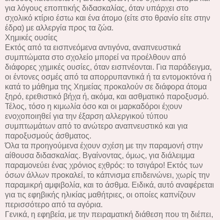
για λόγους εποπτικής διδασκαλίας, όταν υπάρχει στο
σχολικό κτίριο έστω και ένα άτομο (είτε στο θρανίο είτε στην
έδρα) με αλλεργία προς τα ζώα.
Χημικές ουσίες
Εκτός από τα εισπνεόμενα αντιγόνα, αναπνευστικά
συμπτώματα στο σχολείο μπορεί να προέλθουν από
διάφορες χημικές ουσίες, όταν εισπνέονται. Για παράδειγμα,
οι έντονες οσμές από τα απορρυπαντικά ή τα εντομοκτόνα ή
κατά το μάθημα της Χημείας προκαλούν σε διάφορα άτομα
ξηρό, ερεθιστικό βήχα ή, ακόμα, και ασθματικό παροξυσμό.
Τέλος, τόσο η κιμωλία όσο και οι μαρκαδόροι έχουν
ενοχοποιηθεί για την έξαρση αλλεργικού τύπου
συμπτωμάτων από το ανώτερο αναπνευστικό και για
παροξυσμούς άσθματος.
Όλα τα προηγούμενα έχουν σχέση με την παραμονή στην
αίθουσα διδασκαλίας. Βγαίνοντας, όμως, για διάλειμμα
παραμονεύει ένας χρόνιος εχθρός: το τσιγάρο! Εκτός των
όσων άλλων προκαλεί, το κάπνισμα επιδεινώνει, χωρίς την
παραμικρή αμφιβολία, και το άσθμα. Ειδικά, αυτό αναφέρεται
για τις εφηβικής ηλικίας μαθήτριες, οι οποίες καπνίζουν
περισσότερο από τα αγόρια.
Γενικά, η εφηβεία, με την πειραματική διάθεση που τη διέπει,