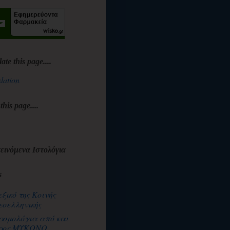
late this page....
lation
 this page....
εινόμενα Ιστολόγια
s
εξικό της Κοινής
εοελληνικής
ρομολόγια από και
ρος ΜΥΚΟΝΟ