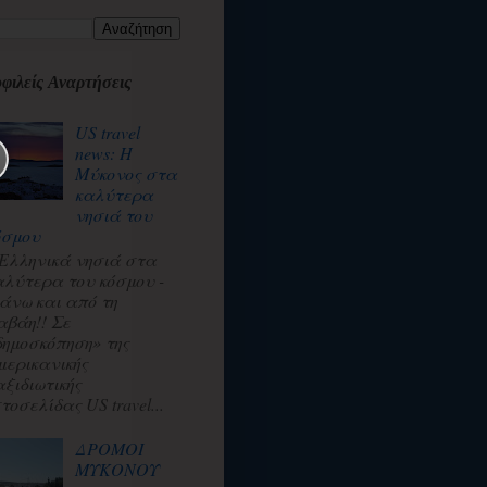
φιλείς Αναρτήσεις
US travel
news: Η
Μύκονος στα
καλύτερα
νησιά του
όσμου
 Ελληνικά νησιά στα
αλύτερα του κόσμου -
άνω και από τη
αβάη!! Σε
δημοσκόπηση» της
μερικανικής
αξιδιωτικής
τοσελίδας US travel...
ΔΡΟΜΟΙ
ΜΥΚΟΝΟΥ