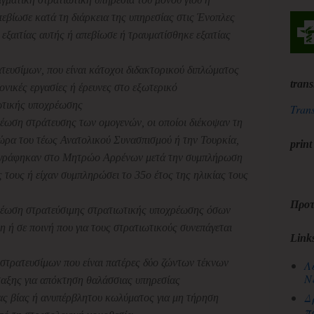
βίωσε κατά τη διάρκεια της υπηρεσίας στις Ένοπλες
εξαιτίας αυτής ή απεβίωσε ή τραυματίσθηκε εξαιτίας
τευσίμων, που είναι κάτοχοι διδακτορικού διπλώματος
trans
ονικές εργασίες ή έρευνες στο εξωτερικό
ωτικής υποχρέωσης
Trans
έωση στράτευσης των ομογενών, οι οποίοι διέκοψαν τη
χώρα του τέως Ανατολικού Συνασπισμού ή την Τουρκία,
print
γγράφηκαν στο Μητρώο Αρρένων μετά την συμπλήρωση
ς τους ή είχαν συμπληρώσει το 35ο έτος της ηλικίας τους
Προτ
ρέωση στρατεύσιμης στρατιωτικής υποχρέωσης όσων
η ή σε ποινή που για τους στρατιωτικούς συνεπάγεται
Link
στρατευσίμων που είναι πατέρες δύο ζώντων τέκνων
Λ
Ν
ταξης για απόκτηση θαλάσσιας υπηρεσίας
Δ
ας βίας ή ανυπέρβλητου κωλύματος για μη τήρηση
π