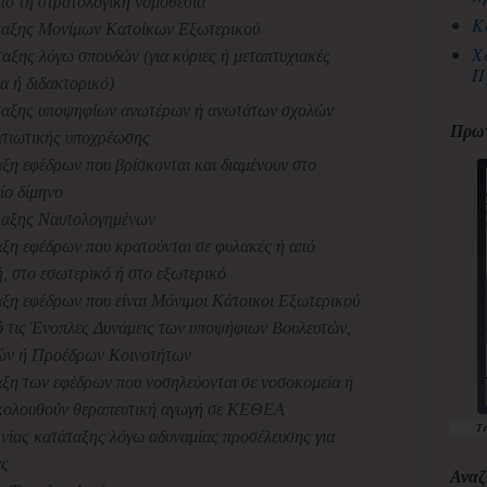
πό τη στρατολογική νομοθεσία
Κ
άταξης Μονίμων Κατοίκων Εξωτερικού
Χ
αξης λόγω σπουδών (για κύριες ή μεταπτυχιακές
Π
τα ή διδακτορικό)
άταξης υποψηφίων ανωτέρων ή ανωτάτων σχολών
Πρωτ
ατιωτικής υποχρέωσης
αξη εφέδρων που βρίσκονται και διαμένουν στο
ίο δίμηνο
ταξης Ναυτολογημένων
αξη εφέδρων που κρατούνται σε φυλακές ή από
, στο εσωτερικό ή στο εξωτερικό
αξη εφέδρων που είναι Μόνιμοι Κάτοικοι Εξωτερικού
 τις Ένοπλες Δυνάμεις των υποψήφιων Βουλευτών,
ών ή Προέδρων Κοινοτήτων
αξη των εφέδρων που νοσηλεύονται σε νοσοκομεία ή
ακολουθούν θεραπευτική αγωγή σε ΚΕΘΕΑ
Τ
νίας κατάταξης λόγω αδυναμίας προσέλευσης για
ας
Αναζ