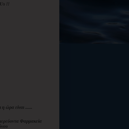
Us !!
ι η ώρα είναι ......
ερεύοντα Φαρμακεία
όνου