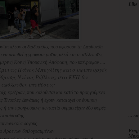
Like 
ται πλέον οι διαδικασίες που αφορούν τη Διεύθυνση
 να μειωθεί η γραφειοκρατία, αλλά και οι ατέλειωτες
μερινή Κοινή Υπουργική Απόφαση, που υπέγραψαν ....
 Άμυνας Πάνος Μπεγλίτης και ο υφυπουργός
θμισης Ντίνος Ρόβλιας, στα ΚΕΠ θα
 ακόλουθες υποθέσεις:
ταξη εφέδρων, που καλούνται και κατά το προηγούμενο
ις Ένοπλες Δυνάμεις ή έχουν καταταγεί σε άσκηση
ης ή την προηγούμενη πενταετία συμμετείχαν δύο φορές
... κα
τεκπαίδευσης
κοινωνικούς λόγους
Εφημ
ώο Αρρένων διπλογραμμένων
Μυκ
γματική στρατιωτική υπηρεσία του μόνου γιου ή