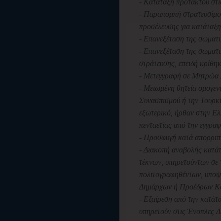
- Κατάταξη πρότακτου στι
- Παραπομπή στρατευσίμο
προσέλευσης για κατάταξη,
- Επανεξέταση της σωματι
- Επανεξέταση της σωματ
στράτευσης, επειδή κρίθηκ
- Μετεγγραφή σε Μητρώα
- Μειωμένη θητεία ομογεν
Συνασπισμού ή την Τουρκία
εξωτερικό, ήρθαν στην Ελ
πενταετίας από την εγγρ
- Προσφυγή κατά απορριπ
- Διακοπή αναβολής κατά
τέκνων, υπηρετούντων σε 
πολιτογραφηθέντων, υπο
Δημάρχων ή Προέδρων Κο
- Εξαίρεση από την κατάτ
υπηρετούν στις Ένοπλες Δ