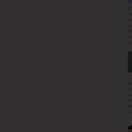
H
Έ
π
κ
α
H
ό
πλ
R
κ
σ
σ
τ
,..