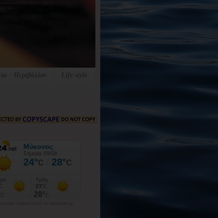
εία - Περιβάλλον
Life style
γνωση καιρού από το weather.gr