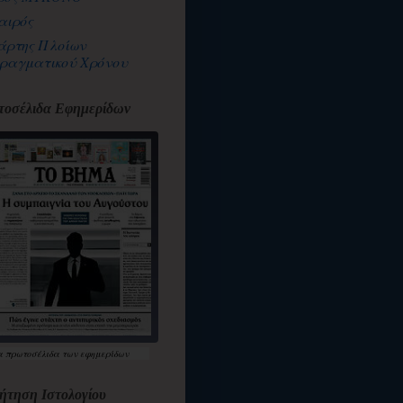
αιρός
άρτης Πλοίων
ραγματικού Χρόνου
οσέλιδα Εφημερίδων
α
πρωτοσέλιδα
των εφημερίδων
ήτηση Ιστολογίου