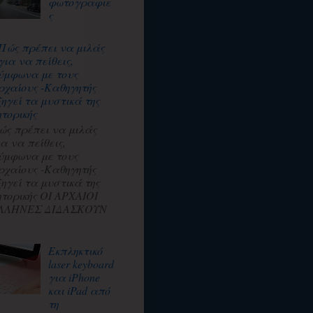
φωτογραφιε
ς
Πώς πρέπει να μιλάς
για να πείθεις,
ύμφωνα με τους
ρχαίους -Καθηγητής
ξηγεί τα μυστικά της
ητορικής
ώς πρέπει να μιλάς
ια να πείθεις,
ύμφωνα με τους
ρχαίους -Καθηγητής
ξηγεί τα μυστικά της
ητορικής ΟΙ ΑΡΧΑΙΟΙ
ΛΛΗΝΕΣ ΔΙΔΑΣΚΟΥΝ
Εκπληκτικό
laser keyboard
για iPhone
και iPad από
τη