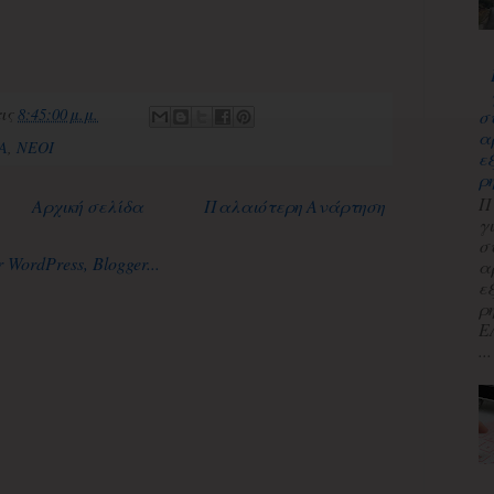
τις
8:45:00 μ.μ.
σ
α
Α
,
ΝΕΟΙ
ε
ρ
Π
Αρχική σελίδα
Παλαιότερη Ανάρτηση
γ
σ
α
ε
ρ
Ε
...