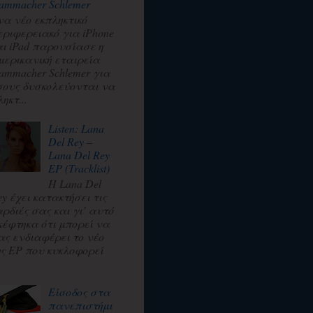
ammacher Schlemer
να νέο εκπληκτικό
εριφερειακό για iPhone
αι iPad παρουσίασε η
μερικανική εταιρεία
ammacher Schlemer για
σους δυσκολεύονται να
ηκτ...
Listen: Lana
Del Rey –
Lana Del Rey
EP (Tracklist)
Η Lana Del
ey έχει κατακτήσει τις
αρδιές σας και γι’ αυτό
κέφτηκα ότι μπορεί να
ας ενδιαφέρει το νέο
ης EP που κυκλοφορεί
.
Είσοδος στα
πανεπιστήμι