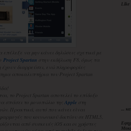
Like 
 επέλεξε να μην κάνει δηλώσεις σχετικά με
νο
Project Spartan
στην εκδήλωση F8, όμως τα
δη έχουν διαρρεύσει, ενώ πληροφορίες
σημα αποκαλυπτήρια του Project Spartan
άδα!
αι, το Project Spartan αποτελεί το επίδοξο
 να σπάσει το μονοπώλιο της
Apple
στη
ν. Πρακτικά, αυτό που κάνει είναι
... κα
φαρμογές του κοινωνικού δικτύου σε HTML5,
ρίζονται από συσκευές iOS και οι χρήστες
Εφημ
Μυκ
ρησιμοποιούν μέσα από τη mobile έκδοση του