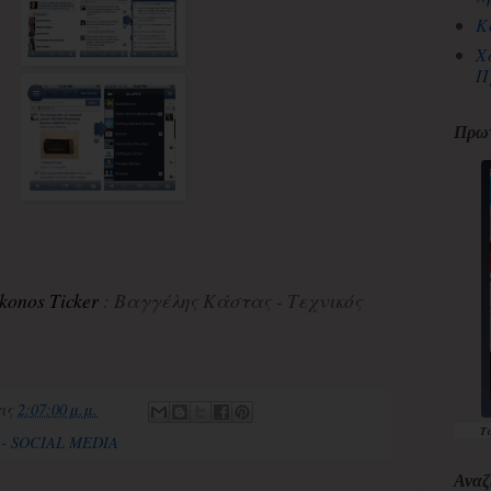
Κ
Χ
Π
Πρωτ
konos
T
icker
: Βαγγέλης Κάστας - Τεχνικός
τις
2:07:00 μ.μ.
Τ
- SOCIAL MEDIA
Αναζ