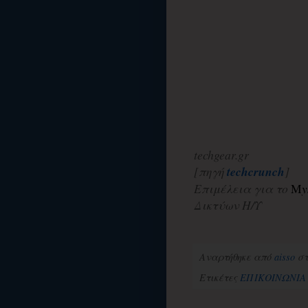
techgear.gr
[πηγή
techcrunch
]
Επιμέλεια για το
M
y
Δικτύων Η/Υ
Αναρτήθηκε από
aisso
σ
Ετικέτες
ΕΠΙΚΟΙΝΩΝΙΑ 