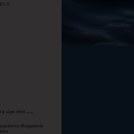
Us !!
ι η ώρα είναι ......
ερεύοντα Φαρμακεία
όνου