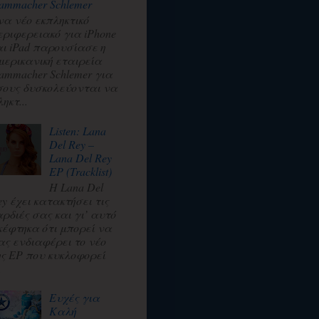
ammacher Schlemer
να νέο εκπληκτικό
εριφερειακό για iPhone
αι iPad παρουσίασε η
μερικανική εταιρεία
ammacher Schlemer για
σους δυσκολεύονται να
ηκτ...
Listen: Lana
Del Rey –
Lana Del Rey
EP (Tracklist)
Η Lana Del
ey έχει κατακτήσει τις
αρδιές σας και γι’ αυτό
κέφτηκα ότι μπορεί να
ας ενδιαφέρει το νέο
ης EP που κυκλοφορεί
.
Ευχές για
Καλή