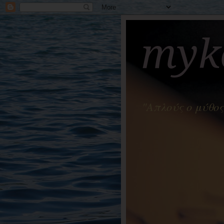
myko
"Απλούς ο μύθος