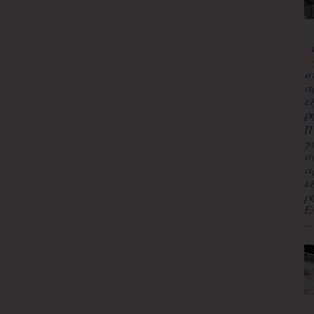
σ
α
ε
ρ
Π
γ
σ
α
ε
ρ
Ε
...