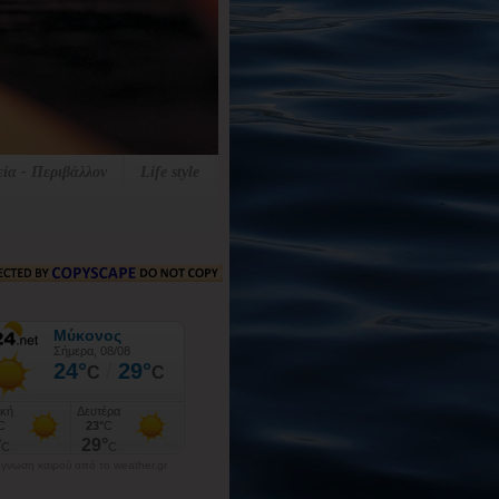
εία - Περιβάλλον
Life style
γνωση καιρού από το weather.gr