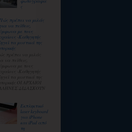
φωτογραφιε
ς
Πώς πρέπει να μιλάς
για να πείθεις,
ύμφωνα με τους
ρχαίους -Καθηγητής
ξηγεί τα μυστικά της
ητορικής
ώς πρέπει να μιλάς
ια να πείθεις,
ύμφωνα με τους
ρχαίους -Καθηγητής
ξηγεί τα μυστικά της
ητορικής ΟΙ ΑΡΧΑΙΟΙ
ΛΛΗΝΕΣ ΔΙΔΑΣΚΟΥΝ
Εκπληκτικό
laser keyboard
για iPhone
και iPad από
τη