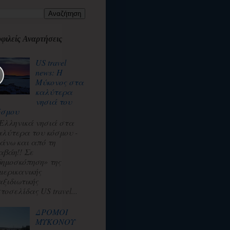
φιλείς Αναρτήσεις
US travel
news: Η
Μύκονος στα
καλύτερα
νησιά του
όσμου
 Ελληνικά νησιά στα
αλύτερα του κόσμου -
άνω και από τη
αβάη!! Σε
δημοσκόπηση» της
μερικανικής
αξιδιωτικής
τοσελίδας US travel...
ΔΡΟΜΟΙ
ΜΥΚΟΝΟΥ