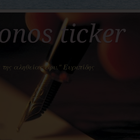
nos ticker
 της αληθείας έφυ." Ευριπίδης