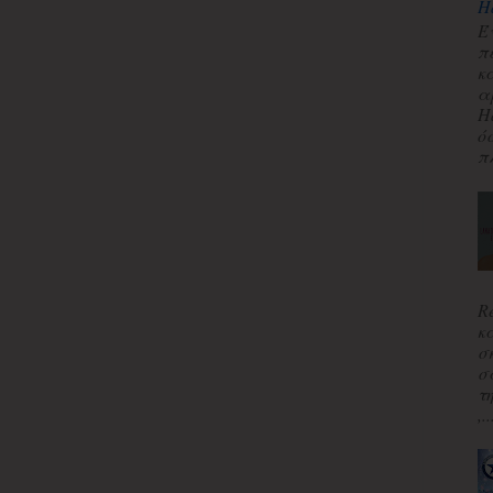
H
Έ
π
κ
α
H
ό
πλ
R
κ
σ
σ
τ
,..