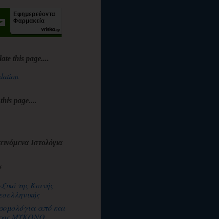
late this page....
lation
 this page....
εινόμενα Ιστολόγια
s
εξικό της Κοινής
εοελληνικής
ρομολόγια από και
ρος ΜΥΚΟΝΟ