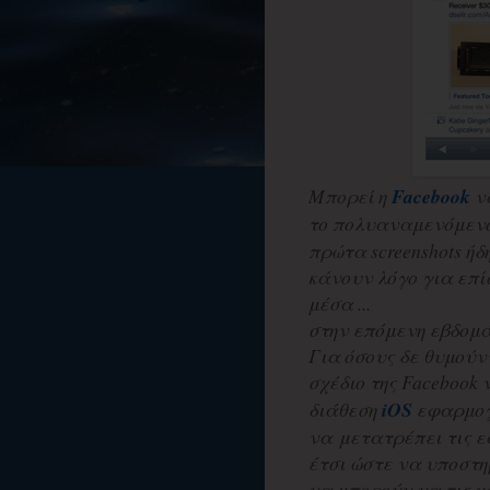
Μπορεί η
Facebook
να
το πολυαναμενόμε
πρώτα screenshots ή
κάνουν λόγο για επί
μέσα ...
στην επόμενη εβδομ
Για όσους δε θυμούντ
σχέδιο της Facebook
διάθεση
iOS
εφαρμογώ
να μετατρέπει τις ε
έτσι ώστε να υποστη
να μπορούν να τις χ