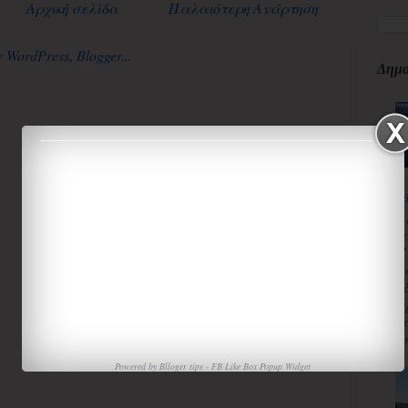
Αρχική σελίδα
Παλαιότερη Ανάρτηση
Δημο
κ
3
κ
Π
Χ
«
α
τ
ισ
Powered by
Blloger tips
-
FB Like Box Popup Widget