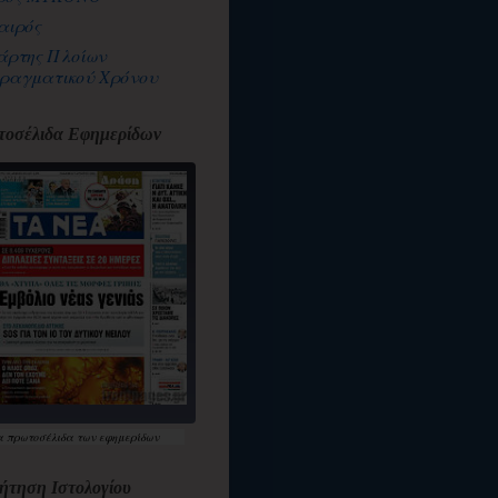
αιρός
άρτης Πλοίων
ραγματικού Χρόνου
οσέλιδα Εφημερίδων
α
πρωτοσέλιδα
των εφημερίδων
ήτηση Ιστολογίου