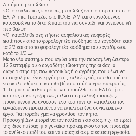
Αυτόματη μεταβίβαση
»Οι ασφαλιστικές εισφορές μεταβιβάζονται αυτόματα από τα
ΕΛΤΑ ή τις Τράπεζες στο ΙΚΑ-ΕΤΑΜ και ο εργαζόμενος
κατοχυρώνει τα δικαιώματά του για σύνταξη και υγειονομική
περίθαλψη.
»Οι καταβληθείσες ετήσιες ασφαλιστικές εισφορές
εκπίπτουν από το φορολογητέο εισόδημα του εργοδότη κατά
τα 2/3 και από το φορολογητέο εισόδημα του εργαζόμενου
κατά το 1/3...»
Με το νέο σύστημα που ισχύει από την περασμένη Δευτέρα
12 Σεπτεμβρίου ο εργοδότης-ιδιοκτήτης της οικίας, ο
διαχειριστής της πολυκατοικίας ή ο αγρότης που θέλει να
απασχολήσει έναν εργάτη στις καλλιέργειές του θα πρέπει
να ακολουθήσει τα κάτωθι βήματα-στάδια γραφειοκρατίας:
1. Τη μια ημέρα θα πρέπει να προσέλθει στα ΕΛΤΑ -ή σε
κάποιες συνεργαζόμενες (αλλά στο μέλλον) τράπεζες-
προκειμένου να αγοράσει ένα κουπόνι και να καλέσει τον
εργαζόμενο προκειμένου να εκτελέσει ένα συγκεκριμένο
έργο. Για παράδειγμα να φροντίσει τον κήπο.
Προσοχή! Δεν μπορεί να τον καλέσει εκτάκτως, π.χ. το πρωί
της ίδιας ημέρας, μια γυναίκα προκειμένου να του προσέξει
το ανήλικο παιδί του και να πεταχτεί σε μια έκτακτη εργασία.