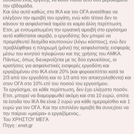
την εβδομάδα.
Και όλο αυτό καθώς στο ΙΚΑ και τον ΟΓΑ ανατέθηκε να
ελέγξουν την αμοιβή του εργάτη, ενώ κάτι τέτοιο δεν το
κάνουν τα ασφαλιστικά ταμεία σε καμία άλλη περίπτωση.
Ετσι, με ενσωματωμένη την εργατική αμοιβή στο εργόσημο
αυτό καθίσταται ακριβό, ο εργοδότης δεν μπορεί να
προμηθευτεί δεσμίδα κουπονιών (λόγω κόστους), ενώ δεν
προβλέφθηκε η πληρωμή (μόνο) της ασφαλιστικής εισφοράς
μέσω του κινητού τηλεφώνου και της χρήσης του ΑΜΚΑ.
Πάντως, όπως διευκρινίζεται με τις δύο εγκυκλίους, οι
κρατήσεις για ασφαλιστικές εισφορές εργοδότη και
εργαζομένου στο ΙΚΑ είναι 20% (και φοροεκπίπτει κατά τα
2/3 από τον εργοδότη και το 1/3 από τον απασχοληθέντα) και
στον ΟΓΑ στο 10% επί του ποσού του εργοσήμου.
Το εργόσημο, σε κάθε περίπτωση, δεν έχει ελάχιστο ποσόν.
Ετσι, μπορεί να διαμορφωθεί ακόμη και στα 10 ευρώ, οπότε
τα έσοδα του ΙΚΑ θα είναι 2 ευρώ για κάθε ημερομίσθιο και 1
ευρώ για τον ΟΓΑ. Και την επιπλέον αμοιβή θα συνεχίσει να
την παίρνει «μαύρα» ο εργαζόμενος..
Του ΧΡΗΣΤΟΥ ΜΕΓΑ
Πηγη : enet.gr