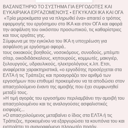
ΒΑΣΑΝΙΣΤΗΡΙΟ ΤΟ ΣΥΣΤΗΜΑ ΓΙΑ ΕΡΓΟΔΟΤΕΣ ΚΑΙ
ΕΥΚΑΙΡΙΑΚΑ ΕΡΓΑΖΟΜΕΝΟΥΣ • ΕΓΚΥΚΛΙΟΙ ΙΚΑ ΚΑΙ ΟΓΑ
«Τρία μεροκάματα για να πληρωθεί ένα» απαιτεί ο τρόπος
εφαρμογής του εργόσημου στο ΙΚΑ και στον ΟΓΑ και αφορά
την ασφάλιση του οικόσιτου προσωπικού, τις καθαρίστριες
και τους εργάτες γης.
Σύμφωνα με την εγκύκλιο του ΙΚΑ η υποχρέωση για
ασφάλιση με εργόσημο αφορά..
τους οικιακούς βοηθούς, νοσοκόμους, συνοδούς, μπέιμπι
σίτερ, οικοδιδάσκαλους, κηπουρούς, κομμωτές, μακιγιέρ,
ξυλουργούς, υδραυλικούς, ηλεκτρολόγους κ.λπ. Ετσι,
αναφέρεται χαρακτηριστικά, «ο εργοδότης προσέρχεται στα
ΕΛΤΑ ή τις Τράπεζες και προαγοράζει τον αριθμό των
εργοσήμων που επιθυμεί προκειμένου να τα αποδώσει στον
απασχολούμενο έναντι της αμοιβής που έχει συμφωνηθεί
μεταξύ τους.
»Η τιμή αγοράς του εργοσήμου περιλαμβάνει την αμοιβή του
απασχολουμένου και τις αναλογούσες ασφαλιστικές
εισφορές...
»Ο απασχολούμενος μεταβαίνει ο ίδιος στα ΕΛΤΑ ή τις
Τράπεζες, προκειμένου να εξαργυρώσει τα κουπόνια του και
εισπράττει το αναγραφόμενο πληρωτέο ποσόν.