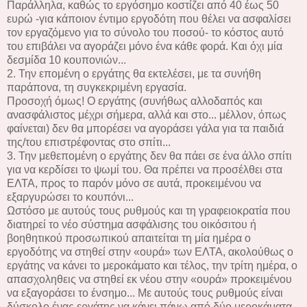
Παράλληλα, καθώς το εργόσημο κοστίζει από 40 έως 50
ευρώ -για κάποιον έντιμο εργοδότη που θέλει να ασφαλίσει
τον εργαζόμενο για το σύνολο του ποσού- το κόστος αυτό
του επιβάλει να αγοράζει μόνο ένα κάθε φορά. Και όχι μία
δεσμίδα 10 κουπονιών...
2. Την επομένη ο εργάτης θα εκτελέσει, με τα συνήθη
παράπονα, τη συγκεκριμένη εργασία.
Προσοχή όμως! Ο εργάτης (συνήθως αλλοδαπός και
ανασφάλιστος μέχρι σήμερα, αλλά και στο... μέλλον, όπως
φαίνεται) δεν θα μπορέσει να αγοράσει γάλα για τα παιδιά
της/του επιστρέφοντας στο σπίτι...
3. Την μεθεπομένη ο εργάτης δεν θα πάει σε ένα άλλο σπίτι
για να κερδίσει το ψωμί του. Θα πρέπει να προσέλθει στα
ΕΛΤΑ, προς το παρόν μόνο σε αυτά, προκειμένου να
εξαργυρώσει το κουπόνι...
Ωστόσο με αυτούς τους ρυθμούς και τη γραφειοκρατία που
διατηρεί το νέο σύστημα ασφάλισης του οικόσιτου ή
βοηθητικού προσωπικού απαιτείται τη μία ημέρα ο
εργοδότης να στηθεί στην «ουρά» των ΕΛΤΑ, ακολούθως ο
εργάτης να κάνει το μεροκάματο και τέλος, την τρίτη ημέρα, ο
απασχοληθεις να στηθεί εκ νέου στην «ουρά» προκειμένου
να εξαγοράσει το ένσημο... Με αυτούς τους ρυθμούς είναι
δύσκολο ένας εργάτης να κάνει πάνω από δύο μεροκάματα