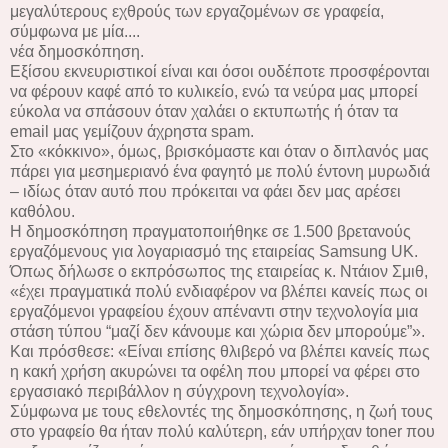
μεγαλύτερους εχθρούς των εργαζομένων σε γραφεία,
σύμφωνα με μία....
νέα δημοσκόπηση.
Εξίσου εκνευριστικοί είναι και όσοι ουδέποτε προσφέρονται
να φέρουν καφέ από το κυλικείο, ενώ τα νεύρα μας μπορεί
εύκολα να σπάσουν όταν χαλάει ο εκτυπωτής ή όταν τα
email μας γεμίζουν άχρηστα spam.
Στο «κόκκινο», όμως, βρισκόμαστε και όταν ο διπλανός μας
πάρει για μεσημεριανό ένα φαγητό με πολύ έντονη μυρωδιά
– ιδίως όταν αυτό που πρόκειται να φάει δεν μας αρέσει
καθόλου.
Η δημοσκόπηση πραγματοποιήθηκε σε 1.500 βρετανούς
εργαζόμενους για λογαριασμό της εταιρείας Samsung UK.
Όπως δήλωσε ο εκπρόσωπος της εταιρείας κ. Ντάιον Σμιθ,
«έχει πραγματικά πολύ ενδιαφέρον να βλέπει κανείς πως οι
εργαζόμενοι γραφείου έχουν απέναντι στην τεχνολογία μια
στάση τύπου “μαζί δεν κάνουμε και χώρια δεν μπορούμε”».
Και πρόσθεσε: «Είναι επίσης θλιβερό να βλέπει κανείς πως
η κακή χρήση ακυρώνει τα οφέλη που μπορεί να φέρει στο
εργασιακό περιβάλλον η σύγχρονη τεχνολογία».
Σύμφωνα με τους εθελοντές της δημοσκόπησης, η ζωή τους
στο γραφείο θα ήταν πολύ καλύτερη, εάν υπήρχαν toner που