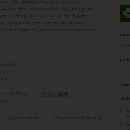
τοσελίδα
gHacks
, υπάρχουν μερικές
 δίνουν την ευκαιρία να ξαναζήσουμε τα
και να παίξουμε δωρεάν με τις πρώτες
ρίς να χρειάζεται εγκατάσταση στον
ορείτε να ρίξετε μια ματιά στα παρακάτω
trans
Trans
print
Pro/NT/XP
cker
Προτ
τις
11:06:00 μ.μ.
Link
 Η/Υ
Λ
Ν
Αρχική σελίδα
Παλαιότερη Ανάρτηση
Δ
π