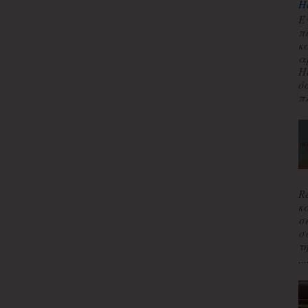
H
Έ
π
κ
α
H
ό
πλ
R
κ
σ
σ
τ
,..