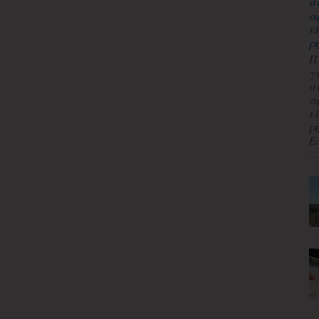
σ
α
ε
ρ
Π
γ
σ
α
ε
ρ
Ε
...