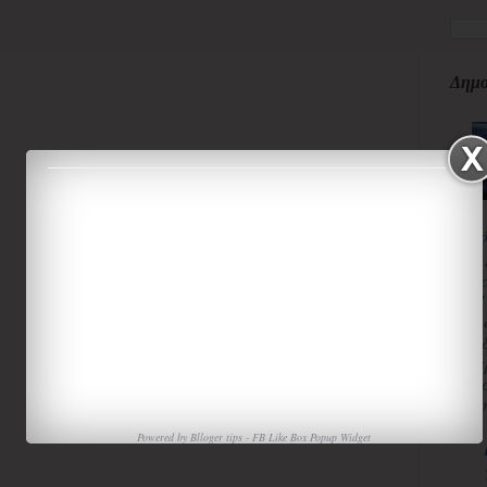
Δημο
κ
3
κ
Π
Χ
«
α
τ
ισ
Powered by
Blloger tips
-
FB Like Box Popup Widget