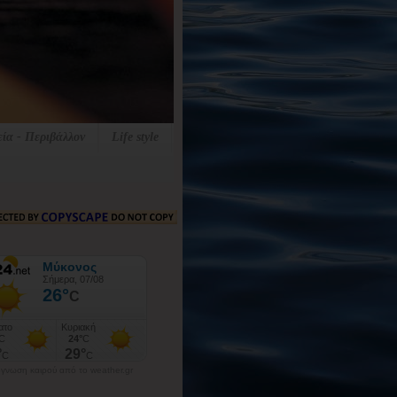
εία - Περιβάλλον
Life style
γνωση καιρού από το weather.gr