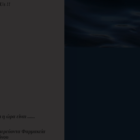
Us !!
ι η ώρα είναι ......
ερεύοντα Φαρμακεία
όνου