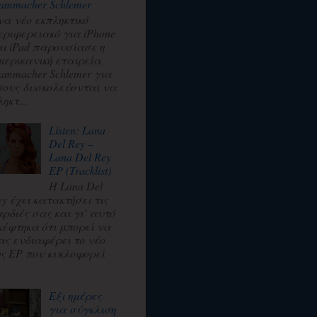
ammacher Schlemer
να νέο εκπληκτικό
εριφερειακό για iPhone
αι iPad παρουσίασε η
μερικανική εταιρεία
ammacher Schlemer για
σους δυσκολεύονται να
ηκτ...
Listen: Lana
Del Rey –
Lana Del Rey
EP (Tracklist)
Η Lana Del
ey έχει κατακτήσει τις
αρδιές σας και γι’ αυτό
κέφτηκα ότι μπορεί να
ας ενδιαφέρει το νέο
ης EP που κυκλοφορεί
.
Εξι ημέρες
για σύγκλιση