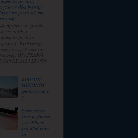
ύμφωνα με τους
ρχαίους -Καθηγητής
ξηγεί τα μυστικά της
ητορικής
ώς πρέπει να μιλάς
ια να πείθεις,
ύμφωνα με τους
ρχαίους -Καθηγητής
ξηγεί τα μυστικά της
ητορικής ΟΙ ΑΡΧΑΙΟΙ
ΛΛΗΝΕΣ ΔΙΔΑΣΚΟΥΝ
ΔΡΟΜΟΙ
ΜΥΚΟΝΟΥ
φωτογραφιε
ς
Εκπληκτικό
laser keyboard
για iPhone
και iPad από
τη