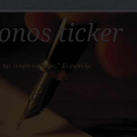
nos ticker
 της αληθείας έφυ." Ευριπίδης