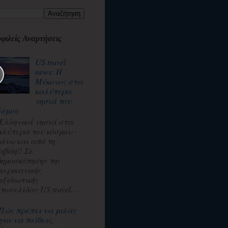
φιλείς Αναρτήσεις
US travel
news: Η
Μύκονος στα
καλύτερα
νησιά του
όσμου
 Ελληνικά νησιά στα
αλύτερα του κόσμου -
άνω και από τη
αβάη!! Σε
δημοσκόπηση» της
μερικανικής
αξιδιωτικής
τοσελίδας US travel...
Πώς πρέπει να μιλάς
για να πείθεις,