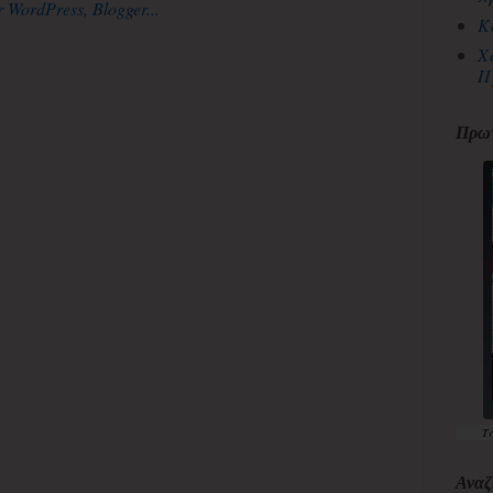
Κ
Χ
Π
Πρωτ
Τ
Αναζ