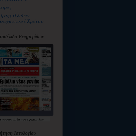
αιρός
άρτης Πλοίων
ραγματικού Χρόνου
οσέλιδα Εφημερίδων
α
πρωτοσέλιδα
των εφημερίδων
ήτηση Ιστολογίου