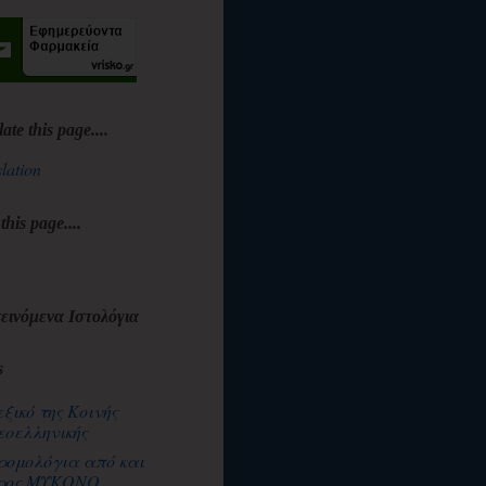
late this page....
lation
 this page....
εινόμενα Ιστολόγια
s
εξικό της Κοινής
εοελληνικής
ρομολόγια από και
ρος ΜΥΚΟΝΟ