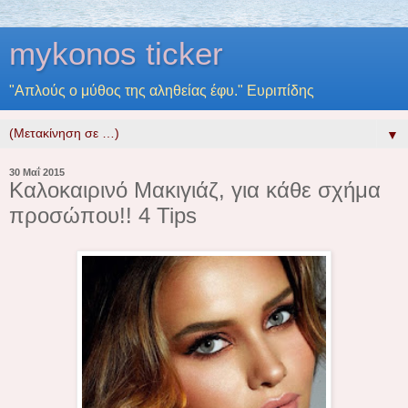
mykonos ticker
"Απλούς ο μύθος της αληθείας έφυ." Ευριπίδης
▼
30 Μαΐ 2015
Καλοκαιρινό Μακιγιάζ, για κάθε σχήμα
προσώπου!! 4 Tips