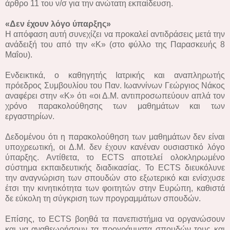
άρθρο 11 του ν/σ για την ανώτατη εκπαίδευση.
«Δεν έχουν λόγο ύπαρξης»
Η απόφαση αυτή συνεχίζει να προκαλεί αντιδράσεις μετά την
ανάδειξή του από την «Κ» (στο φύλλο της Παρασκευής 8
Μαΐου).
Ενδεικτικά, ο καθηγητής Ιατρικής και αναπληρωτής
πρόεδρος Συμβουλίου του Παν. Ιωαννίνων Γεώργιος Νάκος
αναφέρει στην «Κ» ότι «οι Δ.Μ. αντιπροσωπεύουν απλά τον
χρόνο παρακολούθησης των μαθημάτων και των
εργαστηρίων.
Δεδομένου ότι η παρακολούθηση των μαθημάτων δεν είναι
υποχρεωτική, οι Δ.Μ. δεν έχουν κανέναν ουσιαστικό λόγο
ύπαρξης. Αντίθετα, το ECTS αποτελεί ολοκληρωμένο
σύστημα εκπαιδευτικής διαδικασίας. Το ECTS διευκόλυνε
την αναγνώριση των σπουδών στο εξωτερικό και ενίσχυσε
έτσι την κινητικότητα των φοιτητών στην Ευρώπη, καθιστά
δε εύκολη τη σύγκριση των προγραμμάτων σπουδών.
Επίσης, το ECTS βοηθά τα πανεπιστήμια να οργανώσουν
και να αναθεωρήσουν τα προγράμματα σπουδών τους και