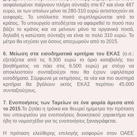
ασφαλισμένοι παίρνουν πλήρη σύνταξη στα 67 και είναι 487
ευρώ, εκ των οποίων μόνο τα 280-310 ευρώ αντιστοιχούν σε
εισφορές. Το υπόλοιπο ποσό συμπληρώνεται από το
κράτος. Το υπουργείο αποδέχεται να αφαιρεθεί το ποσό που
βάζει το κράτος και να μείνουν μόνο τα οργανικά ποσά,
δηλαδή η κατώτατη σύνταξη να είναι το πολύ 310 ευρώ. Το
μέτρο θα ισχύσει για όσους αποχωρούν από το 2015.
6. Μείωση στα εισοδηματικά κριτήρια του ΕΚΑΣ
(σ.σ.:
εξετάζεται από τις 9.300 ευρώ το όριο καταβολής του
βοηθήματος να πάει στις 6.500 ευρώ) με στόχο να
αποκλειστούν συνταξιούχοι που θα έχουν υψηλότερα
εισοδήματα. Σύμφωνα με εκτιμήσεις, τα νέα και πιο αυστηρά
κριτήρια θα βγάλουν εκτός ΕΚΑΣ περίπου 45.000
συνταξιούχους.
7. Ενοποιήσεις των Ταμείων σε ένα φορέα άμεσα από
το 2015.
Το ζητάει η τρόικα και θεωρεί ημίμετρα την πρόταση
του υπουργείου για ενοποιήσεις διοικητικού χαρακτήρα και
ήδη το νομοσχέδιο για τις ενοποιήσεις ξαναγράφεται.
Η πρόταση ελεύθερης επιλογής εισφορών στον ΟΑΕΕ