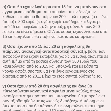
α) Οσοι θα έχουν λιγότερα από 15 έτη, να μπαίνουν στο
εγγυημένο εισόδημα,
που σημαίνει ότι αν δεν έχουν
καθόλου εισόδημα θα παίρνουν 200 ευρώ το μήνα (σ.σ.: ένα
άτομο) ή 300 ευρώ (ζευγάρι χωρίς εισόδημα και λιγότερα
από 15 έτη ασφάλισης). Στην πράξη, η σύνταξη των 360
ευρώ που δίνει σήμερα ο ΟΓΑ σε όσους έχουν λιγότερα από
15 έτη ασφάλισης θα πάψει να υφίσταται, καταργείται.
β) Οσοι έχουν από 15 έως 20 έτη ασφάλισης θα
παίρνουν αναλογική-ανταποδοτική σύνταξη,
βάσει των
εισφορών που έχουν καταβάλει, χωρίς να ενσωματώνεται σε
αυτή τμήμα από τη βασική σύνταξη των 360 ευρώ που
καθιερώνεται από το 2015 και υπολογίζεται με βάση τα
χρόνια ασφάλισης που θα έχει ένας εργαζόμενος στο
διάστημα από το 2011 μέχρι το έτος συνταξιοδότησής του.
γ) Οσοι έχουν από 20 έτη ασφάλισης και άνω θα
«θεωρούνται» κανονικοί ασφαλισμένοι
καθώς, όπως
αναφέρεται στην πρόταση του υπουργείου, θα μπορούν να
συνταξιοδοτηθούν με τις «κοινές διατάξεις». Αυτό σημαίνει
ότι στο ποσό που θα πάρουν θα ενσωματώνεται και τμήμα
της βασικής σύνταξης των 360 ευρώ ανάλογο των ετών