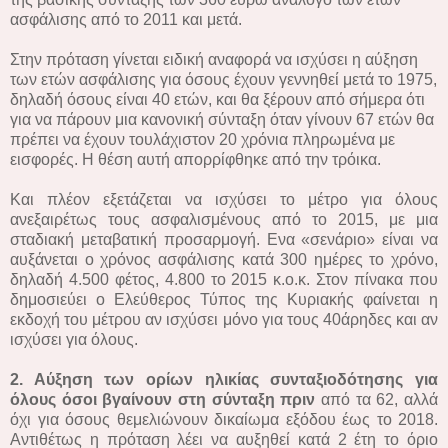
ασφάλισης από το 2011 και μετά.
Στην πρόταση γίνεται ειδική αναφορά να ισχύσει η αύξηση
των ετών ασφάλισης για όσους έχουν γεννηθεί μετά το 1975,
δηλαδή όσους είναι 40 ετών, και θα ξέρουν από σήμερα ότι
για να πάρουν μια κανονική σύνταξη όταν γίνουν 67 ετών θα
πρέπει να έχουν τουλάχιστον 20 χρόνια πληρωμένα με
εισφορές. Η θέση αυτή απορρίφθηκε από την τρόικα.
Και πλέον εξετάζεται να ισχύσει το μέτρο για όλους
ανεξαιρέτως τους ασφαλισμένους από το 2015, με μια
σταδιακή μεταβατική προσαρμογή. Ενα «σενάριο» είναι να
αυξάνεται ο χρόνος ασφάλισης κατά 300 ημέρες το χρόνο,
δηλαδή 4.500 φέτος, 4.800 το 2015 κ.ο.κ. Στον πίνακα που
δημοσιεύει ο Ελεύθερος Τύπος της Κυριακής φαίνεται η
εκδοχή του μέτρου αν ισχύσει μόνο για τους 40άρηδες και αν
ισχύσει για όλους.
2. Αύξηση των ορίων ηλικίας συνταξιοδότησης για
όλους όσοι βγαίνουν στη σύνταξη πριν
από τα 62, αλλά
όχι για όσους θεμελιώνουν δικαίωμα εξόδου έως το 2018.
Αντιθέτως η πρόταση λέει να αυξηθεί κατά 2 έτη το όριο