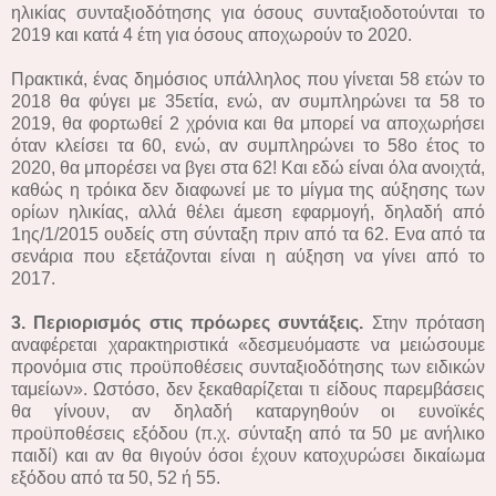
ηλικίας συνταξιοδότησης για όσους συνταξιοδοτούνται το
2019 και κατά 4 έτη για όσους αποχωρούν το 2020.
Πρακτικά, ένας δημόσιος υπάλληλος που γίνεται 58 ετών το
2018 θα φύγει με 35ετία, ενώ, αν συμπληρώνει τα 58 το
2019, θα φορτωθεί 2 χρόνια και θα μπορεί να αποχωρήσει
όταν κλείσει τα 60, ενώ, αν συμπληρώνει το 58ο έτος το
2020, θα μπορέσει να βγει στα 62! Και εδώ είναι όλα ανοιχτά,
καθώς η τρόικα δεν διαφωνεί με το μίγμα της αύξησης των
ορίων ηλικίας, αλλά θέλει άμεση εφαρμογή, δηλαδή από
1ης/1/2015 ουδείς στη σύνταξη πριν από τα 62. Ενα από τα
σενάρια που εξετάζονται είναι η αύξηση να γίνει από το
2017.
3. Περιορισμός στις πρόωρες συντάξεις.
Στην πρόταση
αναφέρεται χαρακτηριστικά «δεσμευόμαστε να μειώσουμε
προνόμια στις προϋποθέσεις συνταξιοδότησης των ειδικών
ταμείων». Ωστόσο, δεν ξεκαθαρίζεται τι είδους παρεμβάσεις
θα γίνουν, αν δηλαδή καταργηθούν οι ευνοϊκές
προϋποθέσεις εξόδου (π.χ. σύνταξη από τα 50 με ανήλικο
παιδί) και αν θα θιγούν όσοι έχουν κατοχυρώσει δικαίωμα
εξόδου από τα 50, 52 ή 55.