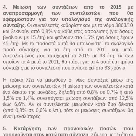
4. Μείωση των συντάξεων από το 2015 με
αναπροσαρμογή των συντελεστών που θα
εφαρμοστούν για τον υπολογισμό της αναλογικής
σύνταξης.
Οι συντελεστές καθορίστηκαν με το νόμο 3863/10
και ξεκινούν από 0,8% για κάθε έτος ασφάλισης (για όσους
βγαίνουν με 15 έτη) και φτάνουν στο 1,5% (για όσους έχουν
45 έτη). Με τα ποσοστά αυτά θα υπολογιστεί το αναλογικό
ποσό σύνταξης για τα έτη από το 2011 και μετά.
Ασφαλισμένος που αποχωρεί το 2015 με 33 έτη, εκ των
οποίων τα 4 μετά το 2011, θα πάρει για τα 4 αυτά έτη τμήμα
σύνταξης με το συντελεστή που αντιστοιχεί στα 33 χρόνια.
Η τρόικα λέει να μειωθούν οι νέες συντάξεις μέσω της
μείωσης των συντελεστών. Η μείωση των συντελεστών κατά
ένα δέκατο της μονάδας, δηλαδή από 0,8% σε 0,7% ή από
1,5% σε 1,4%, συνεπάγεται μείωση συντάξεων από 12,5%
έως 6,6%. Αν οι συντελεστές μειωθούν κατά δύο δέκατα
(από 0,8% σε 0,6% κ.λπ.), τότε οι μειώσεις συντάξεων θα
είναι μεγαλύτερες.
5. Κατάργηση των προνοιακών ποσών που
χορηγούνται στην κατώτατη σύνταξη.
Σήμερα με 15 έτη οι