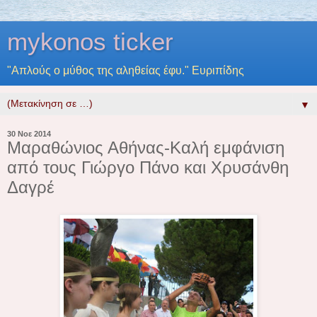
mykonos ticker
"Απλούς ο μύθος της αληθείας έφυ." Ευριπίδης
▼
30 Νοε 2014
Μαραθώνιος Αθήνας-Καλή εμφάνιση
από τους Γιώργο Πάνο και Χρυσάνθη
Δαγρέ