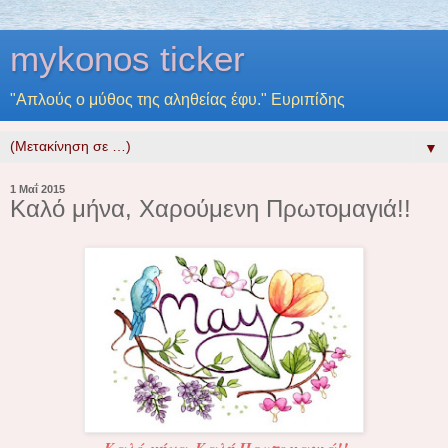
mykonos ticker
"Απλούς ο μύθος της αληθείας έφυ." Ευριπίδης
▼
1 Μαΐ 2015
Καλό μήνα, Χαρούμενη Πρωτομαγιά!!
Καλό μήνα, Καλή Πρωτομαγιά!!